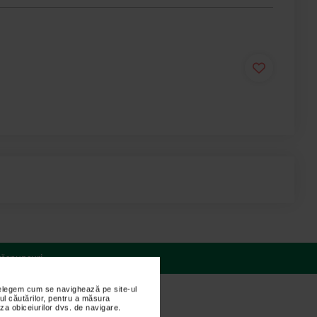
 răspunsuri
nțelegem cum se navighează pe site-ul
ul căutărilor, pentru a măsura
za obiceiurilor dvs. de navigare.