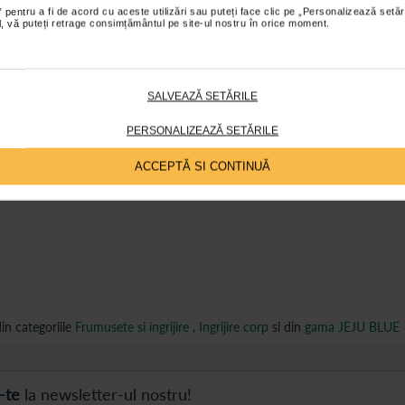
 pentru a fi de acord cu aceste utilizări sau puteți face clic pe „Personalizează setăr
ial, vă puteți retrage consimțământul pe site-ul nostru în orice moment.
de fermitate, fie cea cu exces de sebuum;
SALVEAZĂ SETĂRILE
bune, 300 ml:
PERSONALIZEAZĂ SETĂRILE
ACCEPTĂ SI CONTINUĂ
in categoriile
Frumusete si ingrijire
,
Ingrijire corp
si din
gama JEJU BLUE
-te
la newsletter-ul nostru!