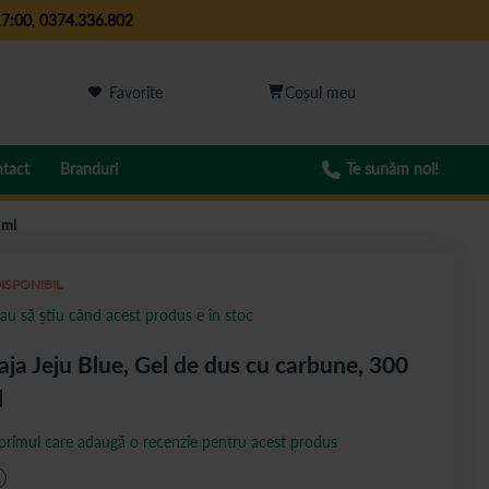
17:00
,
0374.336.802
Favorite
tact
Branduri
Te sunăm noi!
 ml
ISPONIBIL
au să știu când acest produs e în stoc
aja Jeju Blue, Gel de dus cu carbune, 300
l
 primul care adaugă o recenzie pentru acest produs