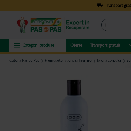
Transport grat
Oferte
Transport gratuit
N
Catena Pas cu Pas
Frumusete, Igiena si Ingrijire
Igiena corpului
Sa
❯
❯
❯