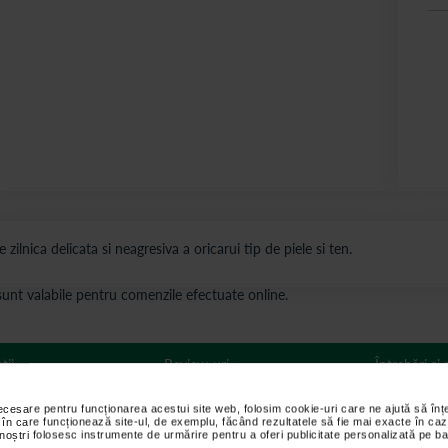
 zilnica delicata si neagresiva a oricarui tip de piele si ten.
s sunt valabile pentru comenzile efectuate online.
ții
Review-uri
Întrebări și
necesare pentru funcționarea acestui site web, folosim cookie-uri care ne ajută să î
 în care funcționează site-ul, de exemplu, făcând rezultatele să fie mai exacte în caz
 noștri folosesc instrumente de urmărire pentru a oferi publicitate personalizată pe ba
 300 ml: