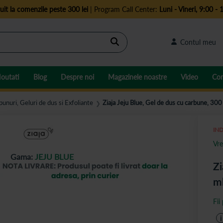
uit la comenzile peste 300 lei
| Program Call Center:
Luni - Vineri, 9:00 - 
Cautare
Contul meu
outati
Blog
Despre noi
Magazinele noastre
Video
Con
punuri, Geluri de dus si Exfoliante
Ziaja Jeju Blue, Gel de dus cu carbune, 300
❯
IND
Vre
Gama:
JEJU BLUE
Zi
m
Fii
i