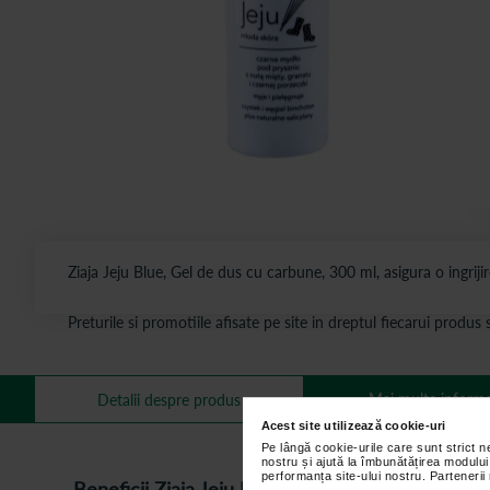
Ziaja Jeju Blue, Gel de dus cu carbune, 300 ml, asigura o ingrijire
Preturile si promotiile afisate pe site in dreptul fiecarui produ
Mai multe informa
Detalii despre produs
Acest site utilizează cookie-uri
Pe lângă cookie-urile care sunt strict 
nostru și ajută la îmbunătățirea modului
performanța site-ului nostru. Partenerii
Beneficii
Ziaja Jeju Blue,
Gel de dus cu carbune,