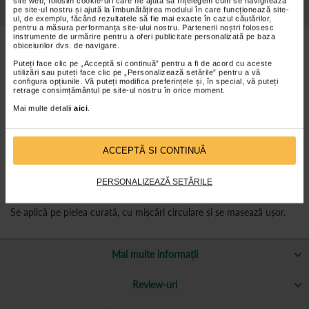
site web, folosim cookie-uri care ne ajută să înțelegem cum se navighează
Detalii despre produs
pe site-ul nostru și ajută la îmbunătățirea modului în care funcționează site-
ul, de exemplu, făcând rezultatele să fie mai exacte în cazul căutărilor,
pentru a măsura performanța site-ului nostru. Partenerii noștri folosesc
instrumente de urmărire pentru a oferi publicitate personalizată pe baza
obiceiurilor dvs. de navigare.
Beneficii ZIAJA Lifting Solution-Crema noapte
antirid 40+:
Puteți face clic pe „Acceptă si continuă” pentru a fi de acord cu aceste
utilizări sau puteți face clic pe „Personalizează setările” pentru a vă
configura opțiunile. Vă puteți modifica preferințele și, în special, vă puteți
Crema de față Ziaja Lifting Solution oferă tenului îngrijirea pe
retrage consimțământul pe site-ul nostru în orice moment.
care o merită.
Mai multe detalii
aici
.
Reface fermitatea pielii și are efect de lifting
Reduce ridurile și previne formarea acestora
Reface aspectul tineresc al tenului
ACCEPTĂ SI CONTINUĂ
Mod de utilizare ZIAJA Lifting Solution-Crema
PERSONALIZEAZĂ SETĂRILE
noapte antirid 40+:
Se aplică pe pielea curată, cu mișcări circulare și se masează ușor.
Mai multe informații
Review-uri