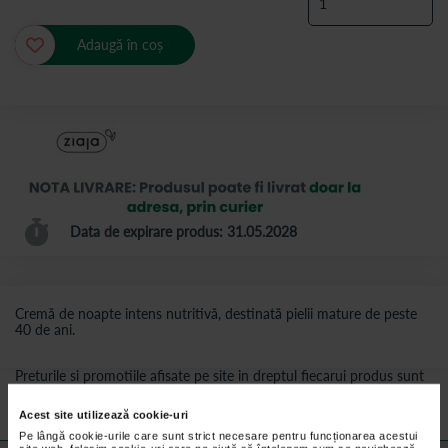
Adaugă în coș
Data de expirare produs: 31.05.2028
Cremă de noapte intens nutritivă, destinată pielii mature de peste
40 de ani.
Preturile si promotiile afisate pe site in dreptul fiecarui produs sunt
valabile pentru comenzile efectuate online.
Acest site utilizează cookie-uri
Pe lângă cookie-urile care sunt strict necesare pentru funcționarea acestui