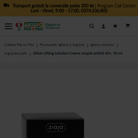
Transport gratuit la comenzile peste 300 lei
| Program Call Center:
Luni - Vineri, 9:00 - 17:00
,
0374.336.802
Cautare
Catena Pas cu Pas
Frumusete, Igiena si Ingrijire
Igiena corpului
❯
❯
❯
Ingrijirea pielii
ZIAJA Lifting Solution-Crema noapte antirid 40+, 50 ml
❯