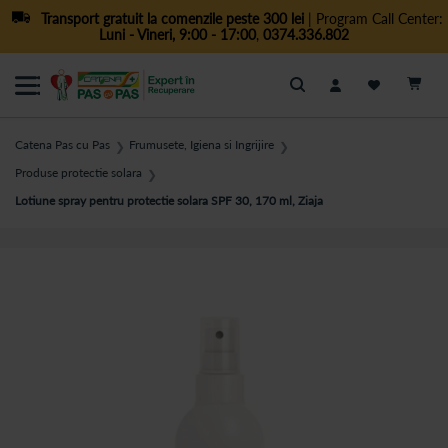
Transport gratuit la comenzile peste 300 lei
| Program Call Center:
Luni - Vineri, 9:00 - 17:00
,
0374.336.802
Cautare
Catena Pas cu Pas
Frumusete, Igiena si Ingrijire
❯
❯
Produse protectie solara
❯
Lotiune spray pentru protectie solara SPF 30, 170 ml, Ziaja