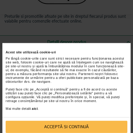
Preturile si promotiile afisate pe site in dreptul fiecarui produs sunt
valabile pentru comenzile efectuate online.
Detalii despre produs
Acest site utilizează cookie-uri
Beneficii ZIAJA Sun Lotiune spray pentru protectie
Pe lângă cookie-urile care sunt strict necesare pentru funcționarea acestui
site web, folosim cookie-uri care ne ajută să înțelegem cum se navighează
solara SPF30:
pe site-ul nostru și ajută la îmbunătățirea modului în care funcționează site-
ul, de exemplu, făcând rezultatele să fie mai exacte în cazul căutărilor,
protejeaza pielea fata de radiatiile UVA si UVB;
pentru a măsura performanța site-ului nostru. Partenerii noștri folosesc
instrumente de urmărire pentru a oferi publicitate personalizată pe baza
produsul este rezistent la apa;
obiceiurilor dvs. de navigare.
protejeaza impotriva razelor UV daunatoare, arsurilor solare,
Puteți face clic pe „Acceptă si continuă” pentru a fi de acord cu aceste
iritatiilor pielii si decoloratiilor;
utilizări sau puteți face clic pe „Personalizează setările” pentru a vă
configura opțiunile. Vă puteți modifica preferințele și, în special, vă puteți
se aplica usor si nu lasa o pelicula grasa.
retrage consimțământul pe site-ul nostru în orice moment.
Mai multe detalii
aici
.
Ingrediente ZIAJA Sun Lotiune spray pentru
protectie solara SPF30:
ACCEPTĂ SI CONTINUĂ
Aqua (Water), Bis-Ethylhexyloxyphenol Methoxyphenyl Triazine,