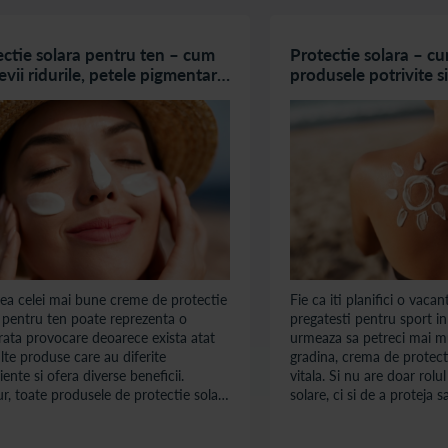
ectie solara pentru ten – cum
Protectie solara – cu
evii ridurile, petele pigmentare
produsele potrivite si
te semne de imbatranire
corect
ea celei mai bune creme de protectie
Fie ca iti planifici o vacant
 pentru ten poate reprezenta o
pregatesti pentru sport in
ata provocare deoarece exista atat
urmeaza sa petreci mai mu
te produse care au diferite
gradina, crema de protect
iente si ofera diverse beneficii.
vitala. Si nu are doar rolul
r, toate produsele de protectie solara
solare, ci si de a proteja 
 ten au rolul de a reduce riscul de
termen lung.
 de piele, imbatranirea timpurie,