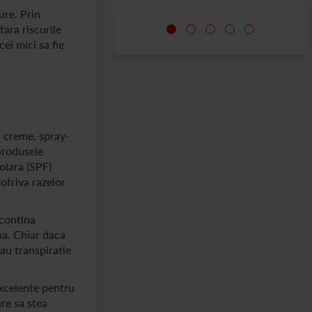
ure. Prin
ara riscurile
ei mici sa fie
n creme, spray-
 produsele
solara (SPF)
otriva razelor
 contina
pa. Chiar daca
au transpiratie
excelente pentru
are sa stea