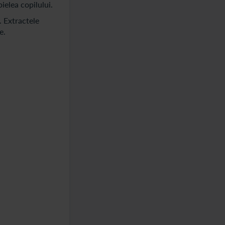
pielea copilului.
. Extractele
e.