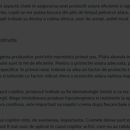
 aspecte cheie in asigurarea unei protectii solare eficiente si sig
e, copiii se vor putea bucura din plin de timpul petrecut afara, f
ii trebuie sa devina o rutina zilnica, usor de urmat, astfel incat c
otrivite
gerea produselor potrivite reprezinta primul pas. Piata abunda i
toate sunt la fel de eficiente. Pentru o protectie solara adecvata,
specifice. In primul rand, trebuie sa aiba un factor de protectie 
 si lotiunile cu factor ridicat ofera o protectie solara optima imp
zul copiilor, produsul trebuie sa fie dermatologic testat si sa nu
rgii. Alege intotdeauna produse hipoalergenice si rezistente la a
ara continua, este important sa reaplici crema dupa fiecare baie s
azul copiilor este, de asemenea, importanta. Cremele dense sunt 
ot fi mai usor de aplicat in cazul copiilor activi, care nu au rabd