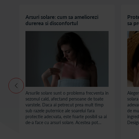
de
Arsuri solare: cum sa ameliorezi
Prot
durerea si disconfortul
sa pr
si al
 de
Arsurile solare sunt o problema frecventa in
Aleger
sezonul cald, afectand persoane de toate
solara
varstele. Daca ai petrecut prea mult timp
adevar
e
sub razele puternice ale soarelui fara
de mul
i
protectie adecvata, este foarte posibil sa ai
ingred
de-a face cu arsuri solare. Acestea pot
Desigu
a la
deveni extrem de neplacute, provocand
pentru
usturime, roseata, mancarime si chiar
cancer