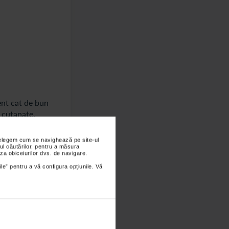
ent cat de bun
 cutanate.
est interval,
este aplicat
nțelegem cum se navighează pe site-ul
ul căutărilor, pentru a măsura
afa si varful
za obiceiurilor dvs. de navigare.
ile” pentru a vă configura opțiunile. Vă
i. Pentru a
esti produsul,
 rezistent la