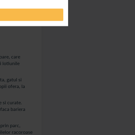
implu va ajuta
rul este innorat.
icole.
oare, care
 lotiunile
a, gatul si
pii ofera, la
 si curate.
efaca bariera
 prin parc,
zilelor racoroase