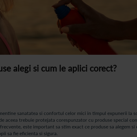
se alegi si cum le aplici corect?
mentine sanatatea si confortul celor mici in timpul expunerii la s
r, de aceea trebuie protejata corespunzator cu produse special co
nt frecvente, este important sa stim exact ce produse sa alegem si
ii sa fie eficienta si sigura.