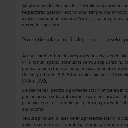
Alegerea produselor potrivite si aplicarea corecta sunt
respectarea acestor recomandari simple, dar important
asociate expunerii la soare. Protectia solara pentru cop
mereu in siguranta.
Protectie solara copii: alegerea produselor p
Atunci cand vorbim despre protectie solara copii, ale
uri si lotiuni special formulate pentru copii, insa nu 
pentru copii trebuie sa indeplineasca anumite criterii 
ridicat, preferabil SPF 50 sau chiar mai mare. Cremele
UVA si UVB.
De asemenea, pentru o protectie solara eficienta in ca
parfumuri sau substante iritante care pot provoca ale
produsul este rezistent la apa, pentru o protectie sol
abundenta.
Textura produsului ales pentru protectie solara in c
aplicarea uniforma si durabila, in timp ce spray-urile p