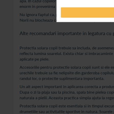
apa. In cazul copiilor care petrec mult timp in apa, re
enorm in prevenirea arsurilor solare.
Nu ignora faptul ca, pentru o protectie solara copii ef
Norii nu blocheaza complet razele UV, iar pielea copiilo
Alte recomandari importante in legatura cu p
Protectia solara copii trebuie sa includa, de asemenea
reflecta lumina soarelui. Exista chiar si imbracaminte
aplicate pe piele.
Accesoriile pentru protectie solara copii sunt si ele es
urechile trebuie sa fie nelipsite din garderoba copilulu
randul lor, o protectie suplimentara importanta.
Un alt aspect important in aplicarea corecta a produse
Dupa o zi la plaja sau la piscina, spala bine pielea co
naturala a pielii. Aceasta practica simpla ajuta la rege
Protectia solara copii este esentiala si in timpul excur
drumetiile sau activitatile sportive in natura. Soarele 