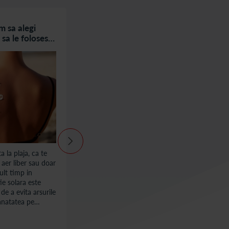
m sa alegi
Am pielea sensibila: ce produse de
 sa le folosesti
protectie solara pot folosi?
a la plaja, ca te
Folosirea unei creme de protectie solara de
 aer liber sau doar
buna calitate, cu spectru larg, este o
lt timp in
necesitate pentru o piele sanatoasa,
ie solara este
indiferent de vreme. Si chiar o necesitate
 de a evita arsurile
zilnica. Razele soarelui patrund in piele si
sanatatea pe
pot provoca tot felul de daune, de la
modificarea structurii celulelor pielii pana la
distrugerea barierei pielii si a nivelului de