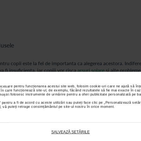
dusele
ntru copii este la fel de importanta ca alegerea acestora. Indifer
 fi insuficienta, iar copiii vor risca
arsuri solare
si alte probleme
 produsul cu 20-30 de minute inainte de expunerea la soare. In ac
 sa creeze bariera protectoare necesara. Asigura-te ca produsul 
necesare pentru funcționarea acestui site web, folosim cookie-uri care ne ajută să î
 în care funcționează site-ul, de exemplu, făcând rezultatele să fie mai exacte în caz
v pe zonele usor uitate, precum urechile, spatele genunchilor, ce
 noștri folosesc instrumente de urmărire pentru a oferi publicitate personalizată pe ba
 pentru a fi de acord cu aceste utilizări sau puteți face clic pe „Personalizează setăr
ial, vă puteți retrage consimțământul pe site-ul nostru în orice moment.
ntru protectie solara copii este folosirea unei cantitati prea mic
trebuie aplicata in strat gros si uniform. Nu incerca sa economis
SALVEAZĂ SETĂRILE
ste obligatorie la fiecare doua ore, indiferent daca produsul este