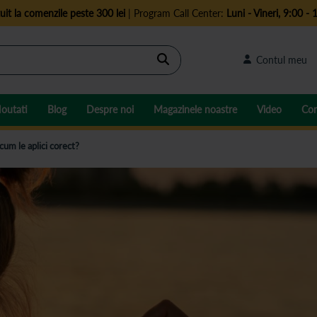
uit la comenzile peste 300 lei
| Program Call Center:
Luni - Vineri, 9:00 - 
Cautare
Contul meu
outati
Blog
Despre noi
Magazinele noastre
Video
Con
 cum le aplici corect?