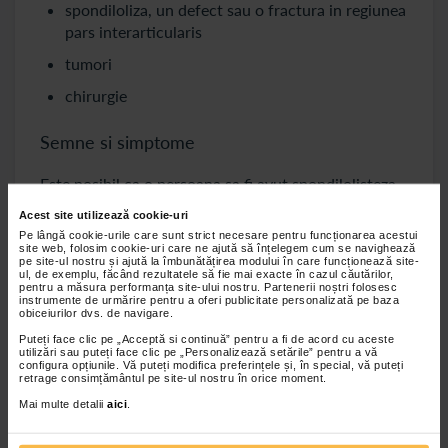
spondiloliza, un defect sau o fractura in regiunea
pars interarticularis
tumori
chirurgie
Semne si simptome
Este posibil ca o persoana sa fi avut spondilolisteza
inca de la nastere si sa nu fi experimentat niciodata
Acest site utilizează cookie-uri
niciun simptom. Cu toate acestea, este obisnuit ca o
Pe lângă cookie-urile care sunt strict necesare pentru funcționarea acestui
persoana sa dezvolte simptome pe masura ce
site web, folosim cookie-uri care ne ajută să înțelegem cum se navighează
pe site-ul nostru și ajută la îmbunătățirea modului în care funcționează site-
imbatraneste.
ul, de exemplu, făcând rezultatele să fie mai exacte în cazul căutărilor,
pentru a măsura performanța site-ului nostru. Partenerii noștri folosesc
instrumente de urmărire pentru a oferi publicitate personalizată pe baza
Simptomele pot varia ca severitate, de la inexistente
obiceiurilor dvs. de navigare.
la pierderi urinare si incontinenta fecala in cazuri
Puteți face clic pe „Acceptă si continuă” pentru a fi de acord cu aceste
mai severe.
utilizări sau puteți face clic pe „Personalizează setările” pentru a vă
configura opțiunile. Vă puteți modifica preferințele și, în special, vă puteți
Unele dintre cele mai comune simptome sunt:
retrage consimțământul pe site-ul nostru în orice moment.
Mai multe detalii
aici
.
dificultate la mers sau alergare
durere in partea inferioara a spatelui sau a