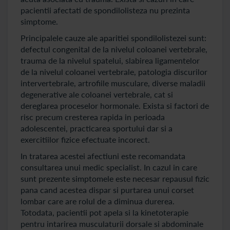
pacientii afectati de spondilolisteza nu prezinta
simptome.
Principalele cauze ale aparitiei spondilolistezei sunt:
defectul congenital de la nivelul coloanei vertebrale,
trauma de la nivelul spatelui, slabirea ligamentelor
de la nivelul coloanei vertebrale, patologia discurilor
intervertebrale, artrofiile musculare, diverse maladii
degenerative ale coloanei vertebrale, cat si
dereglarea proceselor hormonale. Exista si factori de
risc precum cresterea rapida in perioada
adolescentei, practicarea sportului dar si a
exercitiilor fizice efectuate incorect.
In tratarea acestei afectiuni este recomandata
consultarea unui medic specialist. In cazul in care
sunt prezente simptomele este necesar repausul fizic
pana cand acestea dispar si purtarea unui corset
lombar care are rolul de a diminua durerea.
Totodata, pacientii pot apela si la kinetoterapie
pentru intarirea musculaturii dorsale si abdominale