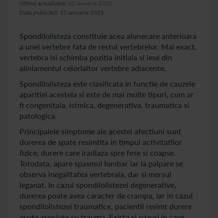
Ultima actualizare:
20 ianuarie 2025
Data publicării: 17 ianuarie 2025
Spondilolisteza constituie acea alunecare anterioara
a unei vertebre fata de restul vertebrelor. Mai exact,
vertebra isi schimba pozitia initiala si iese din
aliniamentul celorlaltor vertebre adiacente.
Spondilolisteza este clasificata in functie de cauzele
aparitiei acesteia si este de mai multe tipuri, cum ar
fi congenitala, istmica, degenerativa, traumatica si
patologica.
Principalele simptome ale acestei afectiuni sunt
durerea de spate resimtita in timpul activitatilor
fizice, durere care iradiaza spre fese si coapse.
Totodata, apare spasmul lombar iar la palpare se
observa inegalitatea vertebrala, dar si mersul
leganat. In cazul spondilolistezei degenerative,
durerea poate avea caracter de crampa, iar in cazul
spondilolistezei traumatice, pacientii resimt durere
acuta asociata cu trauma. Exista si cazuri in care