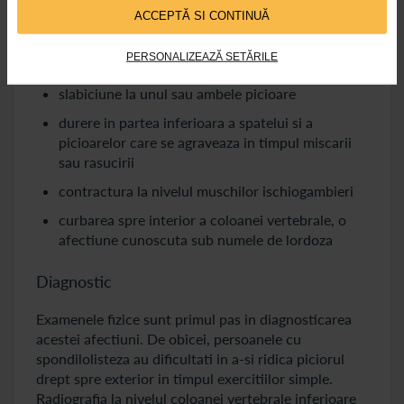
feselor
ACCEPTĂ SI CONTINUĂ
durere care se deplaseaza de la spate in jos pe
PERSONALIZEAZĂ SETĂRILE
unul sau ambele picioare
slabiciune la unul sau ambele picioare
durere in partea inferioara a spatelui si a
picioarelor care se agraveaza in timpul miscarii
sau rasucirii
contractura la nivelul muschilor ischiogambieri
curbarea spre interior a coloanei vertebrale, o
afectiune cunoscuta sub numele de lordoza
Diagnostic
Examenele fizice sunt primul pas in diagnosticarea
acestei afectiuni. De obicei, persoanele cu
spondilolisteza au dificultati in a-si ridica piciorul
drept spre exterior in timpul exercitiilor simple.
Radiografia la nivelul coloanei vertebrale inferioare