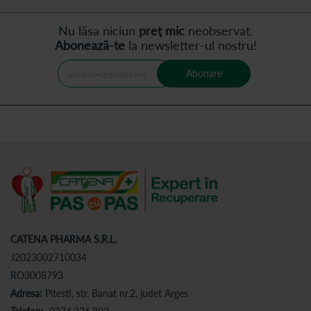
Nu lăsa niciun
preț mic
neobservat.
Abonează-te
la newsletter-ul nostru!
Abonare
CATENA PHARMA S.R.L.
J2023002710034
RO3008793
Adresa:
Pitesti, str. Banat nr.2, judet Arges