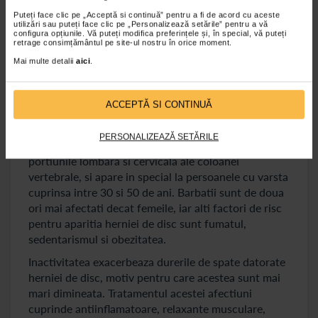
infiltratii cu corticosteroizi, kinetoterapie sau
Puteți face clic pe „Acceptă si continuă” pentru a fi de acord cu aceste
tratamentul chirurgical.
utilizări sau puteți face clic pe „Personalizează setările” pentru a vă
configura opțiunile. Vă puteți modifica preferințele și, în special, vă puteți
retrage consimțământul pe site-ul nostru în orice moment.
Hernia de disc
Mai multe detalii
aici
.
Hernia de disc este o afectiune care apare atunci
cand un disc intervertebral se deterioreaza, ceea ce
ACCEPTĂ SI CONTINUĂ
va face ca nucleul pulpos (continutul gelatinos al
discului) sa se deplaseze catre canalul medular.
PERSONALIZEAZĂ SETĂRILE
Hernierea unui disc afecteaza cel mai frecvent
portiunile lombara si cervicala ale coloanei
vertebrale, si apare in special la persoanele cu varsta
cuprinsa intre 30 si 50 de ani. Barbatii sunt de doua
ori mai afectati decat femeile, iar alti factori de risc
pentru aparitia herniei de disc sunt fumatul,
sedentarismul si obezitatea.
Inactivitatea exacerbeaza durerile de spate datorate
herniei de disc, motiv pentru care acestea sunt mai
mari dimineata. Tratamentul acestei afectiuni
cuprinde antiinflamatoare, relaxante musculare,