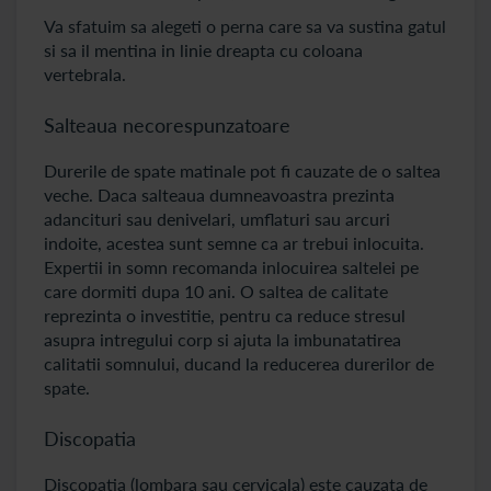
Va sfatuim sa alegeti o perna care sa va sustina gatul
si sa il mentina in linie dreapta cu coloana
vertebrala.
Salteaua necorespunzatoare
Durerile de spate matinale pot fi cauzate de o saltea
veche. Daca salteaua dumneavoastra prezinta
adancituri sau denivelari, umflaturi sau arcuri
indoite, acestea sunt semne ca ar trebui inlocuita.
Expertii in somn recomanda inlocuirea saltelei pe
care dormiti dupa 10 ani. O saltea de calitate
reprezinta o investitie, pentru ca reduce stresul
asupra intregului corp si ajuta la imbunatatirea
calitatii somnului, ducand la reducerea durerilor de
spate.
Discopatia
Discopatia (lombara sau cervicala) este cauzata de