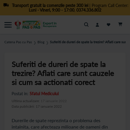
Transport gratuit la comenzile peste 300 lei
| Program Call Center:
Luni - Vineri, 9:00 - 17:00
,
0374.336.802
Cautare
Catena Pas cu Pas
Blog
Suferiti de dureri de spate la trezire? Aflati care sunt
❯
❯
Suferiti de dureri de spate la
trezire? Aflati care sunt cauzele
si cum sa actionati corect
Postat in:
Sfatul Medicului
Ultima actualizare:
17 ianuarie 2022
Data publicării: 17 ianuarie 2022
Durerile de spate reprezinta o problema des
intalnita, care afecteaza milioane de oameni din