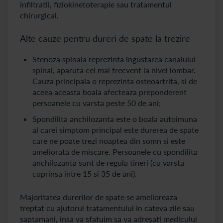
infiltratii, fiziokinetoterapie sau tratamentul
chirurgical.
Alte cauze pentru dureri de spate la trezire
Stenoza spinala reprezinta ingustarea canalului
spinal, aparuta cel mai frecvent la nivel lombar.
Cauza principala o reprezinta osteoartrita, si de
aceea aceasta boala afecteaza preponderent
persoanele cu varsta peste 50 de ani;
Spondilita anchilozanta este o boala autoimuna
al carei simptom principal este durerea de spate
care ne poate trezi noaptea din somn si este
ameliorata de miscare. Persoanele cu spondilita
anchilozanta sunt de regula tineri (cu varsta
cuprinsa intre 15 si 35 de ani).
Majoritatea durerilor de spate se amelioreaza
treptat cu ajutorul tratamentului in cateva zile sau
saptamani, insa va sfatuim sa va adresati medicului