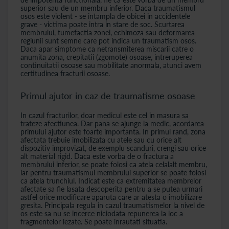
superior sau de un membru inferior. Daca traumatismul
osos este violent - se intampla de obicei in accidentele
grave - victima poate intra in stare de soc. Scurtarea
membrului, tumefactia zonei, echimoza sau deformarea
regiunii sunt semne care pot indica un traumatism osos.
Daca apar simptome ca netransmiterea miscarii catre o
anumita zona, crepitatii (zgomote) osoase, intreruperea
continuitatii osoase sau mobilitate anormala, atunci avem
certitudinea fracturii osoase.
Primul ajutor in caz de traumatisme osoase
In cazul fracturilor, doar medicul este cel in masura sa
trateze afectiunea. Dar pana se ajunge la medic, acordarea
primului ajutor este foarte importanta. In primul rand, zona
afectata trebuie imobilizata cu atele sau cu orice alt
dispozitiv improvizat, de exemplu scanduri, crengi sau orice
alt material rigid. Daca este vorba de o fractura a
membrului inferior, se poate folosi ca atela celalalt membru,
iar pentru traumatismul membrului superior se poate folosi
ca atela trunchiul. Indicat este ca extremitatea membrelor
afectate sa fie lasata descoperita pentru a se putea urmari
astfel orice modificare aparuta care ar atesta o imobilizare
gresita. Principala regula in cazul traumatismelor la nivel de
os este sa nu se incerce niciodata repunerea la loc a
fragmentelor lezate. Se poate inrautati situatia.