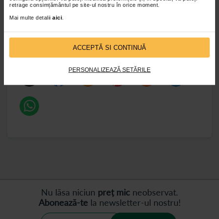
retrage consimțământul pe site-ul nostru în orice moment.
traumatism osos
fractura
membre
Mai multe detalii
aici
.
tratament ortopedic
ACCEPTĂ SI CONTINUĂ
traumatismele osoase ce e de facut
PERSONALIZEAZĂ SETĂRILE
Nu lăsa niciun
preț mic
neobservat.
Abonează-te
la newsletter-ul nostru!