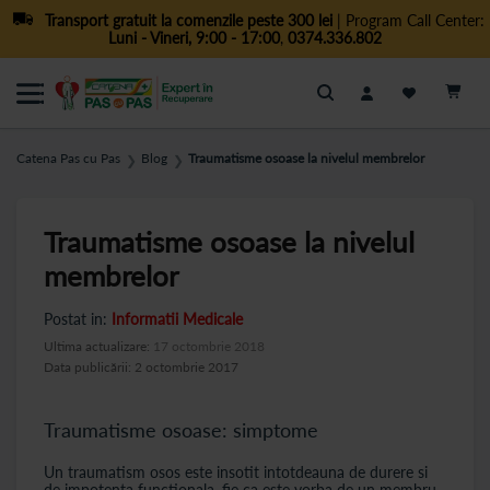
Transport gratuit la comenzile peste 300 lei
| Program Call Center:
Luni - Vineri, 9:00 - 17:00
,
0374.336.802
Cautare
Catena Pas cu Pas
Blog
Traumatisme osoase la nivelul membrelor
❯
❯
Traumatisme osoase la nivelul
membrelor
Postat in:
Informatii Medicale
Ultima actualizare:
17 octombrie 2018
Data publicării: 2 octombrie 2017
Traumatisme osoase: simptome
Un traumatism osos este insotit intotdeauna de durere si
de impotenta functionala, fie ca este vorba de un membru