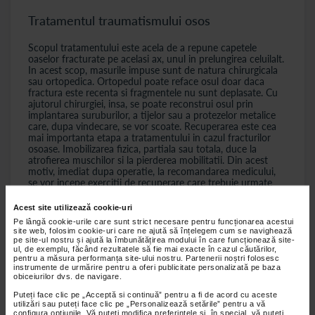
Tratamentul traumatismului osos
Scopul tratamentului este acela de a repune capetele
oaselor fracturate pe acelasi ax, unul in prelungirea celuilalt.
In acest scop, masurile impuse sunt de natura chirurgicala
sau ortopedica. Ortopedul poate reface osul doar daca
fractura este recenta si fragmentele nu sunt deplasate. Cu
ajutorul chirurgiei, insa, se poate reconstrui osul prin
implantarea suruburilor, a tijelor sau a protezelor metalice
care, dupa vindecare, se vor scoate. Recuperarea este cea
mai importanta etapa a tratamentului in cazul fracturilor
osoase. Imobilizarea fizica, partiala sau totala, duce la
atrofierea muschilor si la pierderea mobilitatii. Din acest
motiv, imediat dupa operatie, la recomandarea medicului,
se vor incepe exercitii de recuperare care trebuie urmate
constant pana la vindecarea totala. In paralel, tratamentul
se poate asocia cu kinetoterapie, fizioterapie si hidroterapie.
Acest site utilizează cookie-uri
Pe lângă cookie-urile care sunt strict necesare pentru funcționarea acestui
site web, folosim cookie-uri care ne ajută să înțelegem cum se navighează
pe site-ul nostru și ajută la îmbunătățirea modului în care funcționează site-
ul, de exemplu, făcând rezultatele să fie mai exacte în cazul căutărilor,
pentru a măsura performanța site-ului nostru. Partenerii noștri folosesc
de
Catena Pas cu Pas
instrumente de urmărire pentru a oferi publicitate personalizată pe baza
obiceiurilor dvs. de navigare.
Puteți face clic pe „Acceptă si continuă” pentru a fi de acord cu aceste
oase
recuperare operatie
utilizări sau puteți face clic pe „Personalizează setările” pentru a vă
configura opțiunile. Vă puteți modifica preferințele și, în special, vă puteți