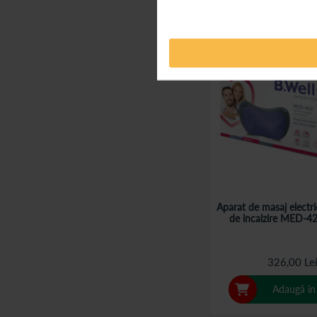
Aparat de masaj electri
de incalzire MED-42
326,00 Le
Adaugă în