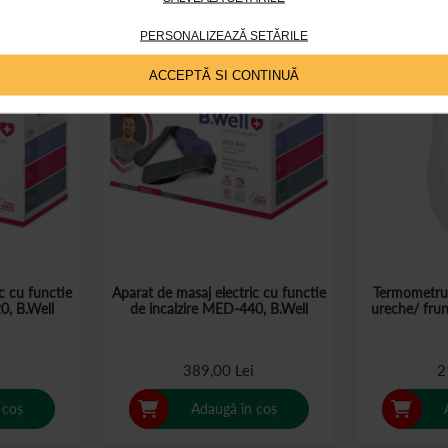
PERSONALIZEAZĂ SETĂRILE
ACCEPTĂ SI CONTINUĂ
c cu functie
Aparat de masaj electric cu functie
Termometru 
0, B.Well
de incalzire MED-440, B.Well
ureche/ fru
i
389,00 Lei
2
 coș
Adaugă în coș