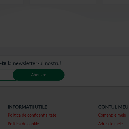
iti pagina
rmător
-te
la newsletter-ul nostru!
Abonare
INFORMATII UTILE
CONTUL MEU
Politica de confidentialitate
Comenzile mele
Politica de cookie
Adresele mele