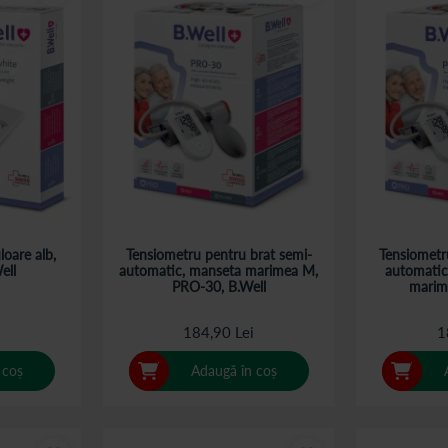
loare alb,
Tensiometru pentru brat semi-
Tensiometr
ell
automatic, manseta marimea M,
automatic
PRO-30, B.Well
marim
i
184,90 Lei
1
 coș
Adaugă în coș