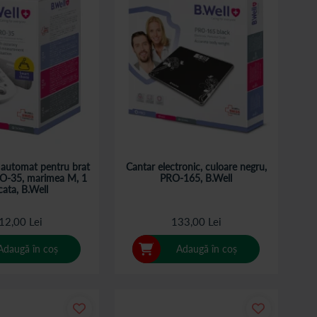
 automat pentru brat
Cantar electronic, culoare negru,
O-35, marimea M, 1
PRO-165, B.Well
ata, B.Well
12,00 Lei
133,00 Lei
Adaugă în coș
Adaugă în coș