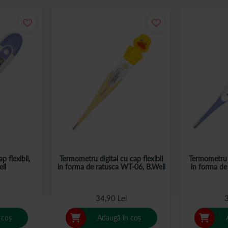
p flexibil,
Termometru digital cu cap flexibil
Termometru d
ll
in forma de ratusca WT-06, B.Well
in forma de 
34,90 Lei
3
 coș
Adaugă în coș