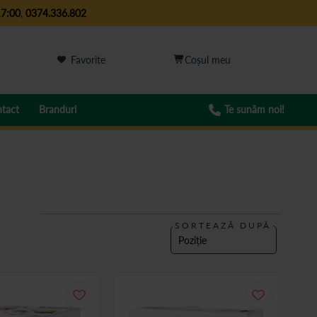
17:00
,
0374.336.802
Favorite
tact
Branduri
Te sunăm noi!
SORTEAZĂ DUPĂ