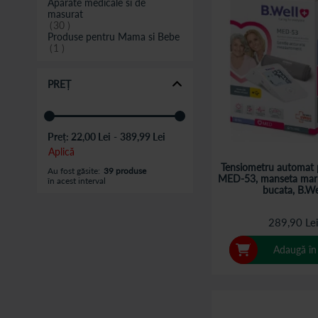
Aparate medicale si de
masurat
30
Produse pentru Mama si Bebe
1
PREȚ
Preț:
22,00 Lei
-
389,99 Lei
Aplică
Tensiometru automat 
Au fost găsite:
39 produse
MED-53, manseta mar
în acest interval
bucata, B.We
289,90 Le
Adaugă în