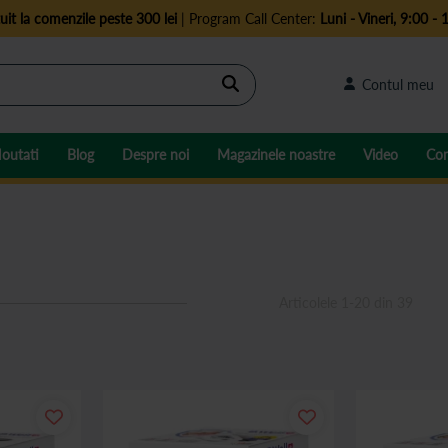
uit la comenzile peste 300 lei
| Program Call Center:
Luni - Vineri, 9:00 - 
Cautare
Contul meu
outati
Blog
Despre noi
Magazinele noastre
Video
Con
Articolele
1
-
20
din
39