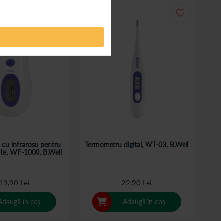
cu infrarosu pentru
Termometru digital, WT-03, B.Well
nte, WF-1000, B.Well
19,90 Lei
22,90 Lei
Adaugă în coș
Adaugă în coș