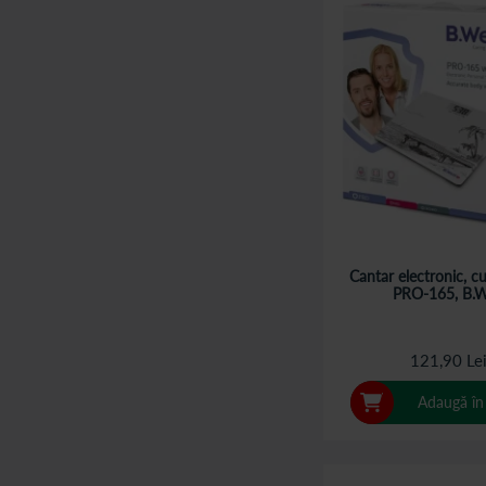
Cantar electronic, cu
PRO-165, B.W
121,90 Le
Adaugă în