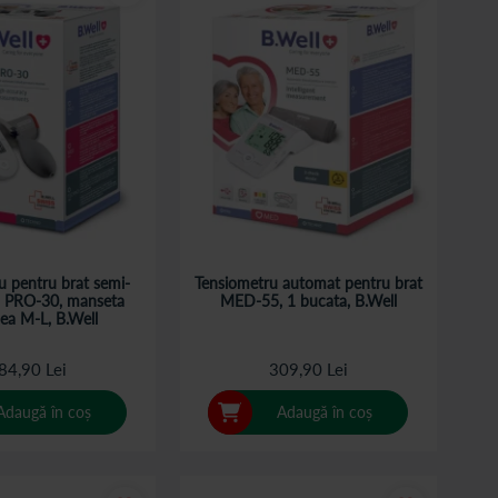
u pentru brat semi-
Tensiometru automat pentru brat
 PRO-30, manseta
MED-55, 1 bucata, B.Well
ea M-L, B.Well
84,90 Lei
309,90 Lei
Adaugă în coș
Adaugă în coș