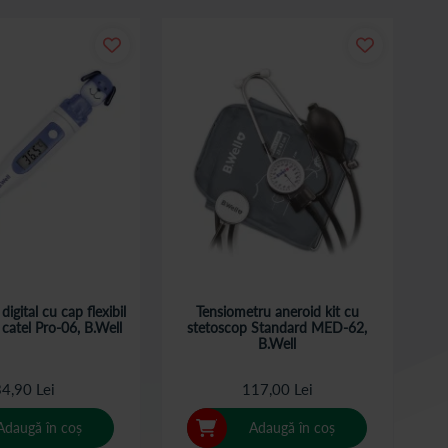
igital cu cap flexibil
Tensiometru aneroid kit cu
catel Pro-06, B.Well
stetoscop Standard MED-62,
B.Well
4,90 Lei
117,00 Lei
Adaugă în coș
Adaugă în coș