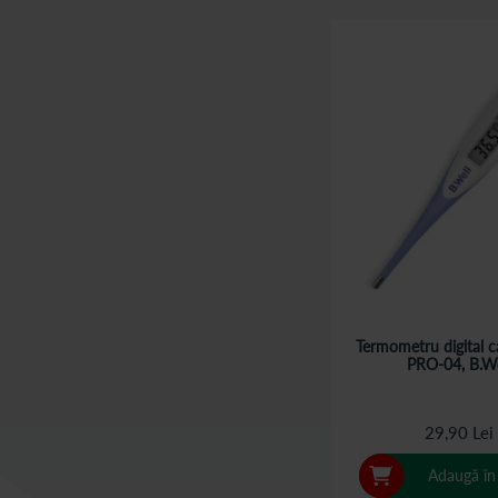
Termometru digital ca
PRO-04, B.We
29,90 Lei
Adaugă în