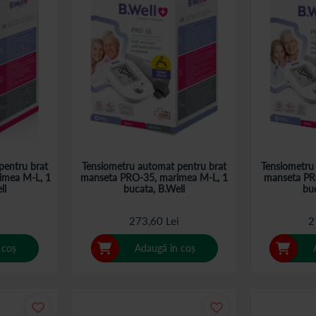
pentru brat
Tensiometru automat pentru brat
Tensiometru
imea M-L, 1
manseta PRO-35, marimea M-L, 1
manseta PR
ll
bucata, B.Well
buc
i
273,60 Lei
2
 coș
Adaugă în coș