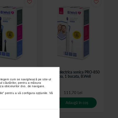
trica sonica PRO-850
Periuta electrica sonica PRO-850
1 bucata, B.Well
Alba, 1 bucata, B.Well
nțelegem cum se navighează pe site-ul
ul căutărilor, pentru a măsura
za obiceiurilor dvs. de navigare.
11,70 Lei
111,70 Lei
ile” pentru a vă configura opțiunile. Vă
Adaugă în coș
Adaugă în coș