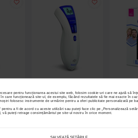
u infrarosu
Termometru medical electronic cu
Periuta elec
ell
infrarosu, WF-5000, B.Well
neagra, 
necesare pentru funcționarea acestui site web, folosim cookie-uri care ne ajută să î
 în care funcționează site-ul, de exemplu, făcând rezultatele să fie mai exacte în caz
 noștri folosesc instrumente de urmărire pentru a oferi publicitate personalizată pe ba
i
279,90 Lei
1
 pentru a fi de acord cu aceste utilizări sau puteți face clic pe „Personalizează setăr
ial, vă puteți retrage consimțământul pe site-ul nostru în orice moment.
 coș
Adaugă în coș
SALVEAZĂ SETĂRILE