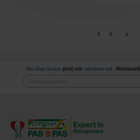
Pagina
în acest moment cit
1
Pagina
2
❯
Pagina
Pasul u
Nu lăsa niciun
preț mic
neobservat.
Abonează