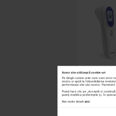
Termometru medical c
Acest site utilizează cookie-uri
TH-7000, B.W
Pe lângă cookie-urile care sunt strict 
nostru și ajută la îmbunătățirea modului
performanța site-ului nostru. Partenerii
219,90 Le
Puteți face clic pe „Acceptă si continuă”
puteți modifica preferințele și, în spec
Adaugă în
Mai multe detalii
aici
.