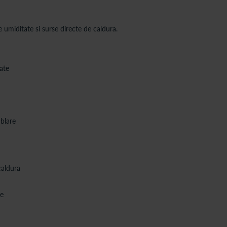
 umiditate si surse directe de caldura.
tate
mblare
caldura
le