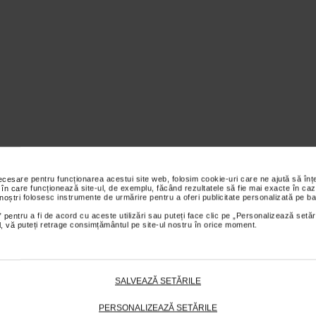
necesare pentru funcționarea acestui site web, folosim cookie-uri care ne ajută să î
 în care funcționează site-ul, de exemplu, făcând rezultatele să fie mai exacte în caz
 noștri folosesc instrumente de urmărire pentru a oferi publicitate personalizată pe ba
 pentru a fi de acord cu aceste utilizări sau puteți face clic pe „Personalizează setăr
alaj
ial, vă puteți retrage consimțământul pe site-ul nostru în orice moment.
SALVEAZĂ SETĂRILE
PERSONALIZEAZĂ SETĂRILE