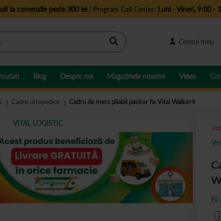
uit la comenzile peste 300 lei
| Program Call Center:
Luni - Vineri, 9:00 - 
Cautare
Contul meu
outati
Blog
Despre noi
Magazinele noastre
Video
Con
s
Cadre ortopedice
Cadru de mers pliabil pasitor fix Vital Walker4
❯
❯
VITAL LOGISTIC
IND
Vre
Ca
W
Fii
i