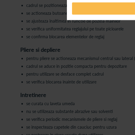
cadrul se pozitioneaza pe o suprafata plana
se actioneaza butoanele de reglaj de pe picioare
se ajusteaza inaltimea in functie de pozitia mainilor
se verifica uniformitatea reglajului pe toate picioarele
se confirma blocarea elementelor de reglaj
Pliere si depliere
pentru pliere se actioneaza mecanismul central sau lateral 
cadrul se aduce in pozitie compacta pentru depozitare
pentru utilizare se desface complet cadrul
se verifica blocarea inainte de utilizare
Intretinere
se curata cu laveta umeda
nu se utilizeaza substante abrazive sau solventi
se verifica periodic mecanismele de pliere si reglaj
se inspecteaza capetele din cauciuc pentru uzura
se pastreaza in stare uscata dupa utilizare