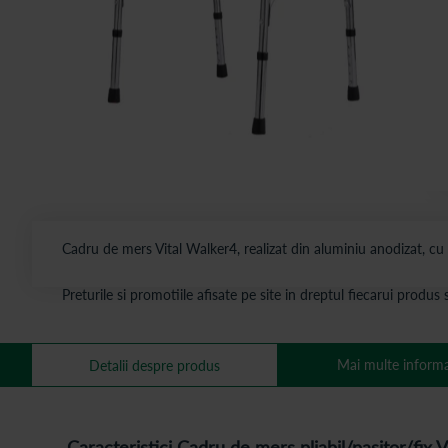
Cadru de mers Vital Walker4, realizat din aluminiu anodizat, cu stru
Preturile si promotiile afisate pe site in dreptul fiecarui produ
Mai multe informa
Detalii despre produs
Caracteristici Cadru de mers pliabil/pasitor/fix 