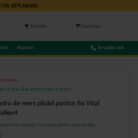
17:00
,
0374.336.802
Favorite
tact
Branduri
Te sunăm noi!
ISPONIBIL
au să știu când acest produs e în stoc
dru de mers pliabil pasitor fix Vital
alker4
 primul care adaugă o recenzie pentru acest produs