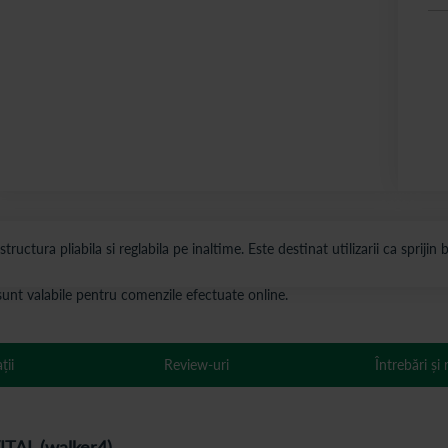
ctura pliabila si reglabila pe inaltime. Este destinat utilizarii ca sprijin bi
s sunt valabile pentru comenzile efectuate online.
ții
Review-uri
Întrebări și
VITAL (walker4)