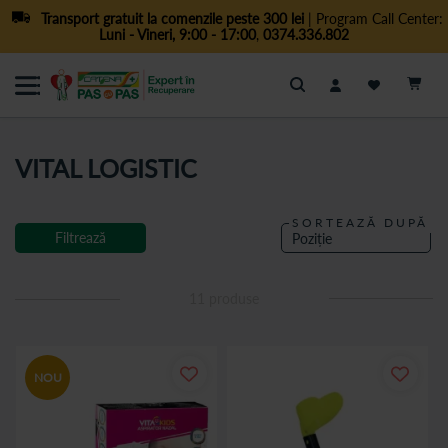
Transport gratuit la comenzile peste 300 lei
| Program Call Center:
Luni - Vineri, 9:00 - 17:00
,
0374.336.802
Cautare
VITAL LOGISTIC
SORTEAZĂ DUPĂ
Filtrează
11
produse
NOU