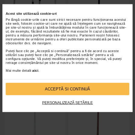
Acest site utilizează cookie-uri
Pe lângă cookie-urile care sunt strict necesare pentru funcționarea acestui
site web, folosim cookie-uri care ne ajută să înțelegem cum se navighează
pe site-ul nostru și ajută la îmbunătățirea modului în care funcționează site-
Cadru de mers pliabil pasitor fix
Baston reglabil aluminiu VITAL
ul, de exemplu, făcând rezultatele să fie mai exacte în cazul căutărilor,
Vital Walker4
Stick33, negru
pentru a măsura performanța site-ului nostru. Partenerii noștri folosesc
instrumente de urmărire pentru a oferi publicitate personalizată pe baza
obiceiurilor dvs. de navigare.
Puteți face clic pe „Acceptă si continuă” pentru a fi de acord cu aceste
utilizări sau puteți face clic pe „Personalizează setările” pentru a vă
configura opțiunile. Vă puteți modifica preferințele și, în special, vă puteți
retrage consimțământul pe site-ul nostru în orice moment.
Indisponibil
Indisponibil
Mai multe detalii
aici
.
ACCEPTĂ SI CONTINUĂ
PERSONALIZEAZĂ SETĂRILE