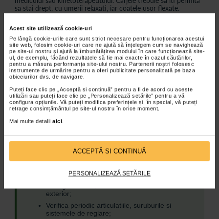
medicului sau kinetoterapeutului. Carjele trebuie sa iti permita
sa stai drept, cu umerii relaxati, iar coatele usor flexate.
Sprijinul se face pe maini, nu pe subsuori (in cazul carjelor
subaxilare), pentru a evita compresia nervilor. In mers, urmeaza
Acest site utilizează cookie-uri
regula generala:
Pe lângă cookie-urile care sunt strict necesare pentru funcționarea acestui
site web, folosim cookie-uri care ne ajută să înțelegem cum se navighează
pe site-ul nostru și ajută la îmbunătățirea modului în care funcționează site-
ul, de exemplu, făcând rezultatele să fie mai exacte în cazul căutărilor,
Regula generala de mers cu carjele
pentru a măsura performanța site-ului nostru. Partenerii noștri folosesc
instrumente de urmărire pentru a oferi publicitate personalizată pe baza
obiceiurilor dvs. de navigare.
Carjele se misca impreuna cu piciorul afectat;
Puteți face clic pe „Acceptă si continuă” pentru a fi de acord cu aceste
Apoi urmeaza pasul cu piciorul sanatos.
utilizări sau puteți face clic pe „Personalizează setările” pentru a vă
configura opțiunile. Vă puteți modifica preferințele și, în special, vă puteți
retrage consimțământul pe site-ul nostru în orice moment.
Astfel, carjele preiau o parte din greutate si reduc
presiunea asupra zonei ranite sau operate.
Mai multe detalii
aici
.
ACCEPTĂ SI CONTINUĂ
Curatare si intretinere
PERSONALIZEAZĂ SETĂRILE
Curata suprafetele cu o laveta umeda si
detergent bland, mai ales daca sunt folosite in
exterior;
Verifica periodic articulatiile, suruburile si
sistemele de reglare;