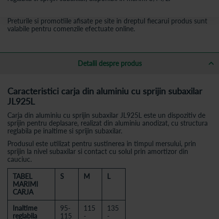
Preturile si promotiile afisate pe site in dreptul fiecarui produs sunt
valabile pentru comenzile efectuate online.
Detalii despre produs
Caracteristici carja din aluminiu cu sprijin subaxilar
JL925L
Carja din aluminiu cu sprijin subaxilar JL925L este un dispozitiv de
sprijin pentru deplasare, realizat din aluminiu anodizat, cu structura
reglabila pe inaltime si sprijin subaxilar.
Produsul este utilizat pentru sustinerea in timpul mersului, prin
sprijin la nivel subaxilar si contact cu solul prin amortizor din
cauciuc.
TABEL
S
M
L
MARIMI
CARJA
Inaltime
95-
115
135
reglabila
115
-
-