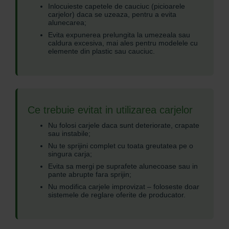
Inlocuieste capetele de cauciuc (picioarele
carjelor) daca se uzeaza, pentru a evita
alunecarea;
Evita expunerea prelungita la umezeala sau
caldura excesiva, mai ales pentru modelele cu
elemente din plastic sau cauciuc.
Ce trebuie evitat in utilizarea carjelor
Nu folosi carjele daca sunt deteriorate, crapate
sau instabile;
Nu te sprijini complet cu toata greutatea pe o
singura carja;
Evita sa mergi pe suprafete alunecoase sau in
pante abrupte fara sprijin;
Nu modifica carjele improvizat – foloseste doar
sistemele de reglare oferite de producator.