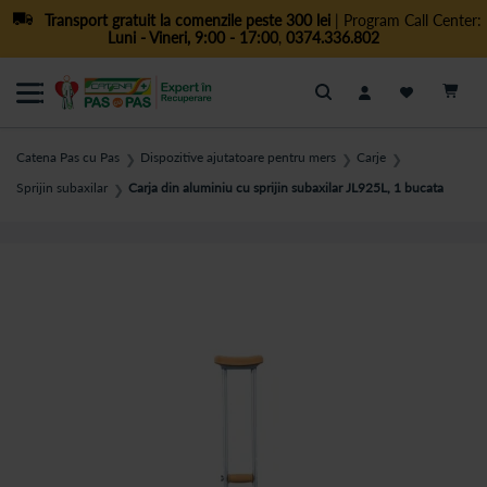
Transport gratuit la comenzile peste 300 lei
| Program Call Center:
Luni - Vineri, 9:00 - 17:00
,
0374.336.802
Cautare
Catena Pas cu Pas
Dispozitive ajutatoare pentru mers
Carje
❯
❯
❯
Sprijin subaxilar
Carja din aluminiu cu sprijin subaxilar JL925L, 1 bucata
❯