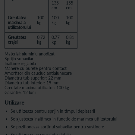
135
155
cm
cm
Greutatea
100
100
100
maxima a
kg
kg
kg
utilizatorului
Greutatea
0.72
0.77
0.81
crajei
kg
kg
kg
Material: aluminiu anodizat
Sprijin subaxilar
Inaltime reglabila
Manere cu burete pentru contact
Amortizor din cauciuc antialunecare
Diametru tub superior: 22 mm
Diametru tub inferior: 19 mm
Greutate maxima utilizator: 100 kg
Garantie: 12 luni
Utilizare
Se utilizeaza pentru sprijin in timpul deplasarii
Se ajusteaza inaltimea in functie de marimea utilizatorului
Se pozitioneaza sprijinul subaxilar pentru sustinere
Se utilizeaza pe suprafete stabile