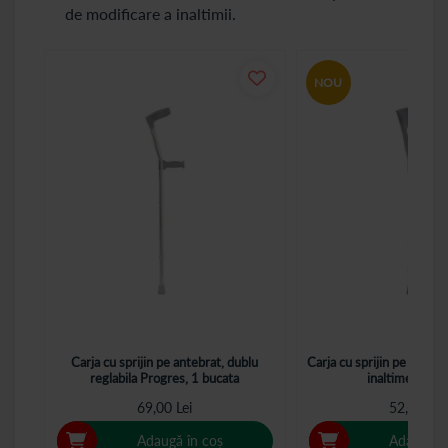
de modificare a inaltimii.
NOU
Carja cu sprijin pe antebrat, dublu
Carja cu sprijin pe antebr
reglabila Progres, 1 bucata
inaltime, 1 bu
69,00 Lei
52,00 Lei
Adaugă în coș
Adaugă î