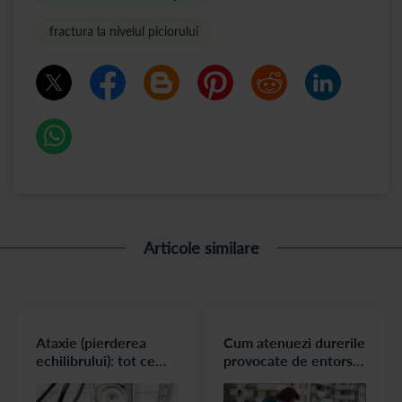
fractura la nivelul piciorului
Articole similare
Ataxie (pierderea
Cum atenuezi durerile
echilibrului): tot ce
provocate de entorse
trebuie sa stii
si luxatii