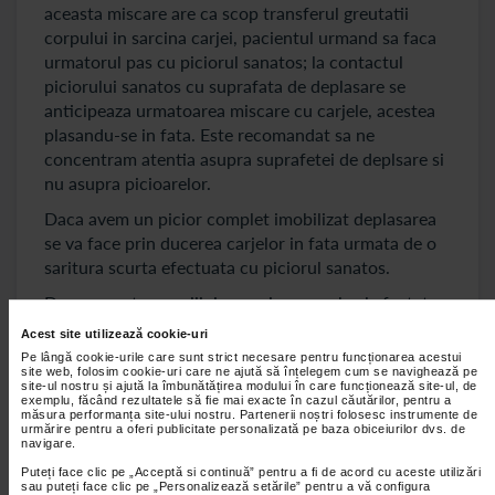
aceasta miscare are ca scop transferul greutatii
corpului in sarcina carjei, pacientul urmand sa faca
urmatorul pas cu piciorul sanatos; la contactul
piciorului sanatos cu suprafata de deplasare se
anticipeaza urmatoarea miscare cu carjele, acestea
plasandu-se in fata. Este recomandat sa ne
concentram atentia asupra suprafetei de deplsare si
nu asupra picioarelor.
Daca avem un picior complet imobilizat deplasarea
se va face prin ducerea carjelor in fata urmata de o
saritura scurta efectuata cu piciorul sanatos.
Daca ne putem sprijini usor si pe membrul afectat se
va folosi metoda deplasarii in trei puncte: se duc in
Acest site utilizează cookie-uri
fata carjele ortopedice, urmate de piciorul afectat
Pe lângă cookie-urile care sunt strict necesare pentru funcționarea acestui
site web, folosim cookie-uri care ne ajută să înțelegem cum se navighează pe
cu sprijin partial si abia apoi urmeaza pasirea cu
site-ul nostru și ajută la îmbunătățirea modului în care funcționează site-ul, de
piciorul sanatos.
exemplu, făcând rezultatele să fie mai exacte în cazul căutărilor, pentru a
măsura performanța site-ului nostru. Partenerii noștri folosesc instrumente de
urmărire pentru a oferi publicitate personalizată pe baza obiceiurilor dvs. de
Daca folositi carjele ortopedice in vederea scaderii
navigare.
durerii sau pentru sustinerea echilibrului, fara a
Puteți face clic pe „Acceptă si continuă” pentru a fi de acord cu aceste utilizări
exista restrictii de pasire, se foloseste stilul de mers
sau puteți face clic pe „Personalizează setările” pentru a vă configura