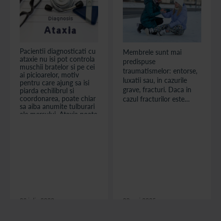
Pacientii diagnosticati cu
Membrele sunt mai
ataxie nu isi pot controla
predispuse
muschii bratelor si pe cei
traumatismelor: entorse,
ai picioarelor, motiv
luxatii sau, in cazurile
pentru care ajung sa isi
grave, fracturi. Daca in
piarda echilibrul si
coordonarea, poate chiar
cazul fracturilor este
sa aiba anumite tulburari
nevoie de interventie
ale mersului. Ataxia poate
medicala de urgenta,
sa afecteze mainile si
tratamentul entorselor si
picioarele, vorbirea, iar in
luxatiilor poate fi pus in
anumite situatii inclusiv
miscarile ochilor. Ce este
aplicare la domiciliu daca
ataxia Aceasta afectiune
sunt cunoscute niste pasi
poate fi declansata de
de baza, pe care ii vom
mai multi...
puncta in continuare,
urmand ca pacientul sa
mearga si la control
23 iulie 2020
20 mai 2025
medical.
citește articolul
citește articolul