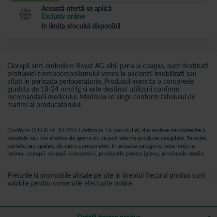
Această ofertă se aplică
Exclusiv online
In limita stocului disponibil
Ciorapii anti-embolism Rayat AG albi, pana la coapsa, sunt destinati
profilaxiei tromboembolismului venos la pacientii imobilizati sau
aflati in perioada perioperatorie. Produsul exercita o compresie
gradata de 18-24 mmHg si este destinat utilizarii conform
recomandarii medicului. Marimea se alege conform tabelului de
marimi al producatorului.
Conform O.U.G nr. 34/2014 Articolul 16 punctul e), din motive de protectie a
sanatatii sau din motive de igiena nu se pot returna produse desigilate, folosite,
purtate sau spalate de catre consumator. In aceasta categorie intra lenjeria
intima, ciorapii, ciorapii compresivi, produsele pentru igiena, produsele sterile.
Preturile si promotiile afisate pe site in dreptul fiecarui produs sunt
valabile pentru comenzile efectuate online.