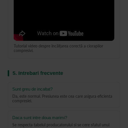
Tutorial video despre încălțarea corectă a ciorapilor
compresivi.
5. Intrebari frecvente
Sunt greu de incaltat?
Da, este normal. Presiunea este cea care asigura eficienta
compresiei.
Daca sunt intre doua marimi?
Se respecta tabelul producatorului si se cere sfatul unui