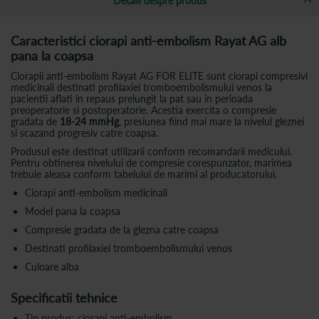
Detalii despre produs
Caracteristici c
iorapi anti-embolism Rayat AG alb
pana la coapsa
Ciorapii anti-embolism Rayat AG FOR ELITE sunt ciorapi compresivi
medicinali destinati profilaxiei tromboembolismului venos la
pacientii aflati in repaus prelungit la pat sau in perioada
preoperatorie si postoperatorie. Acestia exercita o compresie
gradata de
18-24 mmHg
, presiunea fiind mai mare la nivelul gleznei
si scazand progresiv catre coapsa.
Produsul este destinat utilizarii conform recomandarii medicului.
Pentru obtinerea nivelului de compresie corespunzator, marimea
trebuie aleasa conform tabelului de marimi al producatorului.
Ciorapi anti-embolism medicinali
Model pana la coapsa
Compresie gradata de la glezna catre coapsa
Destinati profilaxiei tromboembolismului venos
Culoare alba
Specificatii tehnice
Tip produs: ciorapi anti-embolism