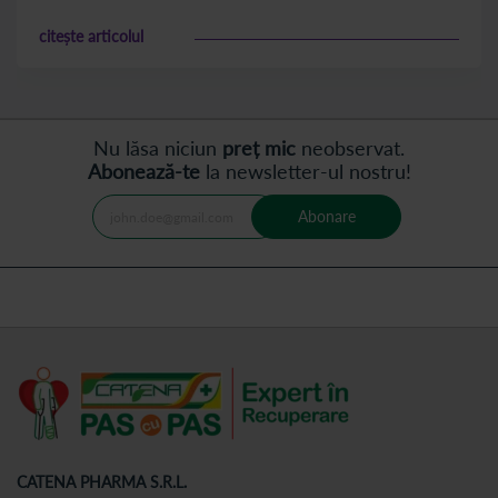
Intelegerea complexitatii durerii de ligament rotund necesita
citește articolul
o examinare atenta a cauzelor, a factorilor de risc, a
metodelor de diagnostic si a optiunilor de tratament
disponibile.
Nu lăsa niciun
preț mic
neobservat.
Abonează-te
la newsletter-ul nostru!
Abonare
CATENA PHARMA S.R.L.