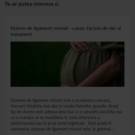
Te-ar putea interesa și
Durere de ligament rotund - cauze, factori de risc si
tratament
Durerea de ligament rotund este o problema comuna,
frecvent intalnita mai ales in randul femeilor gravide. Acest
tip de durere este adesea descrisa ca o senzatie ascutita sau
ca o crampa ce se manifesta in zona inferioara a
abdomenului sau in jurul zonei inghinale. Desi poate fi
alarmanta, durerea de ligament rotund este, in general,
considerata o parte normala a procesului de sarcina.