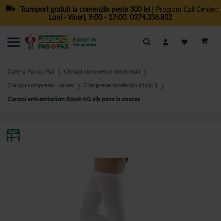
Transport gratuit la comenzile peste 300 lei
| Program Call Center:
Luni - Vineri, 9:00 - 17:00
,
0374.336.802
Cautare
Catena Pas cu Pas
Ciorapi compresivi medicinali
❯
❯
Ciorapi compresivi unisex
Compresie moderata (clasa I)
❯
❯
Ciorapi anti-embolism Rayat AG alb pana la coapsa