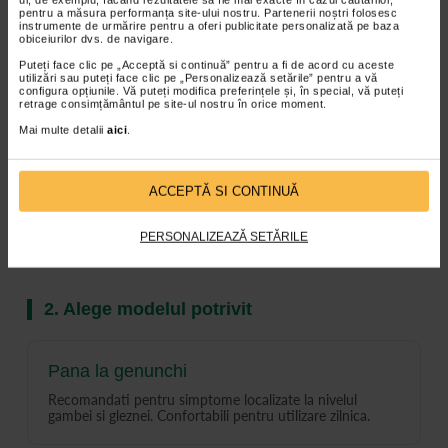
Clasa I
recomandarea specialistului.
pentru a măsura performanța site-ului nostru. Partenerii noștri folosesc
instrumente de urmărire pentru a oferi publicitate personalizată pe baza
obiceiurilor dvs. de navigare.
Compresie
Afectiuni venoase mai avansate,
Puteți face clic pe „Acceptă si continuă” pentru a fi de acord cu aceste
puternica
tratament compresiv recomandat de
utilizări sau puteți face clic pe „Personalizează setările” pentru a vă
Clasa II
medic.
configura opțiunile. Vă puteți modifica preferințele și, în special, vă puteți
retrage consimțământul pe site-ul nostru în orice moment.
Mai multe detalii
aici
.
Important
ACCEPTĂ SI CONTINUĂ
Daca nu ai mai folosit ciorapi compresivi sau ai
simptome importante, solicita sfatul medicului inainte de
achizitie.
PERSONALIZEAZĂ SETĂRILE
2. Alege modelul potrivit
Pana la genunchi
Recomandati pentru simptome localizate la nivelul
gambei si gleznei. Confortabili pentru utilizare zilnica.