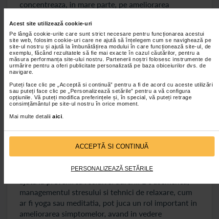
concentreaza, in mare parte, pe ameliorarea
simptomelor. Acesta poate include odihna, aplicarea
Acest site utilizează cookie-uri
de caldura locala, exercitii de intindere usoare si
Pe lângă cookie-urile care sunt strict necesare pentru funcționarea acestui
utilizarea de suporturi abdominale. Pentru durerea
site web, folosim cookie-uri care ne ajută să înțelegem cum se navighează pe
mai intensa, medicamentele antiinflamatorii
site-ul nostru și ajută la îmbunătățirea modului în care funcționează site-ul, de
exemplu, făcând rezultatele să fie mai exacte în cazul căutărilor, pentru a
nesteroidiene (AINS) pot fi recomandate, cu conditia
măsura performanța site-ului nostru. Partenerii noștri folosesc instrumente de
urmărire pentru a oferi publicitate personalizată pe baza obiceiurilor dvs. de
ca acestea sa fie considerate sigure pentru pacient.
navigare.
Terapiile alternative, cum ar fi acupunctura sau
Puteți face clic pe „Acceptă si continuă” pentru a fi de acord cu aceste utilizări
masajul, pot fi de ajutor pentru unele persoane. Este
sau puteți face clic pe „Personalizează setările” pentru a vă configura
opțiunile. Vă puteți modifica preferințele și, în special, vă puteți retrage
important ca orice plan de tratament sa fie discutat
consimțământul pe site-ul nostru în orice moment.
si aprobat de un medic, pentru a asigura siguranta si
Mai multe detalii
aici
.
eficacitatea acestuia.
In ceea ce priveste tratamentul, pe langa masurile
ACCEPTĂ SI CONTINUĂ
mentionate, terapia fizica poate fi o optiune
valoroasa pentru imbunatatirea flexibilitatii si a
PERSONALIZEAZĂ SETĂRILE
fortei musculare in zona pelviana, ceea ce poate
ajuta la prevenirea recidivei durerii. De asemenea,
managementul stresului si tehnici de relaxare, cum
ar fi yoga sau meditatia, pot juca un rol important in
ameliorarea simptomelor, avand in vedere