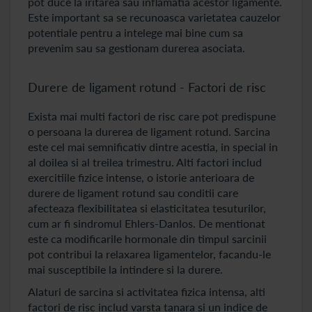
pot duce la iritarea sau inflamatia acestor ligamente.
Este important sa se recunoasca varietatea cauzelor
potentiale pentru a intelege mai bine cum sa
prevenim sau sa gestionam durerea asociata.
Durere de ligament rotund - Factori de risc
Exista mai multi factori de risc care pot predispune
o persoana la durerea de ligament rotund. Sarcina
este cel mai semnificativ dintre acestia, in special in
al doilea si al treilea trimestru. Alti factori includ
exercitiile fizice intense, o istorie anterioara de
durere de ligament rotund sau conditii care
afecteaza flexibilitatea si elasticitatea tesuturilor,
cum ar fi sindromul Ehlers-Danlos. De mentionat
este ca modificarile hormonale din timpul sarcinii
pot contribui la relaxarea ligamentelor, facandu-le
mai susceptibile la intindere si la durere.
Alaturi de sarcina si activitatea fizica intensa, alti
factori de risc includ varsta tanara si un indice de