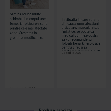
Sarcina aduce multe
schimbari in corpul unei
In situatia in care suferiti
din cauza unor afectiuni
femei, iar picioarele sunt
articulare, musculare sau
printre cele mai afectate
limfatice, se poate ca
zone. Cresterea in
medicul dumneavoastra
greutate, modificarile
sa va recomande sa
hormonale si schimbarile
folositi benzi kinesologice
de postura pot pune o
pentru a reusi sa
ameliorati durerile. Un alt
presiune mare asupra
26 aprilie 2023
beneficiu al folosirii de
articulatiilor si coloanei
benzi kinesologice este
vertebrale. In acest
acela ca sunt de ajutor
context, incaltamintea
pentru vindecarea mai
joaca un rol esential.
rapida a tesuturilor care
au fost afectate. Este
Alegerea unor pantofi
important de mentionat
potriviti nu este doar o
faptul ca ...
chestiune de confort, ci
14 octombrie 2025
una de sanatate. De
aceea, incaltamintea
citește articolul
citește articolul
ortopedica in sarcina
devine o necesitate, nu
un moft.
Produse asociate