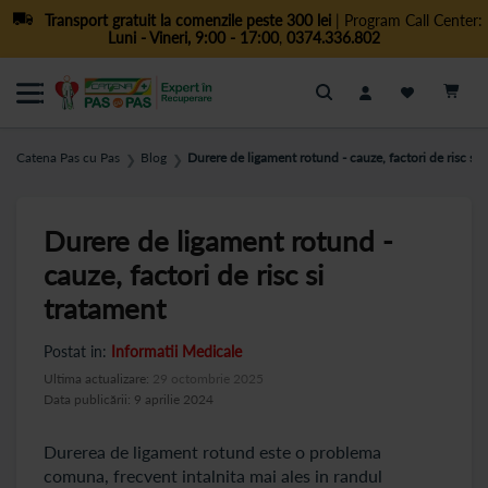
Transport gratuit la comenzile peste 300 lei
| Program Call Center:
Luni - Vineri, 9:00 - 17:00
,
0374.336.802
Cautare
Catena Pas cu Pas
Blog
Durere de ligament rotund - cauze, factori de risc si 
❯
❯
Durere de ligament rotund -
cauze, factori de risc si
tratament
Postat in:
Informatii Medicale
Ultima actualizare:
29 octombrie 2025
Data publicării: 9 aprilie 2024
Durerea de ligament rotund este o problema
comuna, frecvent intalnita mai ales in randul