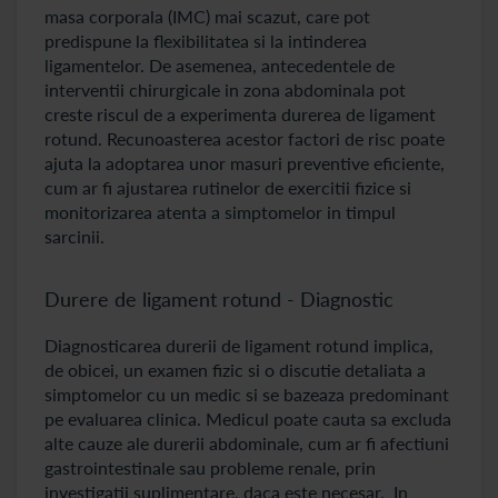
masa corporala (IMC) mai scazut, care pot
predispune la flexibilitatea si la intinderea
ligamentelor. De asemenea, antecedentele de
interventii chirurgicale in zona abdominala pot
creste riscul de a experimenta durerea de ligament
rotund. Recunoasterea acestor factori de risc poate
ajuta la adoptarea unor masuri preventive eficiente,
cum ar fi ajustarea rutinelor de exercitii fizice si
monitorizarea atenta a simptomelor in timpul
sarcinii.
Durere de ligament rotund - Diagnostic
Diagnosticarea durerii de ligament rotund implica,
de obicei, un examen fizic si o discutie detaliata a
simptomelor cu un medic si se bazeaza predominant
pe evaluarea clinica. Medicul poate cauta sa excluda
alte cauze ale durerii abdominale, cum ar fi afectiuni
gastrointestinale sau probleme renale, prin
investigatii suplimentare, daca este necesar. In