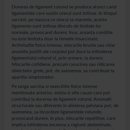
Durerea de ligament rotund se produce atunci cand
ligamentele care sustin uterul sunt intinse. In timpul
sarcinii, pe masura ce uterul se mareste, aceste
ligamente sunt intinse dincolo de limitele lor
normale, provocand durere. Insa, aceasta conditie
nu este limitata doar la femeile insarcinate.
Activitatile fizice intense, miscarile bruste sau chiar
anumite pozitii ale corpului pot duce la intinderea
ligamentului rotund si, prin urmare, la durere.
Miscarile cotidiene, precum rasucirea sau ridicarea
obiectelor grele, pot, de asemenea, sa contribuie la
aparitia simptomelor.
Pe langa sarcina si exercitiile fizice intense
mentionate anterior, exista si alte cauze care pot
contribui la durerea de ligament rotund. Anomalii
structurale sau diferente in alinierea pelviana pot, de
asemenea, sa incordeze ligamentele rotunde,
provocand durere. In plus, miscarile repetitive, care
implica intinderea excesiva a regiunii abdominale,