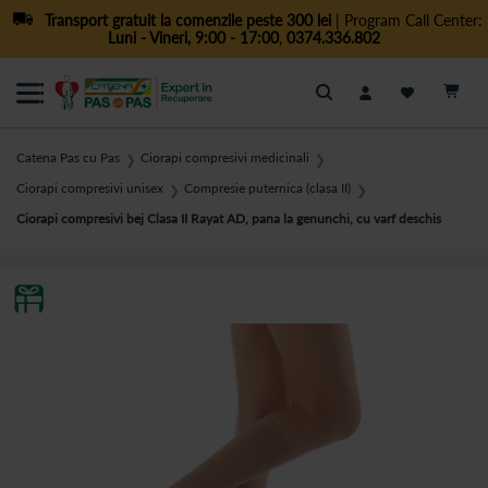
Transport gratuit la comenzile peste 300 lei
| Program Call Center:
Luni - Vineri, 9:00 - 17:00
,
0374.336.802
Cautare
Catena Pas cu Pas
Ciorapi compresivi medicinali
❯
❯
Ciorapi compresivi unisex
Compresie puternica (clasa II)
❯
❯
Ciorapi compresivi bej Clasa II Rayat AD, pana la genunchi, cu varf deschis