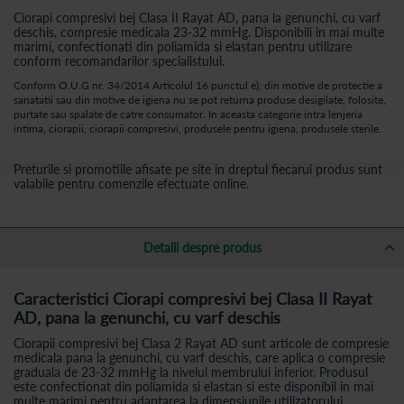
Ciorapi compresivi bej Clasa II Rayat AD, pana la genunchi, cu varf
deschis, compresie medicala 23-32 mmHg. Disponibili in mai multe
marimi, confectionati din poliamida si elastan pentru utilizare
conform recomandarilor specialistului.
Conform O.U.G nr. 34/2014 Articolul 16 punctul e), din motive de protectie a
sanatatii sau din motive de igiena nu se pot returna produse desigilate, folosite,
purtate sau spalate de catre consumator. In aceasta categorie intra lenjeria
intima, ciorapii, ciorapii compresivi, produsele pentru igiena, produsele sterile.
Preturile si promotiile afisate pe site in dreptul fiecarui produs sunt
valabile pentru comenzile efectuate online.
Detalii despre produs
Caracteristici Ciorapi compresivi bej Clasa II Rayat
AD, pana la genunchi, cu varf deschis
Ciorapii compresivi bej Clasa 2 Rayat AD sunt articole de compresie
medicala pana la genunchi, cu varf deschis, care aplica o compresie
graduala de 23-32 mmHg la nivelul membrului inferior. Produsul
este confectionat din poliamida si elastan si este disponibil in mai
multe marimi pentru adaptarea la dimensiunile utilizatorului.