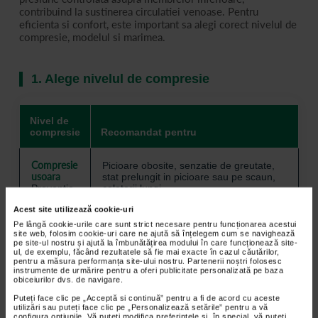
contribuind la sustinerea circulatiei venoase. Pentru
eficienta si confort, este important sa alegi corect nivelul de
compresie, modelul si marimea.
1. Alege nivelul de compresie
Nivel de
compresie
Recomandat pentru
Compresie
Picioare obosite, senzatie de greutate,
usoara
stat prelungit in picioare sau pe scaun,
Preventie
calatorii lungi.
Acest site utilizează cookie-uri
Compresie
Insuficienta venoasa usoara, varice
Pe lângă cookie-urile care sunt strict necesare pentru funcționarea acestui
moderata
incipiente, edeme usoare, la
site web, folosim cookie-uri care ne ajută să înțelegem cum se navighează
pe site-ul nostru și ajută la îmbunătățirea modului în care funcționează site-
Clasa I
recomandarea specialistului.
ul, de exemplu, făcând rezultatele să fie mai exacte în cazul căutărilor,
pentru a măsura performanța site-ului nostru. Partenerii noștri folosesc
instrumente de urmărire pentru a oferi publicitate personalizată pe baza
Compresie
Afectiuni venoase mai avansate,
obiceiurilor dvs. de navigare.
puternica
tratament compresiv recomandat de
Puteți face clic pe „Acceptă si continuă” pentru a fi de acord cu aceste
Clasa II
medic.
utilizări sau puteți face clic pe „Personalizează setările” pentru a vă
configura opțiunile. Vă puteți modifica preferințele și, în special, vă puteți