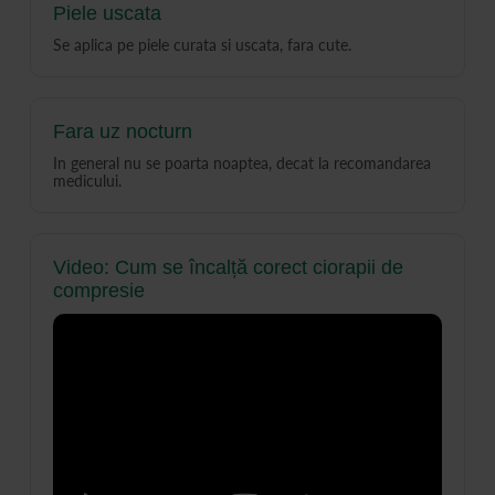
Piele uscata
Se aplica pe piele curata si uscata, fara cute.
Fara uz nocturn
In general nu se poarta noaptea, decat la recomandarea
medicului.
Video: Cum se încalță corect ciorapii de
compresie