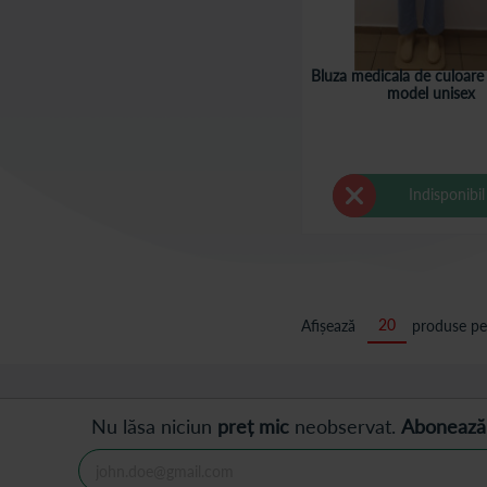
Bluza medicala de culoare 
model unisex
Indisponibil
Afișează
produse pe
Nu lăsa niciun
preț mic
neobservat.
Abonează