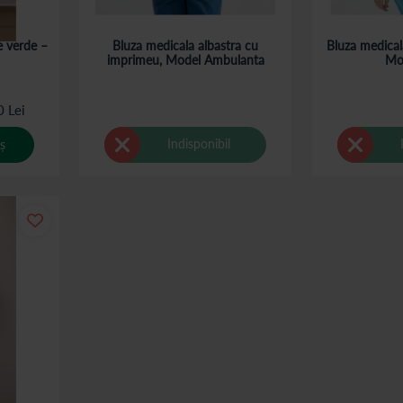
e verde –
Bluza medicala albastra cu
Bluza medical
imprimeu, Model Ambulanta
Mo
0 Lei
Indisponibil
ș