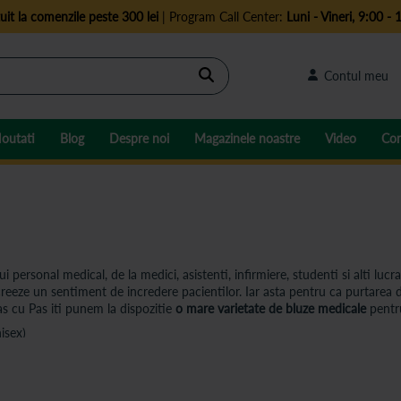
uit la comenzile peste 300 lei
| Program Call Center:
Luni - Vineri, 9:00 - 
Cautare
Contul meu
outati
Blog
Despre noi
Magazinele noastre
Video
Con
 personal medical, de la medici, asistenti, infirmiere, studenti si alti lucrat
reeze un sentiment de incredere pacientilor. Iar asta pentru ca purtarea d
as cu Pas iti punem la dispozitie
o mare varietate de bluze medicale
pentr
isex)
ergonomic, adaptate activitatii medicale zilnice, oferind o mai mare liber