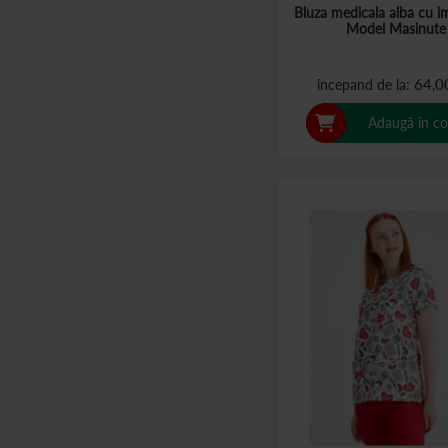
Bluza medicala alba cu i
Model Masinute
64,0
începand de la
Adaugă în co