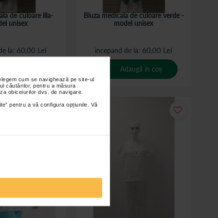
la de culoare lila-
Bluza medicala de culoare verde -
el unisex
model unisex
60,00 Lei
60,00 Lei
de la
începand de la
daugă în coș
Adaugă în coș
nțelegem cum se navighează pe site-ul
ul căutărilor, pentru a măsura
za obiceiurilor dvs. de navigare.
ile” pentru a vă configura opțiunile. Vă