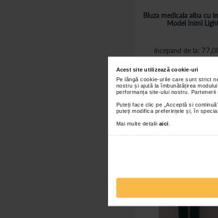
Bluza medicala alba cu i
Model Inimi Ligh
77,0
începand de la
Adaugă în co
Acest site utilizează cookie-uri
Pe lângă cookie-urile care sunt strict 
nostru și ajută la îmbunătățirea modului
performanța site-ului nostru. Partenerii
Puteți face clic pe „Acceptă si continuă”
puteți modifica preferințele și, în spec
Mai multe detalii
aici
.