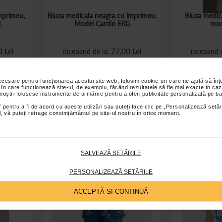
mprimeu,
Bluza medicala neagra cu imprimeu,
Bluza medica
t
Model Cardio EKG
mod
0 Lei
77,00 Lei
începand de la
începand 
ș
Adaugă în coș
A
necesare pentru funcționarea acestui site web, folosim cookie-uri care ne ajută să î
 în care funcționează site-ul, de exemplu, făcând rezultatele să fie mai exacte în caz
 noștri folosesc instrumente de urmărire pentru a oferi publicitate personalizată pe ba
 pentru a fi de acord cu aceste utilizări sau puteți face clic pe „Personalizează setăr
ial, vă puteți retrage consimțământul pe site-ul nostru în orice moment.
SALVEAZĂ SETĂRILE
PERSONALIZEAZĂ SETĂRILE
ACCEPTĂ SI CONTINUĂ