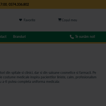
17:00
,
0374.336.802
Favorite
tact
Branduri
Te sunăm noi!
ori din spitale si clinici, dar si din saloane cosmetice si farmacii. Pe
e costume medicale inspira pacientilor liniste, calm, profesionalism
u a-ti putea completa uniforma medicala:
tate de miscare.