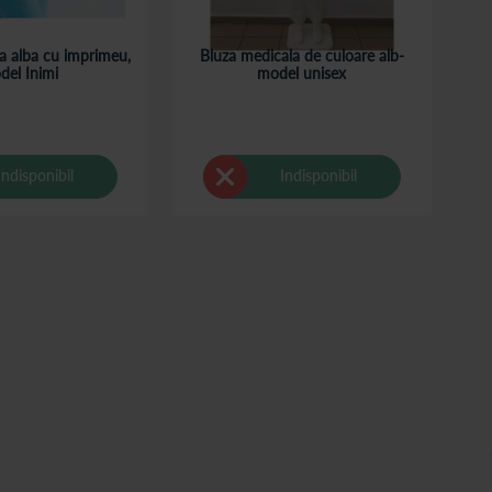
a alba cu imprimeu,
Bluza medicala de culoare alb-
del Inimi
model unisex
Indisponibil
Indisponibil