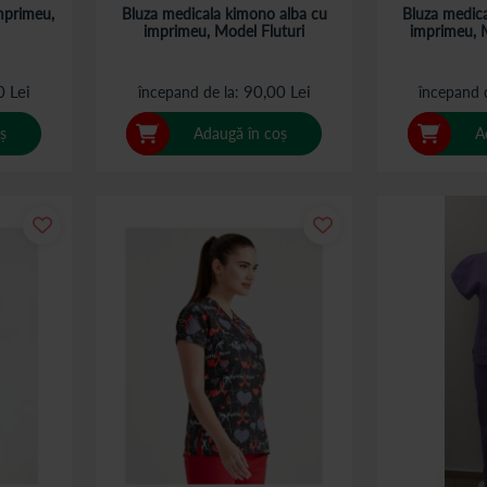
mprimeu,
Bluza medicala kimono alba cu
Bluza medic
imprimeu, Model Fluturi
imprimeu, 
0 Lei
90,00 Lei
începand de la
începand 
ș
Adaugă în coș
A