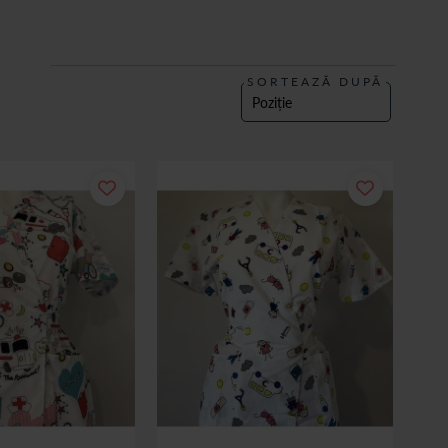
SORTEAZĂ DUPĂ
igura un aspect ingrijit si o imagine profesionala! Te invitam sa