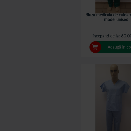
Bluza medicala de culoar
model unisex
60,0
începand de la
Adaugă în co