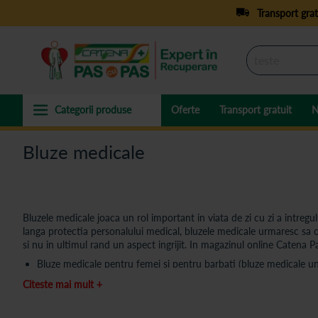
Transport grat
Oferte
Transport gratuit
N
Bluze medicale
Bluzele medicale joaca un rol important in viata de zi cu zi a intregului
langa protectia personalului medical, bluzele medicale urmaresc sa c
si nu in ultimul rand un aspect ingrijit. In magazinul online Catena P
Bluze medicale pentru femei și pentru barbati (bluze medicale un
Bluze medicale albe sau colorate, dupa preferinte.
Citeste mai mult +
Bluzele medicale pentru barbati si femei au un design confortabil și 