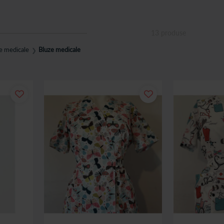
13
produse
e medicale
Bluze medicale
❯
cesorii medicale;
 pe cea potrivita tie.
nca o privire pe aceasta colectie de bluze medicale in culori deosebite. As
 perfect cu bluzele medicale din aceasta categorie.