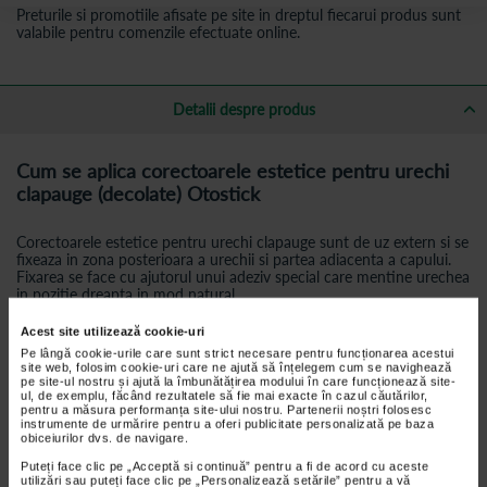
Preturile si promotiile afisate pe site in dreptul fiecarui produs sunt
valabile pentru comenzile efectuate online.
Detalii despre produs
Cum se aplica corectoarele estetice pentru urechi
clapauge (decolate) Otostick
Corectoarele estetice pentru urechi clapauge sunt de uz extern si se
fixeaza in zona posterioara a urechii si partea adiacenta a capului.
Fixarea se face cu ajutorul unui adeziv special care mentine urechea
in pozitie dreapta in mod natural.
Otostick corectoare pentru urechi este un produs sanitar clasa 1,
care
nu da dureri si nu are efecte secundare
.
Acest site utilizează cookie-uri
Pe lângă cookie-urile care sunt strict necesare pentru funcționarea acestui
De la ce varsta se poate utiliza Otostick
site web, folosim cookie-uri care ne ajută să înțelegem cum se navighează
pe site-ul nostru și ajută la îmbunătățirea modului în care funcționează site-
ul, de exemplu, făcând rezultatele să fie mai exacte în cazul căutărilor,
pentru a măsura performanța site-ului nostru. Partenerii noștri folosesc
Otostick vine in doua variante de produs:
Otostick si Otostick
instrumente de urmărire pentru a oferi publicitate personalizată pe baza
Bebe
. Otostick Bebe este recomandat incepand cu varsta de 3 luni,
obiceiurilor dvs. de navigare.
iar Otostick este recomandat incepand de la varsta de 3 ani. In
functie de varsta si morfologia urechii, studiile efectuate de firma
Puteți face clic pe „Acceptă si continuă” pentru a fi de acord cu aceste
utilizări sau puteți face clic pe „Personalizează setările” pentru a vă
producatoare arata: