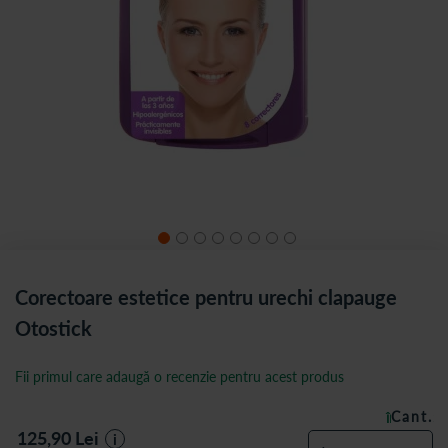
Corectoare estetice pentru urechi clapauge
Otostick
Fii primul care adaugă o recenzie pentru acest produs
Cant.
ÎN STOC
125,90
Lei
i