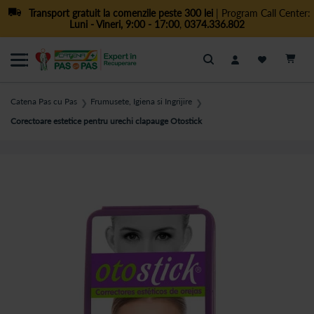
Transport gratuit la comenzile peste 300 lei
| Program Call Center:
Luni - Vineri, 9:00 - 17:00
,
0374.336.802
Cautare
Catena Pas cu Pas
Frumusete, Igiena si Ingrijire
❯
❯
Corectoare estetice pentru urechi clapauge Otostick