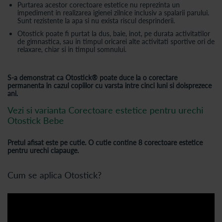
Purtarea acestor corectoare estetice nu reprezinta un
impediment in realizarea igienei zilnice inclusiv a spalarii parului.
Sunt rezistente la apa si nu exista riscul desprinderii.
Otostick poate fi purtat la dus, baie, inot, pe durata activitatilor
de gimnastica, sau in timpul oricarei alte activitati sportive ori de
relaxare, chiar si in timpul somnului.
S-a demonstrat ca Otostick® poate duce la o corectare
permanenta in cazul copiilor cu varsta intre cinci luni si doisprezece
ani.
Vezi si varianta Corectoare estetice pentru urechi
Otostick Bebe
Pretul afisat este pe cutie. O cutie contine 8 corectoare estetice
pentru urechi clapauge.
Cum se aplica Otostick?