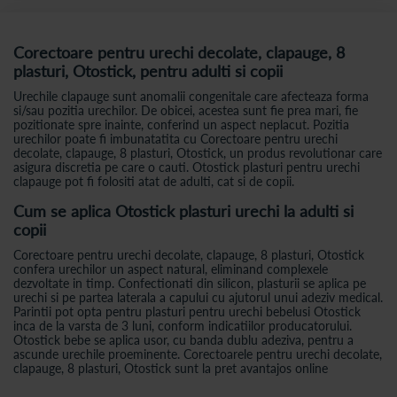
Corectoare pentru urechi decolate, clapauge, 8
plasturi, Otostick, pentru adulti si copii
Urechile clapauge sunt anomalii congenitale care afecteaza forma
si/sau pozitia urechilor. De obicei, acestea sunt fie prea mari, fie
pozitionate spre inainte, conferind un aspect neplacut. Pozitia
urechilor poate fi imbunatatita cu Corectoare pentru urechi
decolate, clapauge, 8 plasturi, Otostick, un produs revolutionar care
asigura discretia pe care o cauti. Otostick plasturi pentru urechi
clapauge pot fi folositi atat de adulti, cat si de copii.
Cum se aplica Otostick plasturi urechi la adulti si
copii
Corectoare pentru urechi decolate, clapauge, 8 plasturi, Otostick
confera urechilor un aspect natural, eliminand complexele
dezvoltate in timp. Confectionati din silicon, plasturii se aplica pe
urechi si pe partea laterala a capului cu ajutorul unui adeziv medical.
Parintii pot opta pentru plasturi pentru urechi bebelusi Otostick
inca de la varsta de 3 luni, conform indicatiilor producatorului.
Otostick bebe se aplica usor, cu banda dublu adeziva, pentru a
ascunde urechile proeminente. Corectoarele pentru urechi decolate,
clapauge, 8 plasturi, Otostick sunt la pret avantajos online