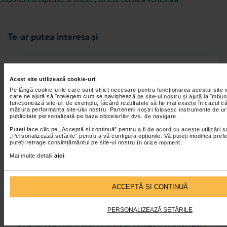
Te-ar putea interesa și
Centura lombara: cum te ajuta aceasta sa reduci
Acest site utilizează cookie-uri
durerea lombara
Pe lângă cookie-urile care sunt strict necesare pentru funcționarea acestui site 
care ne ajută să înțelegem cum se navighează pe site-ul nostru și ajută la îmbun
funcționează site-ul, de exemplu, făcând rezultatele să fie mai exacte în cazul că
măsura performanța site-ului nostru. Partenerii noștri folosesc instrumente de ur
publicitate personalizată pe baza obiceiurilor dvs. de navigare.
Puteți face clic pe „Acceptă si continuă” pentru a fi de acord cu aceste utilizări s
„Personalizează setările” pentru a vă configura opțiunile. Vă puteți modifica prefer
puteți retrage consimțământul pe site-ul nostru în orice moment.
Mai multe detalii
aici
.
ACCEPTĂ SI CONTINUĂ
Utilizarea unei centuri lombare reduce semnificativ presiunea
asupra vertebrelor si discurilor intervertebrale, ameliorand
PERSONALIZEAZĂ SETĂRILE
tensiunea din muschii lombari. Acest suport imbunatateste