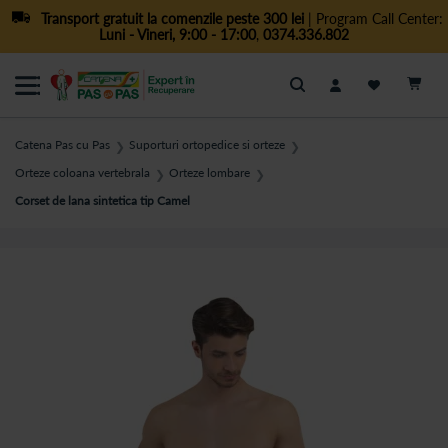
Transport gratuit la comenzile peste 300 lei
| Program Call Center:
Luni - Vineri, 9:00 - 17:00
,
0374.336.802
Cautare
Catena Pas cu Pas
Suporturi ortopedice si orteze
❯
❯
Orteze coloana vertebrala
Orteze lombare
❯
❯
Corset de lana sintetica tip Camel