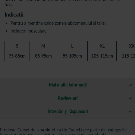
fizic.
Indicatii:
Pentru a mentine calde zonele abdomenului si taliei.
Intinderi musculare.
S
M
L
XL
XX
75-85cm
85-95cm
95-105cm
105-115cm
115-1
Mai multe informații
Review-uri
Întrebări și răspunsuri
Produsul Corset de lana sintetica tip Camel face parte din categoriile
Suporturi ortopedice si orteze
,
Orteze coloana vertebrala