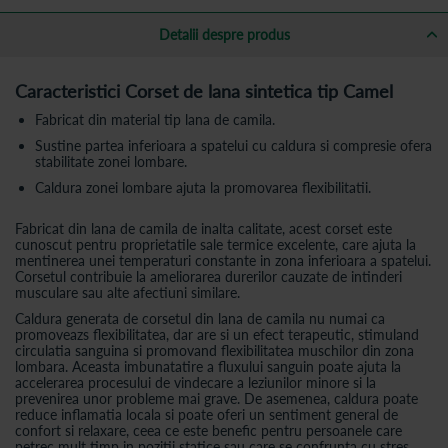
Detalii despre produs
Caracteristici Corset de lana sintetica tip Camel
Fabricat din material tip lana de camila.
Sustine partea inferioara a spatelui cu caldura si compresie ofera
stabilitate zonei lombare.
Caldura zonei lombare ajuta la promovarea flexibilitatii.
Fabricat din lana de camila de inalta calitate, acest corset este
cunoscut pentru proprietatile sale termice excelente, care ajuta la
mentinerea unei temperaturi constante in zona inferioara a spatelui.
Corsetul contribuie la ameliorarea durerilor cauzate de intinderi
musculare sau alte afectiuni similare.
Caldura generata de corsetul din lana de camila nu numai ca
promoveazs flexibilitatea, dar are si un efect terapeutic, stimuland
circulatia sanguina si promovand flexibilitatea muschilor din zona
lombara. Aceasta imbunatatire a fluxului sanguin poate ajuta la
accelerarea procesului de vindecare a leziunilor minore si la
prevenirea unor probleme mai grave. De asemenea, caldura poate
reduce inflamatia locala si poate oferi un sentiment general de
confort si relaxare, ceea ce este benefic pentru persoanele care
petrec mult timp in pozitii statice sau care se confrunta cu stres