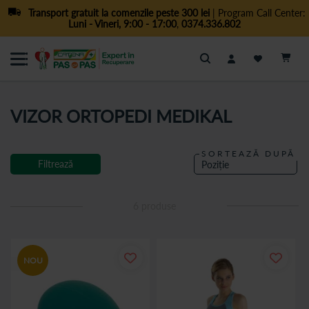
Transport gratuit la comenzile peste 300 lei
| Program Call Center:
Luni - Vineri, 9:00 - 17:00
,
0374.336.802
Cautare
VIZOR ORTOPEDI MEDIKAL
SORTEAZĂ DUPĂ
Filtrează
6
produse
NOU