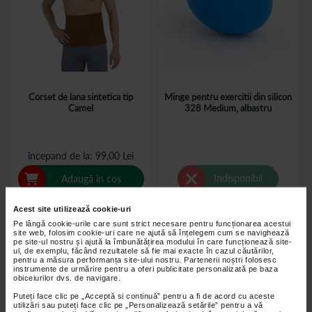
Corset de lana sintetica tip
Minge pentru exercitii din silicon
Camel
328 Medium, albastru
începand de la
99,00 Lei
Indisponibil
Adaugă în coș
Acest site utilizează cookie-uri
Pe lângă cookie-urile care sunt strict necesare pentru funcționarea acestui
site web, folosim cookie-uri care ne ajută să înțelegem cum se navighează
pe site-ul nostru și ajută la îmbunătățirea modului în care funcționează site-
ul, de exemplu, făcând rezultatele să fie mai exacte în cazul căutărilor,
pentru a măsura performanța site-ului nostru. Partenerii noștri folosesc
instrumente de urmărire pentru a oferi publicitate personalizată pe baza
obiceiurilor dvs. de navigare.
Puteți face clic pe „Acceptă si continuă” pentru a fi de acord cu aceste
utilizări sau puteți face clic pe „Personalizează setările” pentru a vă