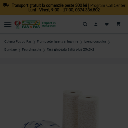
Transport gratuit la comenzile peste 300 lei
| Program Call Center:
Luni - Vineri, 9:00 - 17:00
,
0374.336.802
Cautare
Catena Pas cu Pas
Frumusete, Igiena si Ingrijire
Igiena corpului
❯
❯
❯
Bandaje
Fesi ghipsate
Fasa ghipsata Safix plus 20x3x2
❯
❯