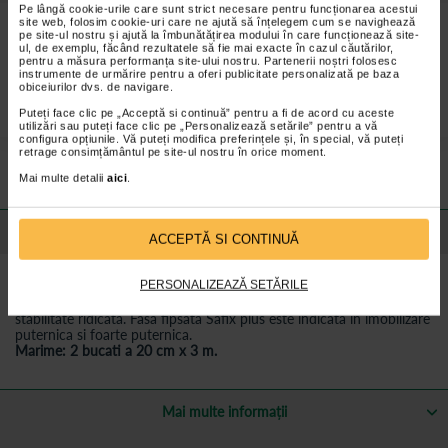
Pe lângă cookie-urile care sunt strict necesare pentru funcționarea acestui
site web, folosim cookie-uri care ne ajută să înțelegem cum se navighează
Fasa gipsata din tesatura de tifon, impregnata cu gips natural de
pe site-ul nostru și ajută la îmbunătățirea modului în care funcționează site-
calitate superioara.
ul, de exemplu, făcând rezultatele să fie mai exacte în cazul căutărilor,
pentru a măsura performanța site-ului nostru. Partenerii noștri folosesc
Pachetul contine 2 fesi.
instrumente de urmărire pentru a oferi publicitate personalizată pe baza
obiceiurilor dvs. de navigare.
Puteți face clic pe „Acceptă si continuă” pentru a fi de acord cu aceste
utilizări sau puteți face clic pe „Personalizează setările” pentru a vă
configura opțiunile. Vă puteți modifica preferințele și, în special, vă puteți
Preturile si promotiile afisate pe site in dreptul fiecarui produs sunt
retrage consimțământul pe site-ul nostru în orice moment.
valabile pentru comenzile efectuate online.
Mai multe detalii
aici
.
Detalii despre produs
ACCEPTĂ SI CONTINUĂ
Fasa ghipsata Safix plus este confectionata din tesatura de tifon,
PERSONALIZEAZĂ SETĂRILE
impregnata cu ghips natural de calitate superioara. Fasa ghipsata se
remarca prin proprietati excelente de modelare, intarire rapida si
stabilitate ridicata. Fasa fipsata Safix plus este indicata in imobilizare
puternica si foarte puternica.
Marime: 2 bucati a 20 cm x 3 m.
Mai multe informații