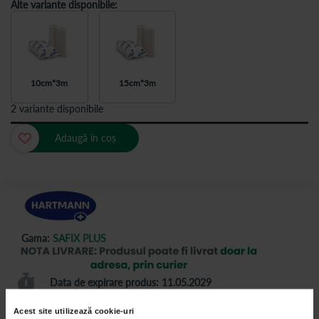
Alte variante disponibile:
10cm*3m
15cm*3m
2 variante disponibile
Adaugă în coș
Gama:
SAFIX PLUS
Data de expirare produs: 11.05.2029
Acest site utilizează cookie-uri