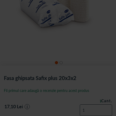
Fasa ghipsata Safix plus 20x3x2
Fii primul care adaugă o recenzie pentru acest produs
Cant.
ÎN STOC
17,10
Lei
i