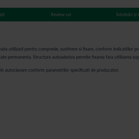
ții
Review-uri
Întrebări și
ta utilizarii pentru compresie, sustinere si fixare, conform indicatiilor p
itate permanenta. Structura autoadeziva permite fixarea fara utilizarea su
 prin autoclavare conform parametrilor specificati de producator.