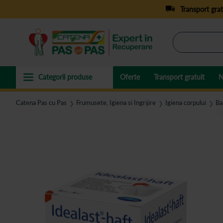
Transport grat
Oferte
Transport gratuit
N
Catena Pas cu Pas
Frumusete, Igiena si Ingrijire
Igiena corpului
Ba
❯
❯
❯