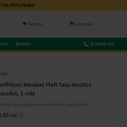
17:00
,
0374.336.802
Favorite
tact
Branduri
Te sunăm noi!
STOC
rtMann Idealast Haft fasa elastica
cmx4m, 1 rola
 primul care adaugă o recenzie pentru acest produs
4,40
Lei
i