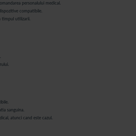
ecomandarea personalului medical.
dispozitive compatibile.
 timpul utilizarii.
.
ului.
bile.
atia sanguina.
ical, atunci cand este cazul.