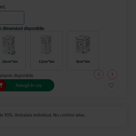
nt.
e dimensiuni disponibile:
10cm*4m
12cm*4m
8cm*4m
ariante disponibile
Adaugă în coș
de 90%. Ambalata individual. Nu contine latex.