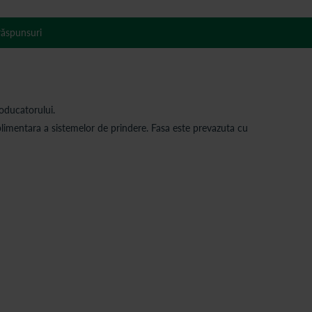
 răspunsuri
roducatorului.
plimentara a sistemelor de prindere. Fasa este prevazuta cu