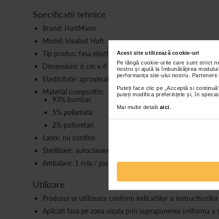
Specificatii tehnice
Brand: HartMann
Model: Idealast Haft
Tip produs: fasa elastica autoadeziva
Acest site utilizează cookie-uri
Pe lângă cookie-urile care sunt strict 
Dimensiuni: 6 cm x 4 m
nostru și ajută la îmbunătățirea modului
performanța site-ului nostru. Partenerii
Elasticitate: aproximativ 90%
Puteți face clic pe „Acceptă si continuă”
Material compozitie:
puteți modifica preferințele și, în spec
93% bumbac
Mai multe detalii
aici
.
5% poliamida
2% poliuretan
Latex: nu contine
Sterilizare: autoclavare la 134°C
Ambalare: 1 rola / pachet
Utilizare
Produsul se utilizeaza conform indicatiilor si instructiunilo
Aplicati fasa pe zona vizata prin suprapunerea uniforma a st