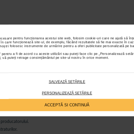
necesare pentru funcționarea acestui site web, folosim cookie-uri care ne ajută să î
 în care funcționează site-ul, de exemplu, făcând rezultatele să fie mai exacte în caz
 noștri folosesc instrumente de urmărire pentru a oferi publicitate personalizată pe ba
 pentru a fi de acord cu aceste utilizări sau puteți face clic pe „Personalizează setăr
ial, vă puteți retrage consimțământul pe site-ul nostru în orice moment.
SALVEAZĂ SETĂRILE
PERSONALIZEAZĂ SETĂRILE
ACCEPTĂ SI CONTINUĂ
r producatorului.
raturilor.