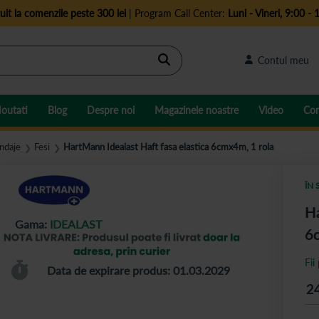
uit la comenzile peste 300 lei
| Program Call Center:
Luni - Vineri, 9:00 - 
Cautare
Contul meu
outati
Blog
Despre noi
Magazinele noastre
Video
Con
ndaje
Fesi
HartMann Idealast Haft fasa elastica 6cmx4m, 1 rola
❯
❯
ÎN 
Ha
Gama:
IDEALAST
6
Fii
Data de expirare produs: 01.03.2029
2