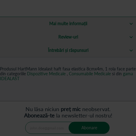
Mai multe informații
Review-uri
Întrebări și răspunsuri
Produsul HartMann Idealast haft fasa elastica 8cmx4m, 1 rola face parte
din categoriile
Dispozitive Medicale
,
Consumabile Medicale
si din
gama
IDEALAST
Nu lăsa niciun
preț mic
neobservat.
Abonează-te
la newsletter-ul nostru!
Abonare