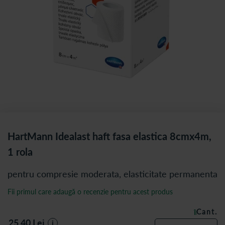
HartMann Idealast haft fasa elastica 8cmx4m,
1 rola
pentru compresie moderata, elasticitate permanenta
Fii primul care adaugă o recenzie pentru acest produs
Cant.
ÎN STOC
25,40
Lei
i