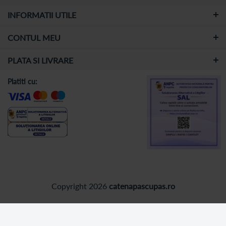
INFORMATII UTILE
CONTUL MEU
PLATA SI LIVRARE
Platiti cu:
Copyright 2026
catenapascupas.ro