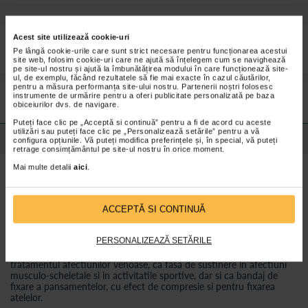
Acest site utilizează cookie-uri
HartMann Idealast Haft fasa elastica 8cmx4m este o fasa
Pe lângă cookie-urile care sunt strict necesare pentru funcționarea acestui
autoadeziva, pentru compresie moderata, ambalata individual.
site web, folosim cookie-uri care ne ajută să înțelegem cum se navighează
pe site-ul nostru și ajută la îmbunătățirea modului în care funcționează site-
Preturile si promotiile afisate pe site in dreptul fiecarui produs sunt
ul, de exemplu, făcând rezultatele să fie mai exacte în cazul căutărilor,
pentru a măsura performanța site-ului nostru. Partenerii noștri folosesc
valabile pentru comenzile efectuate online.
instrumente de urmărire pentru a oferi publicitate personalizată pe baza
obiceiurilor dvs. de navigare.
Puteți face clic pe „Acceptă si continuă” pentru a fi de acord cu aceste
utilizări sau puteți face clic pe „Personalizează setările” pentru a vă
Detalii despre produs
configura opțiunile. Vă puteți modifica preferințele și, în special, vă puteți
retrage consimțământul pe site-ul nostru în orice moment.
HartMann Idealast Haft este confectionata din bumbac creponat,
Mai multe detalii
aici
.
are tractiune scurta si elasticitate permanenta, este autoadeziva si
nu contine latex. Are elasticitate de aproximativ 90%. Efectul adeziv
pe ambele parti contribuie la o asezare perfecta, oferind o
compresie buna in miscare si scazuta la repaus.
ACCEPTĂ SI CONTINUĂ
Idealast-haft poate fi purtata si in pozitie de repaus; permite pielii sa
respire; poate fi sterilizata (prin autoclavare la 134 °C).
PERSONALIZEAZĂ SETĂRILE
Contine: 93% bumbac, 5% poliamida, 2% poliuretan.
Este indicata pentru compresie moderata, pentru profilaxia si
tratamentul afectiunilor venoase, ca fasa de sustinere in afectiuni
musculo-scheletale si in activitatile sportive, dar si ca bandaj de
fixare a pansamentelor, cu efect de compresie si pentru fixarea
atelelor.