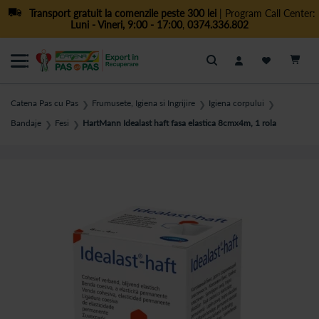
Transport gratuit la comenzile peste 300 lei
| Program Call Center:
Luni - Vineri, 9:00 - 17:00
,
0374.336.802
Cautare
Catena Pas cu Pas
Frumusete, Igiena si Ingrijire
Igiena corpului
❯
❯
❯
Bandaje
Fesi
HartMann Idealast haft fasa elastica 8cmx4m, 1 rola
❯
❯