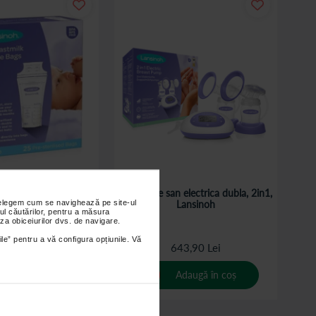
ngi de stocare lapte
Pompa de san electrica dubla, 2in1,
nțelegem cum se navighează pe site-ul
rn, 25 pungi
Lansinoh
ul căutărilor, pentru a măsura
za obiceiurilor dvs. de navigare.
ile” pentru a vă configura opțiunile. Vă
2,40 Lei
643,90 Lei
Adaugă în coș
Adaugă în coș