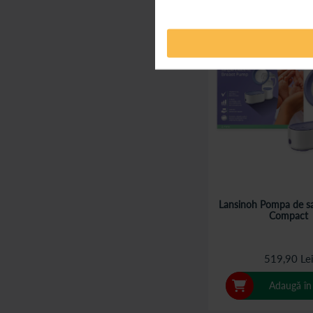
Lansinoh Pompa de sa
Compact
519,90 Le
Adaugă în