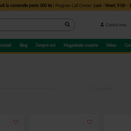
uit la comenzile peste 300 lei
| Program Call Center:
Luni - Vineri, 9:00 - 
Cautare
Contul meu
outati
Blog
Despre noi
Magazinele noastre
Video
Con
17
produse