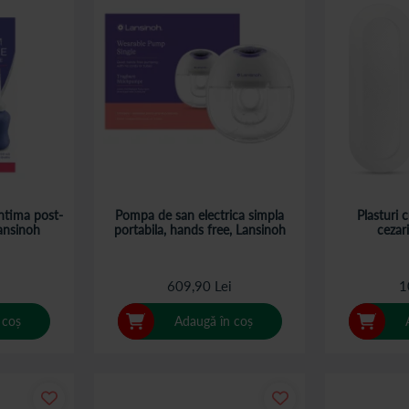
intima post-
Pompa de san electrica simpla
Plasturi 
ansinoh
portabila, hands free, Lansinoh
cezar
609,90 Lei
1
 coș
Adaugă în coș