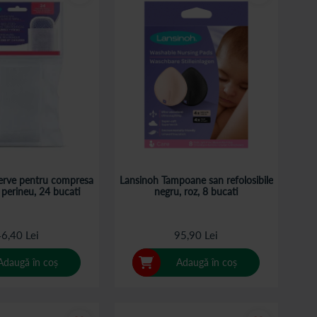
erve pentru compresa
Lansinoh Tampoane san refolosibile
 perineu, 24 bucati
negru, roz, 8 bucati
6,40 Lei
95,90 Lei
Adaugă în coș
Adaugă în coș