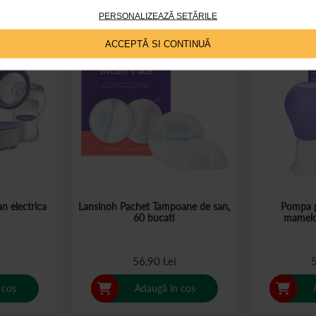
PERSONALIZEAZĂ SETĂRILE
ACCEPTĂ SI CONTINUĂ
n electrica
Lansinoh Pachet Tampoane de san,
Pompa p
60 bucati
mamelo
i
56,90 Lei
5
 coș
Adaugă în coș