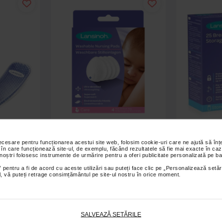
alda/rece
Lansinoh Tampoane refolosibile
Lansinoh Pu
necesare pentru funcționarea acestui site web, folosim cookie-uri care ne ajută să î
erii dupa
pentru san, 4 bucati
mate
 în care funcționează site-ul, de exemplu, făcând rezultatele să fie mai exacte în caz
 noștri folosesc instrumente de urmărire pentru a oferi publicitate personalizată pe ba
 pentru a fi de acord cu aceste utilizări sau puteți face clic pe „Personalizează setăr
71,90 Lei
5
ial, vă puteți retrage consimțământul pe site-ul nostru în orice moment.
 coș
Adaugă în coș
SALVEAZĂ SETĂRILE