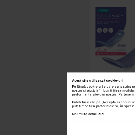
Acest site utilizează cookie-uri
Lansinoh Compresa c
Pe lângă cookie-urile care sunt strict 
pentru calmarea dur
nostru și ajută la îmbunătățirea modului
nastere
performanța site-ului nostru. Partenerii
Puteți face clic pe „Acceptă si continuă”
98,40 Lei
puteți modifica preferințele și, în spec
Mai multe detalii
aici
.
Adaugă în