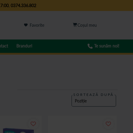
17:00
,
0374.336.802
Favorite
tact
Branduri
Te sunăm noi!
SORTEAZĂ DUPĂ