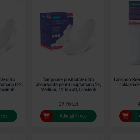
le ultra
Tampoane postnatale ultra
Lansinoh Rez
tamana 0-2,
absorbante pentru saptamana 2+,
calda/rece
Lansinoh
Medium, 12 bucati, Lansinoh
29,90 Lei
4
 coș
Adaugă în coș