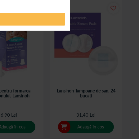
entru formarea
Lansinoh Tampoane de san, 24
nului, Lansinoh
bucati
6,90 Lei
31,40 Lei
Adaugă în coș
Adaugă în coș