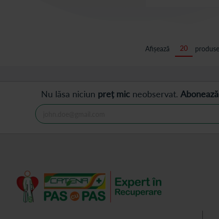
Afișează
produse
Nu lăsa niciun
preț mic
neobservat.
Abonează