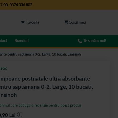
17:00
,
0374.336.802
Favorite
tact
Branduri
Te sunăm noi!
ante pentru saptamana 0-2, Large, 10 bucati, Lansinoh
STOC
mpoane postnatale ultra absorbante
ntru saptamana 0-2, Large, 10 bucati,
ansinoh
 primul care adaugă o recenzie pentru acest produs
0,90
Lei
i