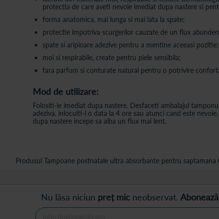
protectia de care aveti nevoie imediat dupa nastere si pen
forma anatomica, mai lunga si mai lata la spate;
protectie impotriva scurgerilor cauzate de un flux abunden
spate si aripioare adezive pentru a mentine aceeasi pozitie;
moi si respirabile, create pentru piele sensibila;
fara parfum si conturate natural pentru o potrivire confort
Mod de utilizare:
Folositi-le imediat dupa nastere. Desfaceti ambalajul tamponului
adeziva. inlocuiti-l o data la 4 ore sau atunci cand este ne
dupa nastere incepe sa aiba un flux mai lent.
Produsul Tampoane postnatale ultra absorbante pentru saptamana 0-2
Nu lăsa niciun
preț mic
neobservat.
Abonează