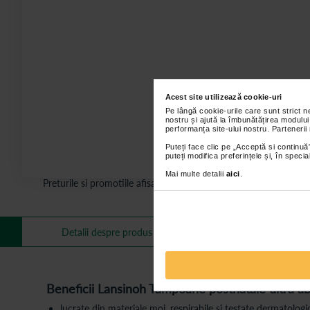
Acest site utilizează cookie-uri
Pe lângă cookie-urile care sunt strict 
nostru și ajută la îmbunătățirea modului
performanța site-ului nostru. Partenerii
Puteți face clic pe „Acceptă si continuă”
puteți modifica preferințele și, în spec
Mai multe detalii
aici
.
Preturile si promotiile afisate pe site in dreptul fiecarui produ
Mai multe informa
Detalii despre produs
Beneficii Lansinoh Tampoane postnatale ultra a
lucrate din materiale moi, respirabile si testate dermatolo