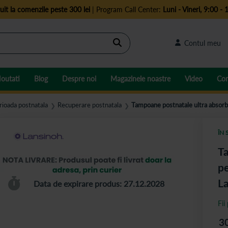
uit la comenzile peste 300 lei
| Program Call Center:
Luni - Vineri, 9:00 - 
Cautare
Contul meu
outati
Blog
Despre noi
Magazinele noastre
Video
Con
ioada postnatala
Recuperare postnatala
Tampoane postnatale ultra absorb
❯
❯
ÎN 
Ta
pe
L
Data de expirare produs: 27.12.2028
Fii
3