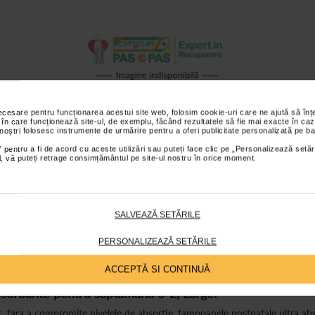
necesare pentru funcționarea acestui site web, folosim cookie-uri care ne ajută să î
 în care funcționează site-ul, de exemplu, făcând rezultatele să fie mai exacte în caz
 noștri folosesc instrumente de urmărire pentru a oferi publicitate personalizată pe ba
 pentru a fi de acord cu aceste utilizări sau puteți face clic pe „Personalizează setăr
ial, vă puteți retrage consimțământul pe site-ul nostru în orice moment.
s sunt valabile pentru comenzile efectuate online.
SALVEAZĂ SETĂRILE
ții
Review-uri
Întrebări și
PERSONALIZEAZĂ SETĂRILE
ACCEPTĂ SI CONTINUĂ
bsorbante pentru saptamana 0-2, Large:
gic, fara a compromite nivelele de absortie, tampoanele postnatale ultra ab