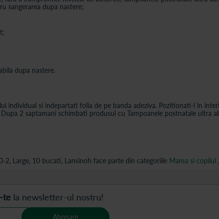
tru sangerarea dupa nastere;
t;
abila dupa nastere.
 individual si indepartati folia de pe banda adeziva. Pozitionati-l in interi
voie. Dupa 2 saptamani schimbati produsul cu Tampoanele postnatale ultr
, Large, 10 bucati, Lansinoh face parte din categoriile
Mama si copilul
-te
la newsletter-ul nostru!
Abonare