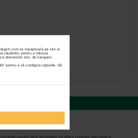
nțelegem cum se navighează pe site-ul
ul căutărilor, pentru a măsura
za obiceiurilor dvs. de navigare.
ile” pentru a vă configura opțiunile. Vă
 răspunsuri
sorbante pentru flux abundent va ofera confort, discretie si