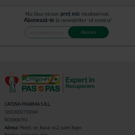
Nu lăsa niciun
preț mic
neobservat.
Abonează-te
la newsletter-ul nostru!
Abonare
CATENA PHARMA S.R.L.
J2023002710034
RO3008793
Adresa:
Pitesti, str. Banat nr.2, judet Arges