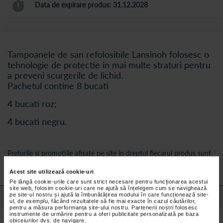
Data de expirare produs: 31.12.2028
Tampoanele de san refolosibile Lansinoh folosesc o
tehnologie de protectie in mai multe straturi pentru
a preveni scurgerile de lichid.
Pachetul contine 8 bucati
4 bucati roz;
4 bucati negru.
Preturile si promotiile afisate pe site in dreptul fiecarui produs sunt
valabile pentru comenzile efectuate online.
Acest site utilizează cookie-uri
Pe lângă cookie-urile care sunt strict necesare pentru funcționarea acestui
site web, folosim cookie-uri care ne ajută să înțelegem cum se navighează
pe site-ul nostru și ajută la îmbunătățirea modului în care funcționează site-
Detalii despre produs
ul, de exemplu, făcând rezultatele să fie mai exacte în cazul căutărilor,
pentru a măsura performanța site-ului nostru. Partenerii noștri folosesc
instrumente de urmărire pentru a oferi publicitate personalizată pe baza
obiceiurilor dvs. de navigare.