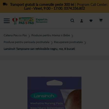
Transport gratuit la comenzile peste 300 lei
| Program Call Center:
Luni - Vineri, 9:00 - 17:00
,
0374.336.802
Cautare
Catena Pas cu Pas
Produse pentru Mama si Bebe
❯
❯
Produse pentru perioada postnatala
Recuperare postnatala
❯
❯
Lansinoh Tampoane san refolosibile negru, roz, 8 bucati