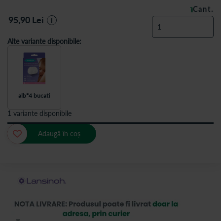
Cant.
ÎN STOC
95,90
Lei
i
Alte variante disponibile:
alb*4 bucati
1 variante disponibile
Adaugă în coș