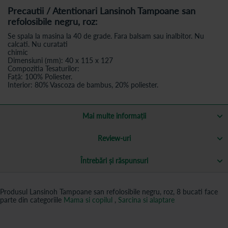
Precautii / Atentionari Lansinoh Tampoane san
refolosibile negru, roz:
Se spala la masina la 40 de grade. Fara balsam sau inalbitor. Nu
calcati. Nu curatati
chimic
Dimensiuni (mm): 40 x 115 x 127
Compozitia Tesaturilor:
Față: 100% Poliester.
Interior: 80% Vascoza de bambus, 20% poliester.
Mai multe informații
Review-uri
Întrebări și răspunsuri
Produsul Lansinoh Tampoane san refolosibile negru, roz, 8 bucati face
parte din categoriile
Mama si copilul
,
Sarcina si alaptare