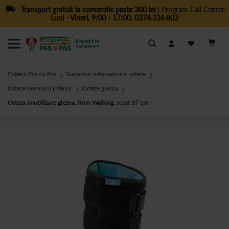
Transport gratuit la comenzile peste 300 lei
| Program Call Center:
Luni - Vineri, 9:00 - 17:00
,
0374.336.802
Cautare
Catena Pas cu Pas
Suporturi ortopedice si orteze
❯
❯
Orteze membrul inferior
Orteze glezna
❯
❯
Orteza imobilizare glezna, Rom Walking, scurt 37 cm