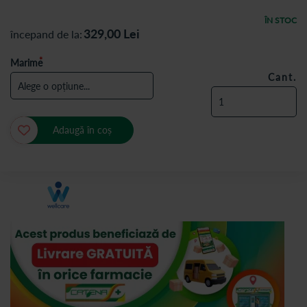
ÎN STOC
329,00
Lei
începand de la
Marime
Cant.
Adaugă în coș