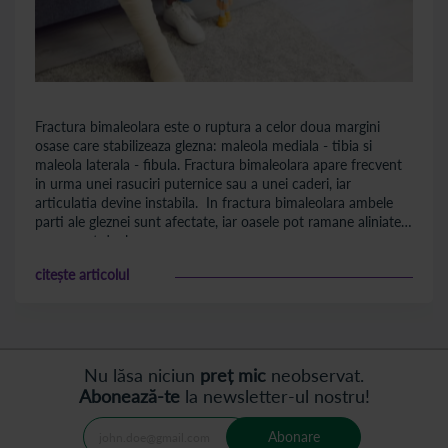
Fractura bimaleolara este o ruptura a celor doua margini
osase care stabilizeaza glezna: maleola mediala - tibia si
maleola laterala - fibula. Fractura bimaleolara apare frecvent
in urma unei rasuciri puternice sau a unei caderi, iar
articulatia devine instabila. In fractura bimaleolara ambele
parti ale gleznei sunt afectate, iar oasele pot ramane aliniate
sau se pot deplasa.
citește articolul
Nu lăsa niciun
preț mic
neobservat.
Abonează-te
la newsletter-ul nostru!
Abonare