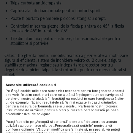
Talpa curbata antiderapanta.
Captuseala interioara moale pentru confort sporit.
Poate fi purtata pe ambele picioare: stang sau drept.
Controlati miscarea gleznei de la flexia plantara de 45° la flexia
dorsala de 45° in trepte de 7,5°.
Tije din aluminiu pentru sustinere, dar usor maleabile pentru
stabilizare si potrivire
Orteza tip gheata pentru imobilizarea fixa a gleznei ofera imobilizare
sigura si eficienta, sistem de inchidere velcro cu 2 curele, asigura
stabilitate maxima, reglare sau indepartare protector pentru
degetele de a picior, talpa lata si rotunjita pentru un mers natural si
stabil.
Material
PP, PU EVA , Poliester
Acest site utilizează cookie-uri
Indicatii Orteza pentru imobilizare glezna:
Pe lângă cookie-urile care sunt strict necesare pentru funcționarea acestui
site web, folosim cookie-uri care ne ajută să înțelegem cum se navighează
pe site-ul nostru și ajută la îmbunătățirea modului în care funcționează site-
Postoperator: ruptura , reconstructia si refixarea tendonului Achile,
ul, de exemplu, făcând rezultatele să fie mai exacte în cazul căutărilor,
tratamentul leziunilor tesuturilor moi si ale tendoanelor gleznei,
pentru a măsura performanța site-ului nostru. Partenerii noștri folosesc
tenosinovite,fracturi stabile ale picioarelor si articulatiilor, fractura
instrumente de urmărire pentru a oferi publicitate personalizată pe baza
obiceiurilor dvs. de navigare.
metarsala fractura de talus fractura maleolara.
Puteți face clic pe „Acceptă si continuă” pentru a fi de acord cu aceste
Fracturi stabile ale piciorului sau gleznei
utilizări sau puteți face clic pe „Personalizează setările” pentru a vă
Pre si postoperator
configura opțiunile. Vă puteți modifica preferințele și, în special, vă puteți
Diferite fracturi fara deplasare a gambei