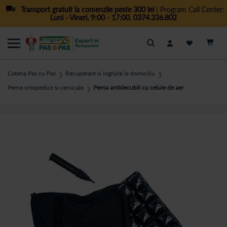
Transport gratuit la comenzile peste 300 lei
| Program Call Center:
Luni - Vineri, 9:00 - 17:00
,
0374.336.802
Cautare
Catena Pas cu Pas
Recuperare si ingrijire la domiciliu
❯
❯
Perne ortopedice si cervicale
Perna antidecubit cu celule de aer
❯