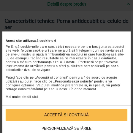
Detalii despre produs
Caracteristici tehnice Perna antidecubit cu celule de
aer
Pliabil.
Acest site utilizează cookie-uri
Material: PVC
Pe lângă cookie-urile care sunt strict necesare pentru funcționarea acestui
Lungime: 42 cm
site web, folosim cookie-uri care ne ajută să înțelegem cum se navighează
pe site-ul nostru și ajută la îmbunătățirea modului în care funcționează site-
Latime: 42 cm
ul, de exemplu, făcând rezultatele să fie mai exacte în cazul căutărilor,
pentru a măsura performanța site-ului nostru. Partenerii noștri folosesc
Grosime: 3-4 cm
instrumente de urmărire pentru a oferi publicitate personalizată pe baza
obiceiurilor dvs. de navigare.
Accesorii: husa si pompa.
Puteți face clic pe „Acceptă si continuă” pentru a fi de acord cu aceste
Culoare: negru.
utilizări sau puteți face clic pe „Personalizează setările” pentru a vă
configura opțiunile. Vă puteți modifica preferințele și, în special, vă puteți
Greutate maxima suportata: 100 kg.
retrage consimțământul pe site-ul nostru în orice moment.
Mai multe detalii
aici
.
Perna antidecubit/ antiescara este prevazuta cu o husa detasabila
care se scoate pentru spalare si igienizare.
ACCEPTĂ SI CONTINUĂ
Zone predispuse la escare
PERSONALIZEAZĂ SETĂRILE