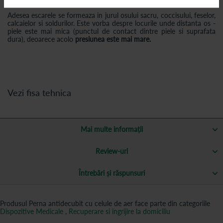
Adesea escarele se formeaza in jurul osului sacru, coccisului, feselor,
calcaielor si soldurilor. Este vorba despre locurile unde distanta os -
piele este mai mica (punctul de contact dintre piele si suprafata
dura), deoarece acolo
presiunea este mai mare.
Vezi fisa tehnica
Mai multe informații
Review-uri
Întrebări și răspunsuri
Produsul Perna antidecubit cu celule de aer face parte din categoriile
Dispozitive Medicale
,
Recuperare si ingrijire la domiciliu