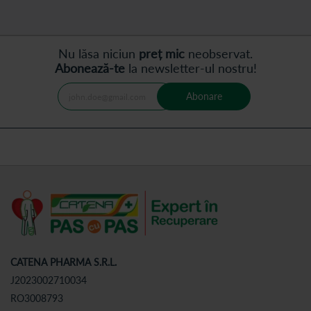
Nu lăsa niciun
preț mic
neobservat.
Abonează-te
la newsletter-ul nostru!
Abonare
CATENA PHARMA S.R.L.
J2023002710034
RO3008793