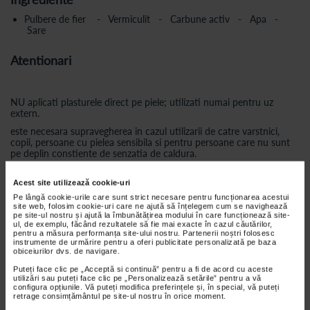
Pulbere de fier - Vermiculit - Carbune activ - Apa -
Sare
Atentionari
NU aplicati plasturele direct pe piele; utilizati numai pentru uz
extern.
este necesara supravegherea in cazul utilizarii de catre varstnici,
copii, persoane cu pielea sensibila si pentru persoane care nu sunt
pe deplin constiente de senzatia de caldura.
NU este recomandat persoanelor alergice la una din componentele
active.
Acest site utilizează cookie-uri
Pe lângă cookie-urile care sunt strict necesare pentru funcționarea acestui
persoanele cu diabet, degeraturi, cicatrici, rani deschise sau
site web, folosim cookie-uri care ne ajută să înțelegem cum se navighează
probleme de circulatie ar trebui sa consulte un medic inainte de
pe site-ul nostru și ajută la îmbunătățirea modului în care funcționează site-
utilizarea plasturelui cu efect de incalzire.
ul, de exemplu, făcând rezultatele să fie mai exacte în cazul căutărilor,
pentru a măsura performanța site-ului nostru. Partenerii noștri folosesc
NU deschideti saculetul plasturelui.
instrumente de urmărire pentru a oferi publicitate personalizată pe baza
obiceiurilor dvs. de navigare.
NU permiteti continutului sa intre in contact cu pielea. In cazul in
contactului cu pielea, spalati bine cu apa. Utilizarea incorecta a
Puteți face clic pe „Acceptă si continuă” pentru a fi de acord cu aceste
utilizări sau puteți face clic pe „Personalizează setările” pentru a vă
plasturelui poate produce iritatii.
configura opțiunile. Vă puteți modifica preferințele și, în special, vă puteți
retrage consimțământul pe site-ul nostru în orice moment.
NU utilizati plasturele cu efect de incalzire in medii imbogatite cu
oxigen.