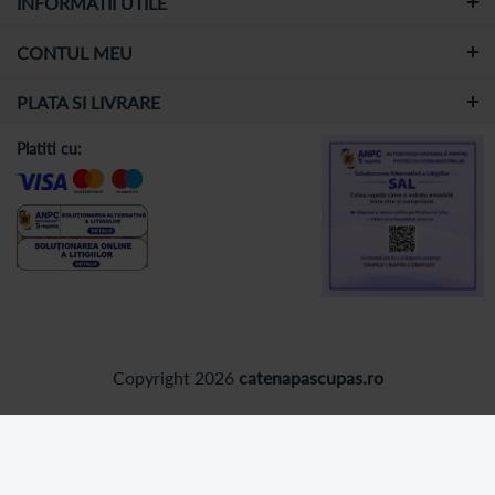
INFORMATII UTILE
CONTUL MEU
PLATA SI LIVRARE
Platiti cu:
Copyright 2026
catenapascupas.ro