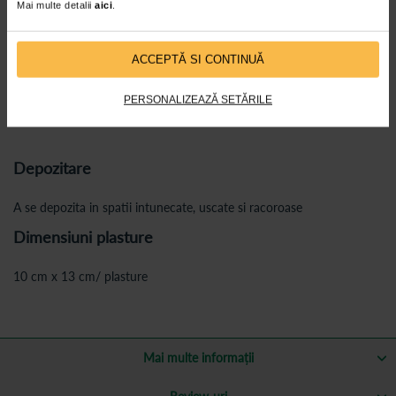
Mai multe detalii
aici
.
a NU se lasa la indemana copiilor pentru a evita intoxicatiile
accidentale. In caz de ingerare accidentala consultati un medic.
Indepartati plasturele. DACA nu va simtiti confortabil in timpul
ACCEPTĂ SI CONTINUĂ
utilizarii.
NU utilizati plasturele cand dormiti, cand faceti baie sau mergeti la
PERSONALIZEAZĂ SETĂRILE
dus.
Depozitare
A se depozita in spatii intunecate, uscate si racoroase
Dimensiuni plasture
10 cm x 13 cm/ plasture
Mai multe informații