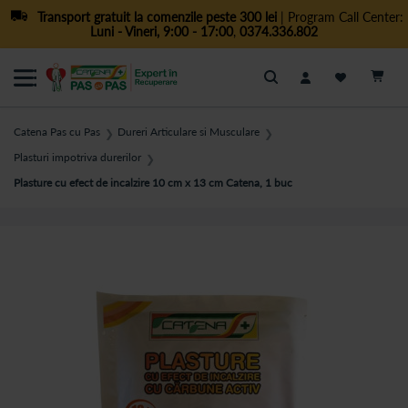
Transport gratuit la comenzile peste 300 lei
| Program Call Center:
Luni - Vineri, 9:00 - 17:00
,
0374.336.802
Cautare
Catena Pas cu Pas
Dureri Articulare si Musculare
❯
❯
Plasturi impotriva durerilor
❯
Plasture cu efect de incalzire 10 cm x 13 cm Catena, 1 buc