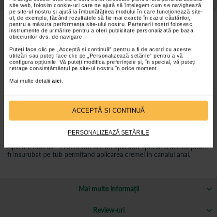
site web, folosim cookie-uri care ne ajută să înțelegem cum se navighează
pe site-ul nostru și ajută la îmbunătățirea modului în care funcționează site-
ul, de exemplu, făcând rezultatele să fie mai exacte în cazul căutărilor,
pentru a măsura performanța site-ului nostru. Partenerii noștri folosesc
Beneficii:
instrumente de urmărire pentru a oferi publicitate personalizată pe baza
obiceiurilor dvs. de navigare.
Ajuta la calmarea durerii;
Puteți face clic pe „Acceptă si continuă” pentru a fi de acord cu aceste
Are actiune protectoare, lubrifianta si revigoranta;
utilizări sau puteți face clic pe „Personalizează setările” pentru a vă
configura opțiunile. Vă puteți modifica preferințele și, în special, vă puteți
Creeaza o bariera hidrolipidica ce protejeaza tesutul perianal;
retrage consimțământul pe site-ul nostru în orice moment.
Reduce colonizarea cu bacterii.
Mai multe detalii
aici
.
Mod de administrare:
ACCEPTĂ SI CONTINUĂ
Se aplica in canalul anal si in zona perianala.
Aplicare externa - in cazul disconfortului din zona anala exterioara,
PERSONALIZEAZĂ SETĂRILE
se poate aplica cu degetul si se maseaza usor.
Aplicare interna - Proctinum are un aplicator special si acesta poate
fi insurubat pe tub permitand aplicarea cremei in canalul anal.
Mai multe informații
Review-uri