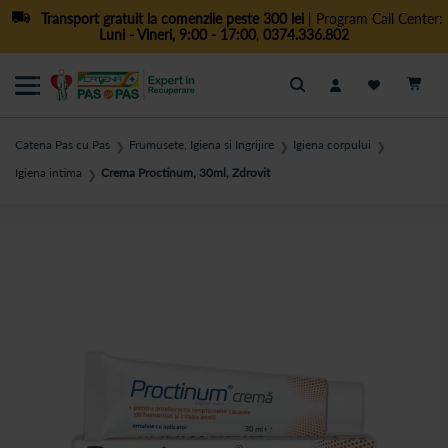
Transport gratuit la comenzile peste 300 lei
| Program Call Center:
Luni - Vineri, 9:00 - 17:00
,
0374.336.802
Cautare
Catena Pas cu Pas
Frumusete, Igiena si Ingrijire
Igiena corpului
❯
❯
❯
Igiena intima
Crema Proctinum, 30ml, Zdrovit
❯