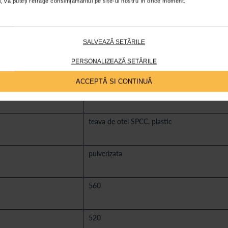
ial, vă puteți retrage consimțământul pe site-ul nostru în orice moment.
SALVEAZĂ SETĂRILE
PERSONALIZEAZĂ SETĂRILE
ACCEPTĂ SI CONTINUĂ
Sarcina verticala (Kg)
teava de otel SPCC, plastic
pulverizata
560
520