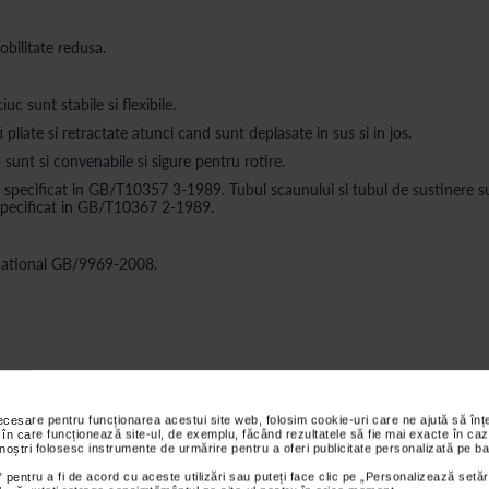
bilitate redusa.
iuc sunt stabile si flexibile.
 pliate si retractate atunci cand sunt deplasate in sus si in jos.
p sunt si convenabile si sigure pentru rotire.
ul specificat in GB/T10357 3-1989. Tubul scaunului si tubul de sustinere s
 specificat in GB/T10367 2-1989.
l national GB/9969-2008.
necesare pentru funcționarea acestui site web, folosim cookie-uri care ne ajută să î
 în care funcționează site-ul, de exemplu, făcând rezultatele să fie mai exacte în caz
 noștri folosesc instrumente de urmărire pentru a oferi publicitate personalizată pe ba
 pentru a fi de acord cu aceste utilizări sau puteți face clic pe „Personalizează setăr