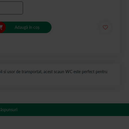
Adaugă în coș
il si usor de transportat, acest scaun WC este perfect pentru
 răspunsuri