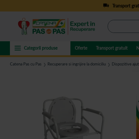
Transport grat
Oferte
Transport gratuit
N
Catena Pas cu Pas
Recuperare si ingrijire la domiciliu
Dispozitive aju
❯
❯