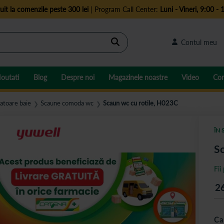
uit la comenzile peste 300 lei
| Program Call Center:
Luni - Vineri, 9:00 - 
Cautare
Contul meu
outati
Blog
Despre noi
Magazinele noastre
Video
Con
tatoare baie
Scaune comoda wc
Scaun wc cu rotile, H023C
❯
❯
ÎN 
Sc
Fii
2
Ca