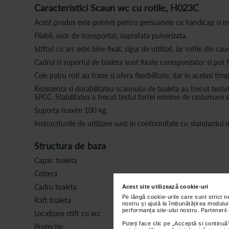
Caracteristici Scaun wc cu rotile, H023C
Acest produs este potrivit pentru persoanele cu handicap si mo
Pliabil, usor de transportat, suprafata pulverizata.
Stiftul cu arc este bine fixat, sigur de utilizat, iar rotile din cauc
Cadrul si suportul de toaleta sunt fixate corespunzator si pot fi
Cele patru roti au frane si ofera flexibilitate, dar in acelasi tim
Rezistenta si durabilitatea scaunului de toaleta au trecut test
SPCC. Stabilitatea a trecut testul fortei minime de rasturnare
Suporta maxim 100 kg.
Instructiunile de utilizare sunt in conformitate cu standardu
Structura de baza
Capac toaleta
Cotiera
Cadru toaleta
Acest site utilizează cookie-uri
Pe lângă cookie-urile care sunt strict 
Raft toaleta
nostru și ajută la îmbunătățirea modului
performanța site-ului nostru. Partenerii
Localizare stift cu arc
Puteți face clic pe „Acceptă si continuă”
Protectie