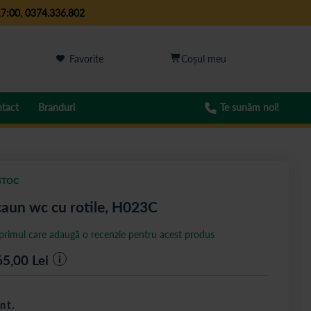
17:00
,
0374.336.802
Favorite
tact
Branduri
Te sunăm noi!
STOC
aun wc cu rotile, H023C
 primul care adaugă o recenzie pentru acest produs
65,00
Lei
i
nt.