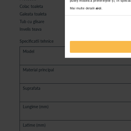
puteți modifica preferințele și, în spec
Colac toaleta
Mai multe detalii
aici
.
Galeata toaleta
Tub cu glisare
Invelis teava
Specificatii tehnice
Model
Material principal
Suprafata
Lungime (mm)
Latime (mm)