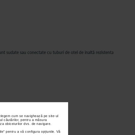
unt sudate sau conectate cu tuburi de otel de inaltă rezistenta
nțelegem cum se navighează pe site-ul
ul căutărilor, pentru a măsura
za obiceiurilor dvs. de navigare.
ile” pentru a vă configura opțiunile. Vă