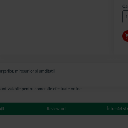
Ca
rilor, mirosurilor si umditatii
s sunt valabile pentru comenzile efectuate online.
ții
Review-uri
Întrebări și