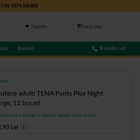
17:00
,
0374.336.802
Favorite
tact
Branduri
Te sunăm noi!
STOC
utece adulti TENA Pants Plus Night
rge, 12 bucati
 primul care adaugă o recenzie pentru acest produs
2,90
Lei
i