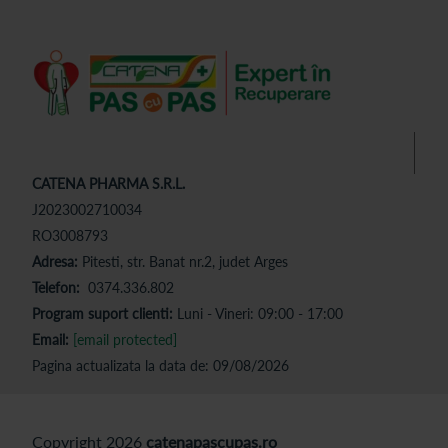
CATENA PHARMA S.R.L.
J2023002710034
RO3008793
Adresa:
Pitesti, str. Banat nr.2, judet Arges
Telefon:
0374.336.802
Program suport clienti:
Luni - Vineri: 09:00 - 17:00
Email:
[email protected]
Pagina actualizata la data de: 09/08/2026
Copyright 2026
catenapascupas.ro