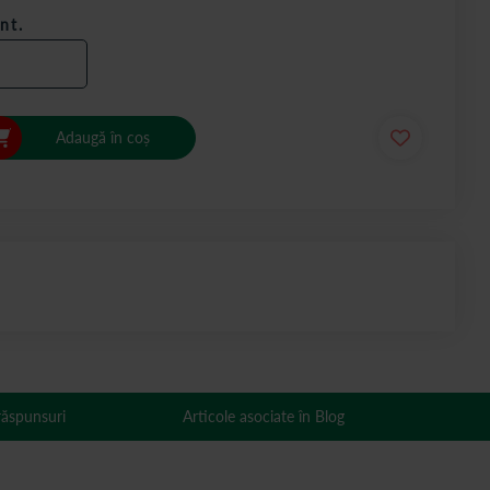
nt.
Adaugă în coș
 răspunsuri
Articole asociate în Blog