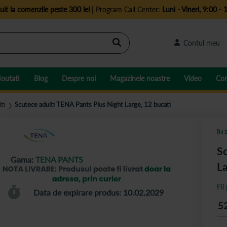
uit la comenzile peste 300 lei
| Program Call Center:
Luni - Vineri, 9:00 - 
Cautare
Contul meu
outati
Blog
Despre noi
Magazinele noastre
Video
Con
ti
Scutece adulti TENA Pants Plus Night Large, 12 bucati
❯
ÎN 
Sc
Gama:
TENA PANTS
La
Fii
Data de expirare produs: 10.02.2029
5