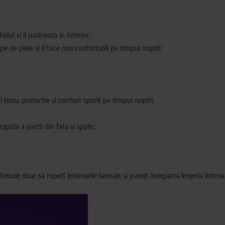
dul si il pastreaza in interior;
 de piele si il face mai confortabil pe timpul noptii;
i buna protectie si confort sporit pe timpul noptii;
apida a partii din fata si spate;
rebuie doar sa rupeti imbinarile laterale si puteti indeparta lenjeria intim