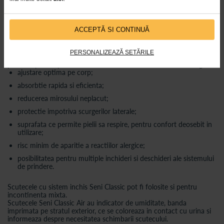
indicator de umiditate - informatii despre necesitatea schimbarii
unui produs.
ACCEPTĂ SI CONTINUĂ
Marime disponibia: MEDIUM (M)
Dimensiuni: 75 - 110 cm.
Pachetul contine 30 Buc.
PERSONALIZEAZĂ SETĂRILE
Scutecele cu sistem inchis Seni Classic Air reprezinta solutia
perfecta pentru persoanele cu incontinenta medie. Acestea asigura:
ajustare optima pe corp;
absorbtie rapida si eficienta;
reducerea mirosului neplacut;
protectie impotriva scurgerilor laterale;
suprafata ce permite pielii sa respire, pentru confort deosebit in
utilizare;
risc minim de aparitie a reactiilor alergice;
posibilitatea pentru multiple inchideri si deschideri ale sistemului
de prindere.
Scutecele cu sistem inchis Seni Classic pot fi folosite si pentru
incontinenta mixta.
Scutecele Seni Classic Air au indicator de umiditate, banda
imprimata pe stratul exterior, ce se coloreaza in contact cu urina si
informeaza despre necesitatea schimbarii scutecului.