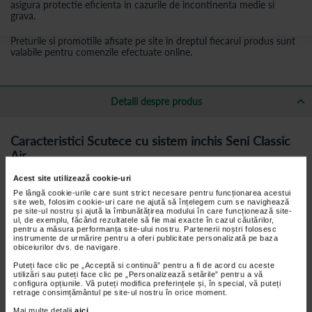
asigura protectie eficienta in cazurile de incontinenta medie si
grava.
Preturile si promotiile afisate pe site in dreptul fiecarui produs sunt
valabile pentru comenzile efectuate online.
Detalii despre produs
Caracteristici Scutece cu sistem inchis Seni Classic
Air
permite circulatia aerului - produsele ce permit circulatia aerului
Acest site utilizează cookie-uri
reduc riscul aparitiei iritatiilor si escarelor;
Pe lângă cookie-urile care sunt strict necesare pentru funcționarea acestui
site web, folosim cookie-uri care ne ajută să înțelegem cum se navighează
forma anatomica asigura o adaptare perfecta pe corp si
pe site-ul nostru și ajută la îmbunătățirea modului în care funcționează site-
garanteaza confort si libertate de miscare;
ul, de exemplu, făcând rezultatele să fie mai exacte în cazul căutărilor,
pentru a măsura performanța site-ului nostru. Partenerii noștri folosesc
nu contine latex - reducerea reactiilor adverse;
instrumente de urmărire pentru a oferi publicitate personalizată pe baza
obiceiurilor dvs. de navigare.
testate dermatologic pentru siguranta pielii dumneavoastra;
Puteți face clic pe „Acceptă si continuă” pentru a fi de acord cu aceste
volanase laterale hidrofobe pentru protectie de incredere
utilizări sau puteți face clic pe „Personalizează setările” pentru a vă
impotriva scurgerilor laterale.
configura opțiunile. Vă puteți modifica preferințele și, în special, vă puteți
retrage consimțământul pe site-ul nostru în orice moment.
reducerea mirosului neplacut de urina;
Mai multe detalii
aici
.