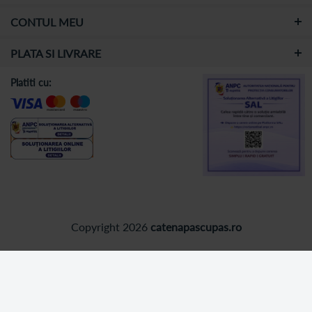
CONTUL MEU
PLATA SI LIVRARE
Platiti cu:
Copyright 2026
catenapascupas.ro