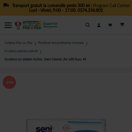
Transport gratuit la comenzile peste 300 lei
| Program Call Center:
Luni - Vineri, 9:00 - 17:00
,
0374.336.802
Cautare
Catena Pas cu Pas
Produse Incontinenta Urinara
❯
❯
Scutece pentru adulti
❯
Scutece cu sistem inchis, Seni Classic Air x30 buc, M
-10%