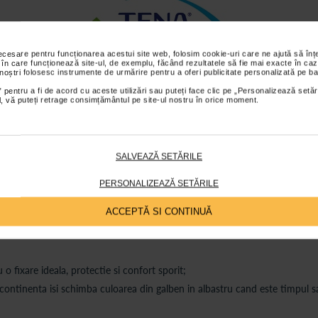
necesare pentru funcționarea acestui site web, folosim cookie-uri care ne ajută să î
 în care funcționează site-ul, de exemplu, făcând rezultatele să fie mai exacte în caz
 noștri folosesc instrumente de urmărire pentru a oferi publicitate personalizată pe ba
s sunt valabile pentru comenzile efectuate online.
 pentru a fi de acord cu aceste utilizări sau puteți face clic pe „Personalizează setăr
ial, vă puteți retrage consimțământul pe site-ul nostru în orice moment.
ții
Review-uri
Întrebări și
SALVEAZĂ SETĂRILE
PERSONALIZEAZĂ SETĂRILE
ACCEPTĂ SI CONTINUĂ
e rapid;
 o fixare ideala, protectie si confort sporit;
continenta isi schimba culoarea din galben in albastru cand este timpul s