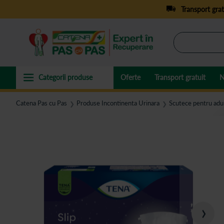
Transport grat
Oferte
Transport gratuit
N
Catena Pas cu Pas
Produse Incontinenta Urinara
Scutece pentru adul
❯
❯