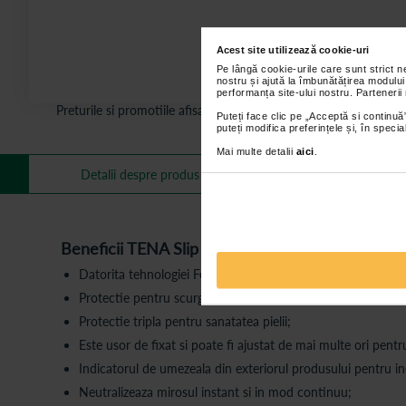
Acest site utilizează cookie-uri
Pe lângă cookie-urile care sunt strict 
nostru și ajută la îmbunătățirea modului
performanța site-ului nostru. Partenerii
Preturile si promotiile afisate pe site in dreptul fiecarui produ
Puteți face clic pe „Acceptă si continuă”
puteți modifica preferințele și, în spec
Mai multe detalii
aici
.
Mai multe informa
Detalii despre produs
Beneficii TENA Slip Super:
Datorita tehnologiei FeelDry Advanced™, produsul absoarb
Protectie pentru scurgeri de urina mari;
Protectie tripla pentru sanatatea pielii;
Este usor de fixat si poate fi ajustat de mai multe ori pentru
Indicatorul de umezeala din exteriorul produsului pentru in
Neutralizeaza mirosul instant si in mod continuu;