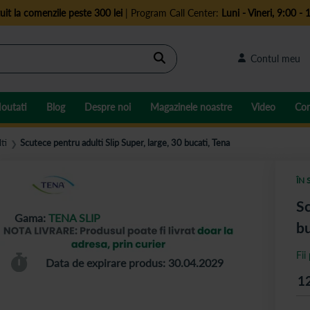
uit la comenzile peste 300 lei
| Program Call Center:
Luni - Vineri, 9:00 - 
Cautare
Contul meu
outati
Blog
Despre noi
Magazinele noastre
Video
Con
ti
Scutece pentru adulti Slip Super, large, 30 bucati, Tena
❯
ÎN 
Sc
Gama:
TENA SLIP
bu
Fii
Data de expirare produs: 30.04.2029
1