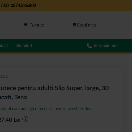
17:00
,
0374.336.802
Favorite
tact
Branduri
Te sunăm noi!
STOC
utece pentru adulti Slip Super, large, 30
cati, Tena
 primul care adaugă o recenzie pentru acest produs
27,40
Lei
i