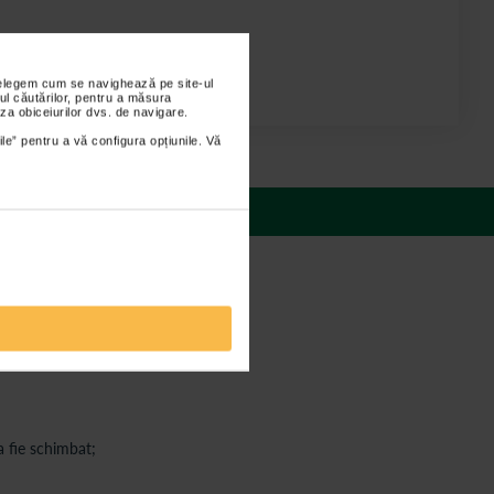
nțelegem cum se navighează pe site-ul
ul căutărilor, pentru a măsura
za obiceiurilor dvs. de navigare.
ile” pentru a vă configura opțiunile. Vă
 răspunsuri
a fie schimbat;