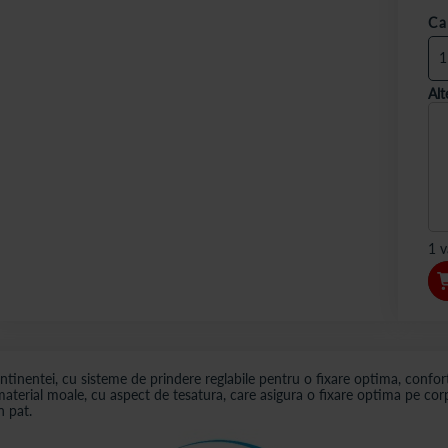
Ca
Alt
1 v
inentei, cu sisteme de prindere reglabile pentru o fixare optima, confort 
terial moale, cu aspect de tesatura, care asigura o fixare optima pe corp s
n pat.