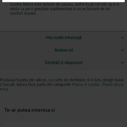
Suzeta Adora este extrem de usoara, astfel incat cel mic sa n-o
simta ca pe o greutate suplimentara si sa se bucure de un
confort maxim.
Mai multe informații
Review-uri
Întrebări și răspunsuri
Produsul Suzeta din silicon, cu cutie de sterilizare, 0-6 luni, design baiat,
2 bucati, Adora face parte din categoriile
Mama si copilul
,
Puericultura
mica
Te-ar putea interesa și