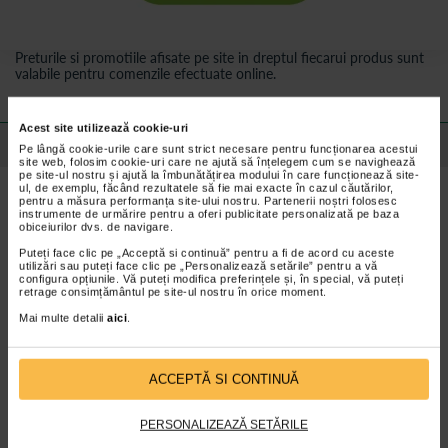
Preturile si promotiile afisate pe site in dreptul fiecarui produs sunt
valabile pentru comenzile efectuate online.
Acest site utilizează cookie-uri
Detalii despre produs
Pe lângă cookie-urile care sunt strict necesare pentru funcționarea acestui
site web, folosim cookie-uri care ne ajută să înțelegem cum se navighează
pe site-ul nostru și ajută la îmbunătățirea modului în care funcționează site-
ul, de exemplu, făcând rezultatele să fie mai exacte în cazul căutărilor,
Beneficii Adora Suzeta din silicon, cu cutie de
pentru a măsura performanța site-ului nostru. Partenerii noștri folosesc
instrumente de urmărire pentru a oferi publicitate personalizată pe baza
sterilizare:
obiceiurilor dvs. de navigare.
Pielea micutului poate sa respire
Puteți face clic pe „Acceptă si continuă” pentru a fi de acord cu aceste
Designul inovator, cu orificii mari pentru aerisire, asigura o
utilizări sau puteți face clic pe „Personalizează setările” pentru a vă
configura opțiunile. Vă puteți modifica preferințele și, în special, vă puteți
ventilare optima a pielii, prevenind umezirea excesiva si aparitia
retrage consimțământul pe site-ul nostru în orice moment.
iritatiilor. Confortul pielii este o conditie importanta ca bebe sa
fie linistit si fericit.
Mai multe detalii
aici
.
Dezvoltarea sanatoasa a cavitatii orale
Confectionata dintr-un silicon moale, de inalta calitate, tetina
suzetei Adora pentru baieti sprijina dezvoltarea normala a
ACCEPTĂ SI CONTINUĂ
cavitatii orale. Forma simetrica a tetinei este special conceputa
pentru a respecta conturul natural al boltei palatine, gingiilor si
dintilor micutului.
PERSONALIZEAZĂ SETĂRILE
Greutate redusa