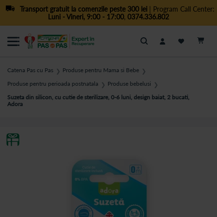
Transport gratuit la comenzile peste 300 lei
| Program Call Center:
Luni - Vineri, 9:00 - 17:00
,
0374.336.802
Cautare
Catena Pas cu Pas
Produse pentru Mama si Bebe
❯
❯
Produse pentru perioada postnatala
Produse bebelusi
❯
❯
Suzeta din silicon, cu cutie de sterilizare, 0-6 luni, design baiat, 2 bucati,
Adora