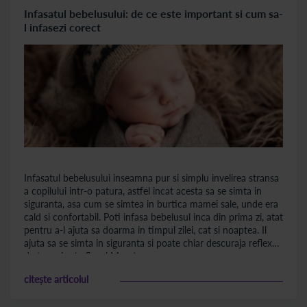
Infasatul bebelusului: de ce este important si cum sa-
l infasezi corect
Infasatul bebelusului inseamna pur si simplu invelirea stransa
a copilului intr-o patura, astfel incat acesta sa se simta in
siguranta, asa cum se simtea in burtica mamei sale, unde era
cald si confortabil. Poti infasa bebelusul inca din prima zi, atat
pentru a-l ajuta sa doarma in timpul zilei, cat si noaptea. Il
ajuta sa se simta in siguranta si poate chiar descuraja reflexul
de tresarire (reflexul Moro).
citește articolul