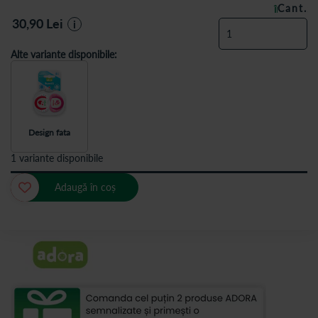
Cant.
ÎN STOC
30,90
Lei
i
Alte variante disponibile:
Design fata
1 variante disponibile
Adaugă în coș