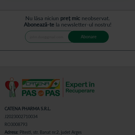
Nu lăsa niciun
preț mic
neobservat.
Abonează-te
la newsletter-ul nostru!
Abonare
CATENA PHARMA S.R.L.
J2023002710034
RO3008793
Adresa:
Pitesti, str. Banat nr.2, judet Arges