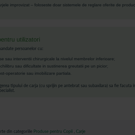
rjele improvizat – foloseste doar sistemele de reglare oferite de produc
ntru utilizatori
mandate persoanelor cu:
se sau interventii chirurgicale la nivelul membrelor inferioare;
ilibru sau dificultate in sustinerea greutatii pe un picior;
t-operatorie sau imobilizare partiala.
erea tipului de carja (cu sprijin pe antebrat sau subaxilara) sa fie facuta 
cialist.
rte din categoriile
Produse pentru Copii
,
Carje