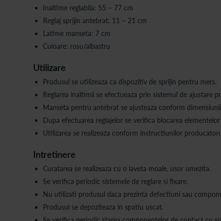
Inaltime reglabila: 55 – 77 cm
Reglaj sprijin antebrat: 11 – 21 cm
Latime manseta: 7 cm
Culoare: rosu/albastru
Utilizare
Produsul se utilizeaza ca dispozitiv de sprijin pentru mers.
Reglarea inaltimii se efectueaza prin sistemul de ajustare p
Manseta pentru antebrat se ajusteaza conform dimensiunii u
Dupa efectuarea reglajelor se verifica blocarea elementelor 
Utilizarea se realizeaza conform instructiunilor producatoru
Intretinere
Curatarea se realizeaza cu o laveta moale, usor umezita.
Se verifica periodic sistemele de reglare si fixare.
Nu utilizati produsul daca prezinta defectiuni sau compone
Produsul se depoziteaza in spatiu uscat.
Se verifica periodic starea componentelor de contact cu sol