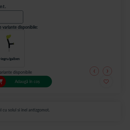
nt.
e variante disponibile:
Negru/galben
ariante disponibile
Adaugă în coș
 cu solul si inel antizgomot.