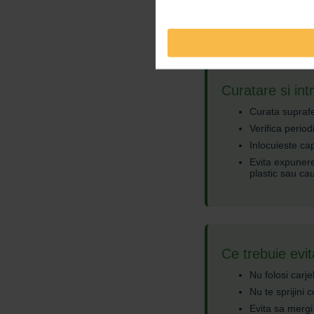
Astfel, carjele preiau
Curatare si int
Curata suprafe
Verifica period
Inlocuieste ca
Evita expunere
plastic sau ca
Ce trebuie evita
Nu folosi carje
Nu te sprijini 
Evita sa mergi