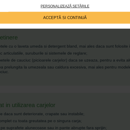
PERSONALIZEAZĂ SETĂRILE
 o parte din greutate si reduc presiunea asupra zonei ranite sau operate.
ACCEPTĂ SI CONTINUĂ
retinere
tele cu o laveta umeda si detergent bland, mai ales daca sunt folosite i
ic articulatiile, suruburile si sistemele de reglare;
petele de cauciuc (picioarele carjelor) daca se uzeaza, pentru a evita a
a prelungita la umezeala sau caldura excesiva, mai ales pentru model
uciuc.
t in utilizarea carjelor
le daca sunt deteriorate, crapate sau instabile;
complet cu toata greutatea pe o singura carja;
 pe suprafete alunecoase sau in pante abrupte fara sprijin;