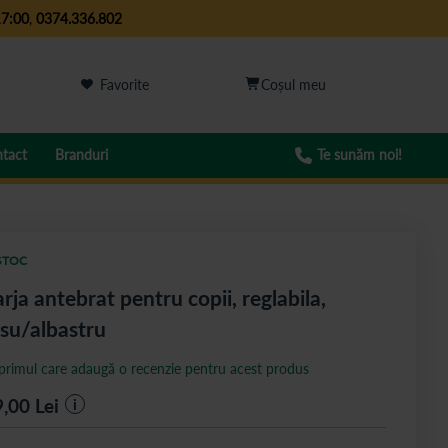
17:00
,
0374.336.802
Favorite
tact
Branduri
Te sunăm noi!
STOC
rja antebrat pentru copii, reglabila,
su/albastru
 primul care adaugă o recenzie pentru acest produs
9,00
Lei
i