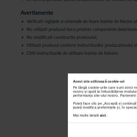
Avertismente
Verificati reglajele si sistemele de fixare inainte de fiecare ut
Nu utilizati produsul daca prezinta componente deteriorate
Nu modificati constructia produsului.
Utilizati produsul conform instructiunilor producatorului s
Cititi instructiunile de utilizare inainte de folosire.
Acest site utilizează cookie-uri
Pentru o utilizare sigura 
Pe lângă cookie-urile care sunt strict 
medicului sau kinetoterapeu
nostru și ajută la îmbunătățirea modului
Sprijinul se face pe maini
performanța site-ului nostru. Partenerii
regula generala:
Puteți face clic pe „Acceptă si continuă”
puteți modifica preferințele și, în spec
Mai multe detalii
aici
.
Regula general
Carjele se mis
Apoi urmeaza p