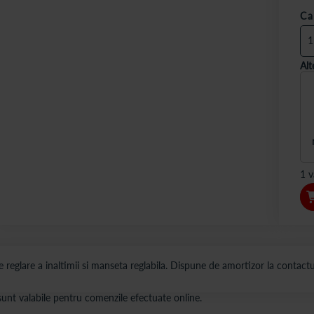
Ca
Alt
1 v
 reglare a inaltimii si manseta reglabila. Dispune de amortizor la contactul
s sunt valabile pentru comenzile efectuate online.