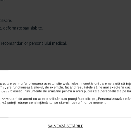
ilizare.
, deformate sau slabite.
i recomandarilor personalului medical.
Cum se folosesc corect carjele?
si eficienta, este important sa ajustezi carjele in functie de inaltimea ta si
necesare pentru funcționarea acestui site web, folosim cookie-uri care ne ajută să î
tului. Carjele trebuie sa iti permita sa stai drept, cu umerii relaxati, iar 
 în care funcționează site-ul, de exemplu, făcând rezultatele să fie mai exacte în caz
, nu pe subsuori (in cazul carjelor subaxilare), pentru a evita compresia ne
 noștri folosesc instrumente de urmărire pentru a oferi publicitate personalizată pe ba
 pentru a fi de acord cu aceste utilizări sau puteți face clic pe „Personalizează setăr
ial, vă puteți retrage consimțământul pe site-ul nostru în orice moment.
a de mers cu carjele
ca impreuna cu piciorul afectat;
SALVEAZĂ SETĂRILE
asul cu piciorul sanatos.