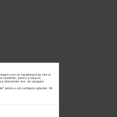
 sa respecti recomandarile
nțelegem cum se navighează pe site-ul
coatele usor flexate.
ul căutărilor, pentru a măsura
rvilor. In mers, urmeaza
za obiceiurilor dvs. de navigare.
ile” pentru a vă configura opțiunile. Vă