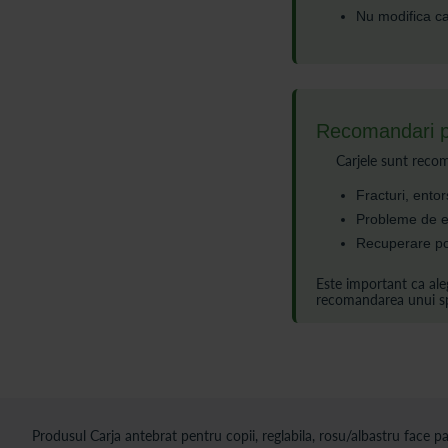
Nu modifica ca
Recomandari pe
Carjele sunt reco
Fracturi, entor
Probleme de ech
Recuperare pos
Este important ca aleg
recomandarea unui spe
Produsul Carja antebrat pentru copii, reglabila, rosu/albastru face pa