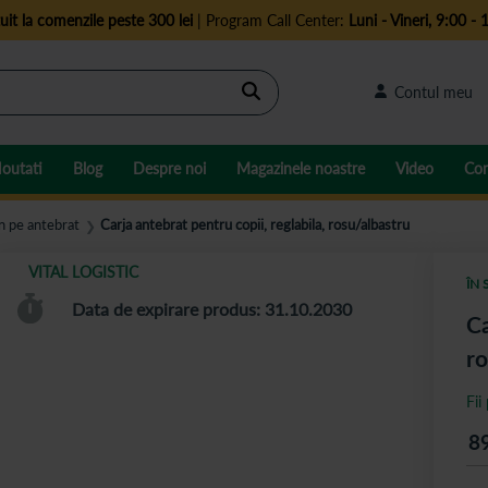
uit la comenzile peste 300 lei
| Program Call Center:
Luni - Vineri, 9:00 - 
Cautare
Contul meu
outati
Blog
Despre noi
Magazinele noastre
Video
Con
in pe antebrat
Carja antebrat pentru copii, reglabila, rosu/albastru
❯
VITAL LOGISTIC
ÎN 
Data de expirare produs: 31.10.2030
Ca
ro
Fii
8