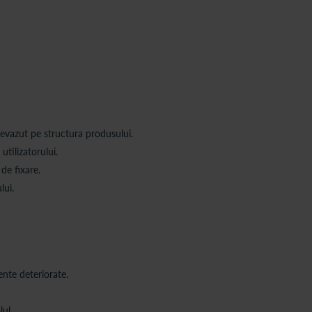
revazut pe structura produsului.
tilizatorului.
de fixare.
lui.
nte deteriorate.
ul.