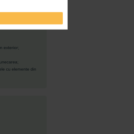
n exterior;
lunecarea;
ele cu elemente din