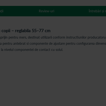
ții
Review-uri
Întrebări și
u copii – reglabila 55–77 cm
sprijin pentru mers, destinat utilizarii conform instructiunilor producator
ta pentru antebrat si componente de ajustare pentru configurarea dimensiun
 la nivelul componentei de contact cu solul.