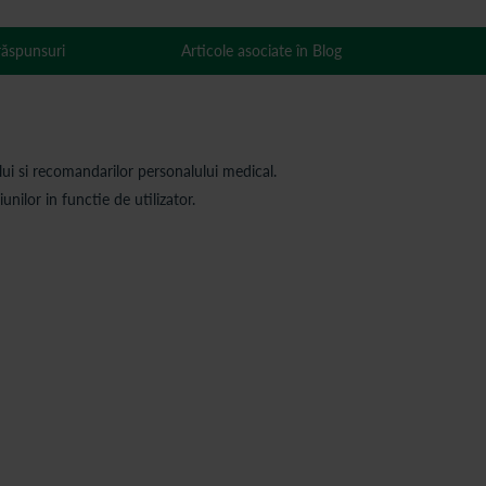
 răspunsuri
Articole asociate în Blog
ului si recomandarilor personalului medical.
ilor in functie de utilizator.