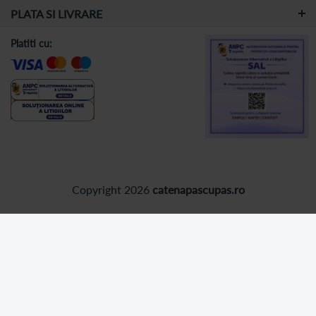
PLATA SI LIVRARE
Platiti cu:
Copyright 2026
catenapascupas.ro