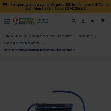
Transport gratuit la comenzile peste 300 lei
| Program Call Center:
Luni - Vineri, 9:00 - 17:00
,
0374.336.802
Cautare
Catena Pas cu Pas
Aparate medicale si de masurat
Tensiometre
❯
❯
❯
Manseta pentru tensiometru
❯
HartMann Veroval manseta tensiometru duo control M