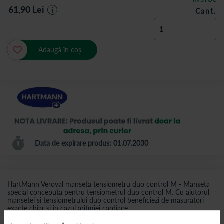
61,90
Lei
i
Cant.
Adaugă în coș
Data de expirare produs: 01.07.2030
HartMann Veroval manseta tensiometru duo control M - Manseta
special conceputa pentru tensiometrul duo control M. Cu ajutorul
mansetei si tensiometrului duo control beneficiezi de masuratori
exacte chiar si in cazul aritmiei cardiace.