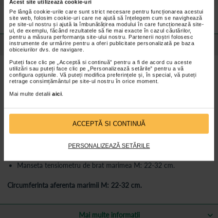
Preturile si promotiile afisate pe site in dreptul fiecarui produs sunt
Acest site utilizează cookie-uri
valabile pentru comenzile efectuate online.
Pe lângă cookie-urile care sunt strict necesare pentru funcționarea acestui
site web, folosim cookie-uri care ne ajută să înțelegem cum se navighează
pe site-ul nostru și ajută la îmbunătățirea modului în care funcționează site-
ul, de exemplu, făcând rezultatele să fie mai exacte în cazul căutărilor,
pentru a măsura performanța site-ului nostru. Partenerii noștri folosesc
instrumente de urmărire pentru a oferi publicitate personalizată pe baza
Detalii despre produs
obiceiurilor dvs. de navigare.
Puteți face clic pe „Acceptă si continuă” pentru a fi de acord cu aceste
Cu ajutorul mansetei si tensiometrului duo control beneficiati de o
utilizări sau puteți face clic pe „Personalizează setările” pentru a vă
masurare exacta și sigura a tensiunii arteriale, chiar si in cazul
configura opțiunile. Vă puteți modifica preferințele și, în special, vă puteți
aritmiei cardiace. Este usor de aplicat si nu irita pielea.
retrage consimțământul pe site-ul nostru în orice moment.
Beneficii Manseta special conceputa pentru
Mai multe detalii
aici
.
tensiometrul duo control:
Faciliteaza masurarea corecta cu ajutorul indicatorului pentru
ACCEPTĂ SI CONTINUĂ
pozitionarea corecta a mansetei si indicatorului de repaus;
Usor de aplicat, si nu irita pielea;
PERSONALIZEAZĂ SETĂRILE
Masuratori exacte;
Manseta tensiometru de brat marimea M: 22-32 cm.
Circumferinta aferenta marimii M: 22-32 cm.
Mai multe informații