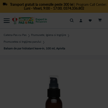
Transport gratuit la comenzile peste 300 lei
| Program Call Center:
Luni - Vineri, 9:00 - 17:00
,
0374.336.802
Cautare
Catena Pas cu Pas
Frumusete, Igiena si Ingrijire
❯
❯
Frumusetea si Ingijirea parului
❯
Balsam de par hidratant leave-in, 100 ml, Apivita