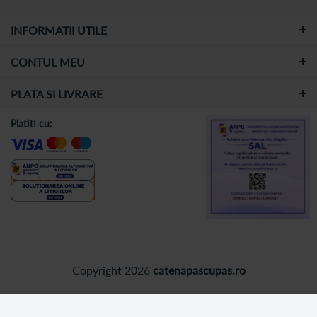
INFORMATII UTILE
CONTUL MEU
PLATA SI LIVRARE
Platiti cu:
Copyright 2026
catenapascupas.ro