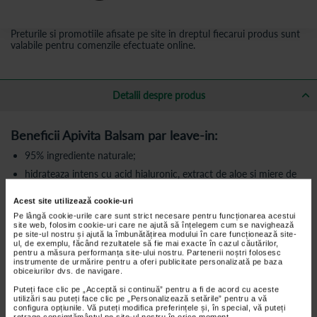
Preturile si promotiile afisate pe site in dreptul fiecarui produs sunt
valabile pentru comenzile efectuate online.
Detalii despre produs
Beneficii Apivita Balsam par leave-in:
95% ingrediente naturale;
hidrateaza intens cu acid hialuronic, extract de aloe si miere de
cimbru;
Acest site utilizează cookie-uri
previne ruperea si varfurile despicate si controleaza electrizarea
cu cheratina vegetala;
Pe lângă cookie-urile care sunt strict necesare pentru funcționarea acestui
site web, folosim cookie-uri care ne ajută să înțelegem cum se navighează
protejeaza de factorii de stres externi (poluarea aerului si styling),
pe site-ul nostru și ajută la îmbunătățirea modului în care funcționează site-
datorita complexului APISHIELD HS;
ul, de exemplu, făcând rezultatele să fie mai exacte în cazul căutărilor,
pentru a măsura performanța site-ului nostru. Partenerii noștri folosesc
descurca, in timp ce lasa parul extrem de moale si suplu cu ulei
instrumente de urmărire pentru a oferi publicitate personalizată pe baza
obiceiurilor dvs. de navigare.
de masline si abisinian
Puteți face clic pe „Acceptă si continuă” pentru a fi de acord cu aceste
apa din formula a fost inlocuita cu o infuzie de rozmarin organic
utilizări sau puteți face clic pe „Personalizează setările” pentru a vă
grecesc pentru pentru proprietatile sale tonice si anti-
configura opțiunile. Vă puteți modifica preferințele și, în special, vă puteți
imbatranire;
retrage consimțământul pe site-ul nostru în orice moment.