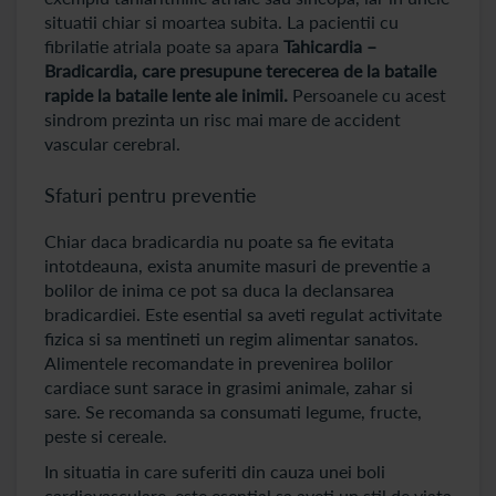
situatii chiar si moartea subita. La pacientii cu
fibrilatie atriala poate sa apara
Tahicardia –
Bradicardia, care presupune terecerea de la bataile
rapide la bataile lente ale inimii.
Persoanele cu acest
sindrom prezinta un risc mai mare de accident
vascular cerebral.
Sfaturi pentru preventie
Chiar daca bradicardia nu poate sa fie evitata
intotdeauna, exista anumite masuri de preventie a
bolilor de inima ce pot sa duca la declansarea
bradicardiei. Este esential sa aveti regulat activitate
fizica si sa mentineti un regim alimentar sanatos.
Alimentele recomandate in prevenirea bolilor
cardiace sunt sarace in grasimi animale, zahar si
sare. Se recomanda sa consumati legume, fructe,
peste si cereale.
In situatia in care suferiti din cauza unei boli
cardiovasculare, este esential sa aveti un stil de viata