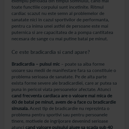
exemplu perioada din timpul somnului, cand mai
toate functiile corpului sunt incetinite. Ritmul
cardiac scazut nu este semn al problemelor de
sanatate nici in cazul sportivilor de performanta,
pentru ca inima unei astfel de persoane este mai
puternica si are capacitatea de a pompa cantitatea
necesara de sange cu mai putine batai pe minut.
Ce este bradicardia si cand apare?
Bradicardia – pulsul mic
– poate sa aiba forme
usoare sau medii de manifestare fara sa constituie o
problema serioasa de sanatate. Pe de alta parte
exista forme severe ale bradicardiei, care ar putea sa
puna in pericol viata persoanelor afectate. Atunci
cand frecventa cardiaca are o valoare mai mica de
60 de batai pe minut, avem de-a face cu bradicardie
sinusala.
Acest tip de bradicardie nu reprezinta o
problema pentru sportivi sau pentru persoanele
tinere, motivele de ingrijorare devenind serioase
atunci
cand valoare pulsului ajuge sa scada sub 40