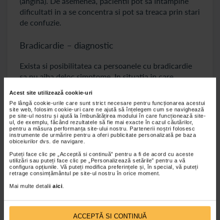
(angina). De asemenea, pacientii pot sa intampine
dificultati in a se concentra si pot sa treaca prin stari
de confuzie.
Bradicardie – diagnostic
Exista si posibilitatea ca persoanele cu bradicardie
sa nu aiba deloc simptome. In situatia in care
valoarea pulsului este una considerata normala dar
Acest site utilizează cookie-uri
apar simptome specifice bradicardiei, este foarte
Pe lângă cookie-urile care sunt strict necesare pentru funcționarea acestui
important ca pacientul sa fie cat mai curand
site web, folosim cookie-uri care ne ajută să înțelegem cum se navighează
pe site-ul nostru și ajută la îmbunătățirea modului în care funcționează site-
consultat de catre un medic cardiolog. Doar asa se
ul, de exemplu, făcând rezultatele să fie mai exacte în cazul căutărilor,
pentru a măsura performanța site-ului nostru. Partenerii noștri folosesc
poate determina cu exactitate daca sufera sau nu de
instrumente de urmărire pentru a oferi publicitate personalizată pe baza
o afectiune cardiaca.
obiceiurilor dvs. de navigare.
Puteți face clic pe „Acceptă si continuă” pentru a fi de acord cu aceste
Diagnosticarea bradicardiei se poate realiza clinic,
utilizări sau puteți face clic pe „Personalizează setările” pentru a vă
printr-un control de rutina, masurand pulsul si
configura opțiunile. Vă puteți modifica preferințele și, în special, vă puteți
retrage consimțământul pe site-ul nostru în orice moment.
frecventa cardiaca. Exista mai multe investigatii care
Mai multe detalii
aici
.
pot fi de ajutor in a stabili diagnosticul de puls mic,
printre care ecografia cardiaca, EKG, analize ale
sangelui sau teste de efort.
ACCEPTĂ SI CONTINUĂ