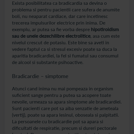
Exista posibilitatea ca bradicardia sa devina o
problema si pentru pacientii care sufera de anumite
boli, nu neaparat cardiace, dar care incetinesc
trecerea impulsurilor electrice prin inima. De
exemplu, ar putea sa fie vorba despre
hipotiroidism
sau de unele dezechilibre electrolitice
, asa cum este
nivelul crescut de potasiu. Este bine sa aveti in
vedere faptul ca si stresul excesiv poate sa duca la
aparitia bradicardiei, la fel si fumatul sau consumul
de alcool si substante psihoactive.
Bradicardie – simptome
Atunci cand inima nu mai pompeaza in organism
suficient sange pentru a putea sa acopere toate
nevoile, urmeaza sa apara simptome ale bradicardiei.
Sunt pacienti care pot sa aiba senzatie de ameteala
(vertij), poate sa apara lesinul, oboseala si palpitatii.
La persoanele cu bradicardie pot sa apara si
dificultati de respiratie, precum si dureri pectorale