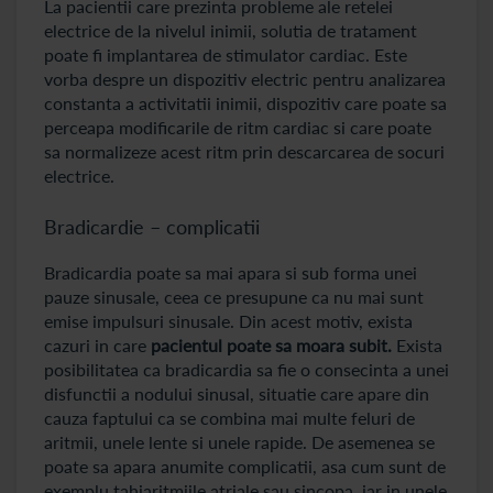
La pacientii care prezinta probleme ale retelei
electrice de la nivelul inimii, solutia de tratament
poate fi implantarea de stimulator cardiac. Este
vorba despre un dispozitiv electric pentru analizarea
constanta a activitatii inimii, dispozitiv care poate sa
perceapa modificarile de ritm cardiac si care poate
sa normalizeze acest ritm prin descarcarea de socuri
electrice.
Bradicardie – complicatii
Bradicardia poate sa mai apara si sub forma unei
pauze sinusale, ceea ce presupune ca nu mai sunt
emise impulsuri sinusale. Din acest motiv, exista
cazuri in care
pacientul poate sa moara subit.
Exista
posibilitatea ca bradicardia sa fie o consecinta a unei
disfunctii a nodului sinusal, situatie care apare din
cauza faptului ca se combina mai multe feluri de
aritmii, unele lente si unele rapide. De asemenea se
poate sa apara anumite complicatii, asa cum sunt de
exemplu tahiaritmiile atriale sau sincopa, iar in unele