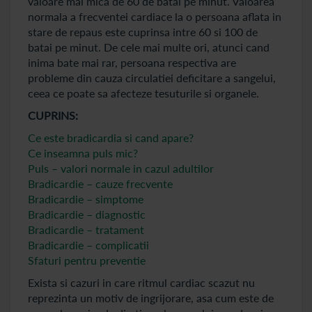
valoare mai mica de 60 de batai pe minut. Valoarea
normala a frecventei cardiace la o persoana aflata in
stare de repaus este cuprinsa intre 60 si 100 de
batai pe minut. De cele mai multe ori, atunci cand
inima bate mai rar, persoana respectiva are
probleme din cauza circulatiei deficitare a sangelui,
ceea ce poate sa afecteze tesuturile si organele.
CUPRINS:
Ce este bradicardia si cand apare?
Ce inseamna puls mic?
Puls – valori normale in cazul adultilor
Bradicardie – cauze frecvente
Bradicardie – simptome
Bradicardie – diagnostic
Bradicardie – tratament
Bradicardie – complicatii
Sfaturi pentru preventie
Exista si cazuri in care ritmul cardiac scazut nu
reprezinta un motiv de ingrijorare, asa cum este de