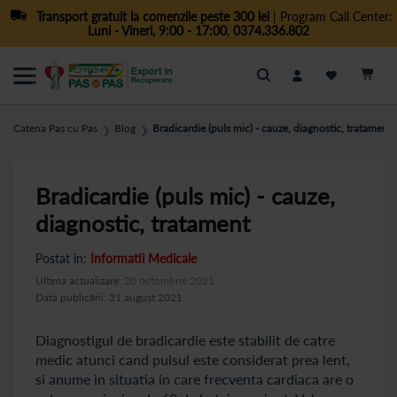
Transport gratuit la comenzile peste 300 lei
| Program Call Center:
Luni - Vineri, 9:00 - 17:00
,
0374.336.802
Cautare
Catena Pas cu Pas
Blog
Bradicardie (puls mic) - cauze, diagnostic, tratament
❯
❯
Bradicardie (puls mic) - cauze,
diagnostic, tratament
Postat in:
Informatii Medicale
Ultima actualizare:
20 octombrie 2021
Data publicării: 31 august 2021
Diagnostigul de bradicardie este stabilit de catre
medic atunci cand pulsul este considerat prea lent,
si anume in situatia in care frecventa cardiaca are o