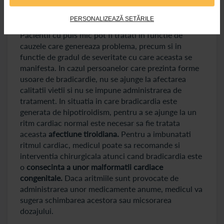
Bradicardie – tratament
PERSONALIZEAZĂ SETĂRILE
Pacientii cu puls mic pot fi tratati in functie de
cauzele care genereaza problema, precum si in
functie de gradul de severitate cu care aceasta se
manifesta. In cazul persoanelor care prezinta forme
usoare de bradicardie, nu se ajunge la afectarea
calitatii vietii si nu se impune administrarea de
tratament. In situatia in care bradicardia este
generata de hipotiroidism, pentru a se ajunge la un
ritm cardiac normal este necesar sa fie tratata
aceasta
afectiune tiroidiana.
Pentru a imbunatati
ritmul cardiac, medicul poate sa recomande si
interventia chirurgicala atunci cand bradicardia este
o
consecinta a unor malformatii cardiace
congenitale.
Daca aritmiile sunt provocate de
administrarea unor medicamente anume, medicul va
sugera schimbarea acestora sau micsorarea
dozajului.