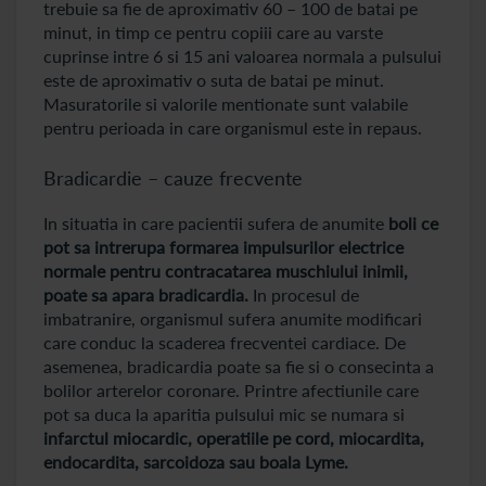
trebuie sa fie de aproximativ 60 – 100 de batai pe
minut, in timp ce pentru copiii care au varste
cuprinse intre 6 si 15 ani valoarea normala a pulsului
este de aproximativ o suta de batai pe minut.
Masuratorile si valorile mentionate sunt valabile
pentru perioada in care organismul este in repaus.
Bradicardie – cauze frecvente
In situatia in care pacientii sufera de anumite
boli ce
pot sa intrerupa formarea impulsurilor electrice
normale pentru contracatarea muschiului inimii,
poate sa apara bradicardia.
In procesul de
imbatranire, organismul sufera anumite modificari
care conduc la scaderea frecventei cardiace. De
asemenea, bradicardia poate sa fie si o consecinta a
bolilor arterelor coronare. Printre afectiunile care
pot sa duca la aparitia pulsului mic se numara si
infarctul miocardic, operatiile pe cord, miocardita,
endocardita, sarcoidoza sau boala Lyme.