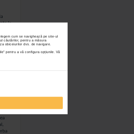
la
nta la
i.
ecarii
nțelegem cum se navighează pe site-ul
ul căutărilor, pentru a măsura
e
za obiceiurilor dvs. de navigare.
ile” pentru a vă configura opțiunile. Vă
re,
unea
rea
l,
erba