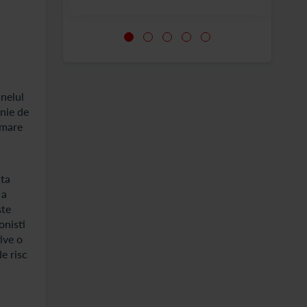
inelul
rnie de
 mare
lta
 a
ste
onisti
ive o
e risc