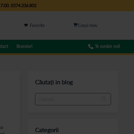
17:00
,
0374.336.802
Favorite
tact
Branduri
Te sunăm noi!
Căutați in blog
ea
Categorii
lul