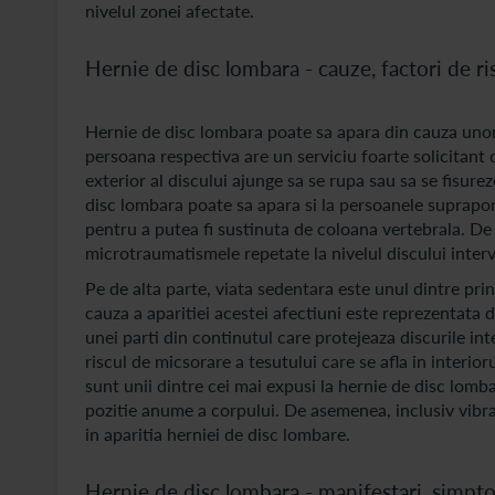
nivelul zonei afectate.
Hernie de disc lombara - cauze, factori de ri
Hernie de disc lombara poate sa apara din cauza unor 
persoana respectiva are un serviciu foarte solicitant d
exterior al discului ajunge sa se rupa sau sa se fisure
disc lombara poate sa apara si la persoanele suprapo
pentru a putea fi sustinuta de coloana vertebrala. De 
microtraumatismele repetate la nivelul discului interv
Pe de alta parte, viata sedentara este unul dintre prin
cauza a aparitiei acestei afectiuni este reprezentata 
unei parti din continutul care protejeaza discurile int
riscul de micsorare a tesutului care se afla in interior
sunt unii dintre cei mai expusi la hernie de disc lom
pozitie anume a corpului. De asemenea, inclusiv vibra
in aparitia herniei de disc lombare.
Hernie de disc lombara - manifestari, simp