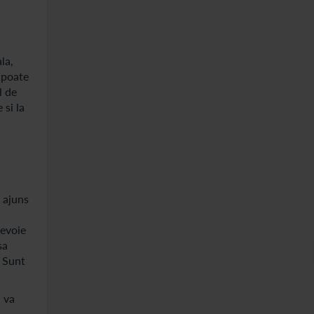
la,
 poate
l de
 si la
a ajuns
nevoie
sa
. Sunt
 va