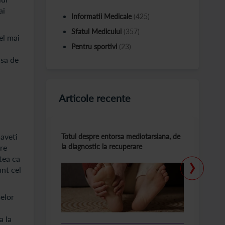
ai
Informatii Medicale
(425)
Sfatul Medicului
(357)
el mai
Pentru sportivi
(23)
nsa de
Articole recente
 aveti
Totul despre entorsa mediotarsiana, de
C
la diagnostic la recuperare
m
are
›
tea ca
unt cel
selor
a la