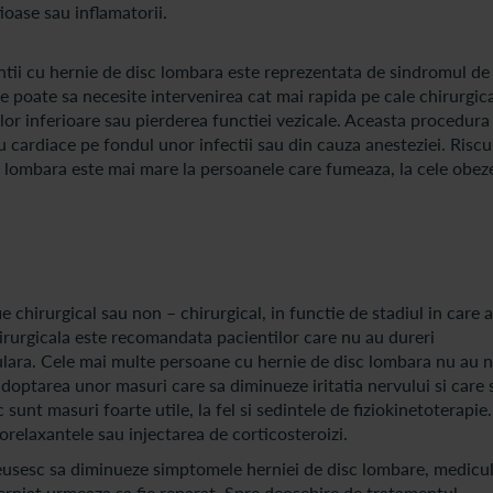
ioase sau inflamatorii.
entii cu hernie de disc lombara este reprezentata de sindromul de
 poate sa necesite intervenirea cat mai rapida pe cale chirurgica
elor inferioare sau pierderea functiei vezicale. Aceasta procedura
au cardiace pe fondul unor infectii sau din cauza anesteziei. Riscu
c lombara este mai mare la persoanele care fumeaza, la cele obeze
 chirurgical sau non – chirurgical, in functie de stadiul in care 
hirurgicala este recomandata pacientilor care nu au dureri
culara. Cele mai multe persoane cu hernie de disc lombara nu au 
adoptarea unor masuri care sa diminueze iritatia nervului si care 
c sunt masuri foarte utile, la fel si sedintele de fiziokinetoterapie
orelaxantele sau injectarea de corticosteroizi.
reusesc sa diminueze simptomele herniei de disc lombare, medicul
erniat urmeaza sa fie reparat. Spre deosebire de tratamentul