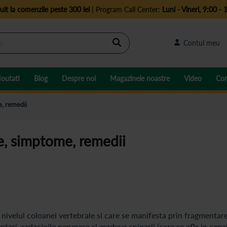
uit la comenzile peste 300 lei
| Program Call Center:
Luni - Vineri, 9:00 - 
Cautare
Contul meu
outati
Blog
Despre noi
Magazinele noastre
Video
Con
e, remedii
e, simptome, remedii
 nivelul coloanei vertebrale si care se manifesta prin fragmentar
ntari, radacinile nervoase si maduva spinarii (care se afla in cana