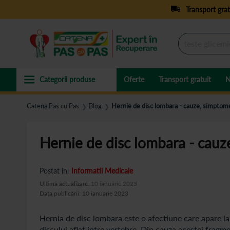
Transport grat
Oferte
Transport gratuit
N
Catena Pas cu Pas
Blog
Hernie de disc lombara - cauze, simptom
❯
❯
Hernie de disc lombara - cauz
Postat in:
Informatii Medicale
Ultima actualizare:
10 ianuarie 2023
Data publicării: 10 ianuarie 2023
Hernia de disc lombara este o afectiune care apare la
discului aflat intre vertebre. Din cauza acestei fragme