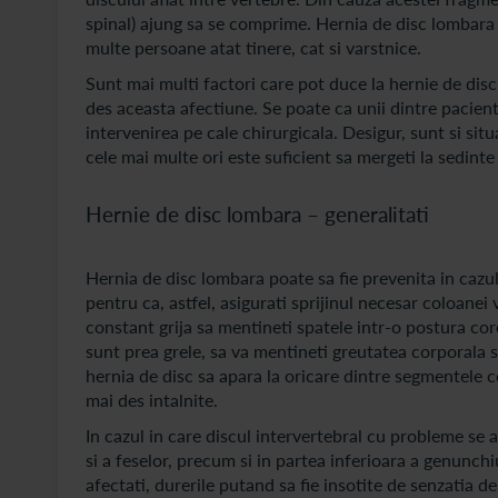
spinal) ajung sa se comprime. Hernia de disc lombara
multe persoane atat tinere, cat si varstnice.
Sunt mai multi factori care pot duce la hernie de disc
des aceasta afectiune. Se poate ca unii dintre pacie
intervenirea pe cale chirurgicala. Desigur, sunt si sit
cele mai multe ori este suficient sa mergeti la sedinte 
Hernie de disc lombara – generalitati
Hernia de disc lombara poate sa fie prevenita in cazul 
pentru ca, astfel, asigurati sprijinul necesar coloanei 
constant grija sa mentineti spatele intr-o postura cor
sunt prea grele, sa va mentineti greutatea corporala s
hernia de disc sa apara la oricare dintre segmentele c
mai des intalnite.
In cazul in care discul intervertebral cu probleme se 
si a feselor, precum si in partea inferioara a genunchiu
afectati, durerile putand sa fie insotite de senzatia d