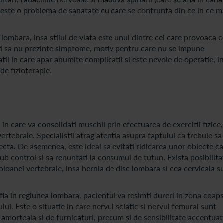
 este o problema de sanatate cu care se confrunta din ce in ce m
 lombara, insa stilul de viata este unul dintre cei care provoaca c
nti sa nu prezinte simptome, motiv pentru care nu se impune
uatii in care apar anumite complicatii si este nevoie de operatie, i
de fizioterapie.
in care va consolidati muschii prin efectuarea de exercitii fizice,
vertebrale. Specialistii atrag atentia asupra faptului ca trebuie sa
ecta. De asemenea, este ideal sa evitati ridicarea unor obiecte c
ub control si sa renuntati la consumul de tutun. Exista posibilita
oloanei vertebrale, insa hernia de disc lombara si cea cervicala s
afla in regiunea lombara, pacientul va resimti dureri in zona coap
lui. Este o situatie in care nervul sciatic si nervul femural sunt
e amorteala si de furnicaturi, precum si de sensibilitate accentuat