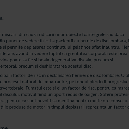
sc
miscari, din cauza ridicarii unor obiecte foarte grele sau daca
in punct de vedere fizic. La pacientii cu hernie de disc lombara, 
ze si permite deplasarea continutului gelatinos aflat inauntru. He
nderale, avand in vedere faptul ca greutatea corporala este prea
vina poate sa fie si boala degenerativa discala, precum si
ertebral, precum si deshidratarea acestui disc.
cipalii factori de risc in declansarea herniei de disc lombare. O a
de procesul natural de imbatranire, pe fondul pierderii progresive
ervertebrale. Fumatul este si el un factor de risc, pentru ca mare
ul discului, motivul fiind un aport redus de oxigen. Soferii profesi
bara, pentru ca sunt nevoiti sa mentina pentru multe ore consecut
tiile produse de motor in timpul deplasarii reprezinta un factor d
tome