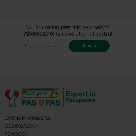
Nu lăsa niciun
preț mic
neobservat.
Abonează-te
la newsletter-ul nostru!
Abonare
CATENA PHARMA S.R.L.
J2023002710034
RO3008793