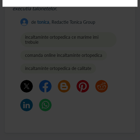
Procedura de amprentare implica scanarea talpii si
executia talonetelor.
de
tonica
, Redactie Tonica Group
incaltaminte ortopedica ce marime imi
trebuie
comanda online incaltaminte ortopedica
incaltaminte ortopedica de calitate