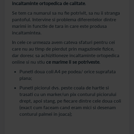
incaltaminte ortopedica de calitate
.
Se tem ca numarul sa nu fie potrivit, sa nu ii stranga
pantoful. Intervine si problema diferentelor dintre
marimi in functie de tara in care este produsa
incaltamintea.
In cele ce urmeaza avem cateva sfaturi pentru cei
care nu au timp de pierdut prin magazinele fizice,
dar doresc sa achizitioneze incaltaminte ortopedica
online si nu stiu
ce marime li se potriveste
.
Puneti doua coli A4 pe podea/ orice suprafata
plana;
Puneti piciorul dvs. peste coala de hartie si
trasati cu un marker/un pix conturul piciorului
drept, apoi stang, pe fiecare dintre cele doua coli
(exact cum faceam cand eram mici si desenam
conturul palmei in joaca);