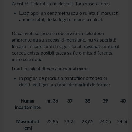
Atentie! Piciorul sa fie descult, fara sosete, dres.
Luati apoi un centimetru sau o ruleta si masurati
ambele talpi, de la degetul mare la calcai.
Daca aveti surpriza sa observati ca cele doua
amprente nu au aceeasi dimensiune, nu va speriati!
In cazul in care sunteti siguri ca ati desenat conturul
corect, exista posibilitatea sa fie o mica diferenta
intre cele doua.
Luati in calcul dimensiunea mai mare.
In pagina de produs a pantofilor ortopedici
doriti, veti gasi un tabel de marimi de forma:
Numar
nr. 36
37
38
39
40
incaltaminte
Masuratori
22,85
23,25
23,65
24,05
24,50
(cm)