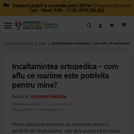
Transport gratuit la comenzile peste 300 lei
| Program Call Center:
Luni - Vineri, 9:00 - 17:00
,
0374.336.802
Cautare
Catena Pas cu Pas
Blog
Incaltamintea ortopedica - cum aflu ce marime este p
❯
❯
Incaltamintea ortopedica - cum
aflu ce marime este potrivita
pentru mine?
Postat in:
Informatii Medicale
Ultima actualizare:
21 octombrie 2021
Data publicării: 7 noiembrie 2019
Multe persoane se feresc sa comande online o
pereche de incaltaminte, mai ales atunci cand cauta