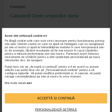
Exemplu:
Calzamedi Ghete ortopedice dama
Acest site utilizează cookie-uri
Pe lângă cookie-urile care sunt strict necesare pentru funcționarea acestui
site web, folosim cookie-uri care ne ajută să înțelegem cum se navighează
pe site-ul nostru și ajută la îmbunătățirea modului în care funcționează site-
SOLICITA O PROGRAMARE PENTRU
ul, de exemplu, făcând rezultatele să fie mai exacte în cazul căutărilor,
pentru a măsura performanța site-ului nostru. Partenerii noștri folosesc
SCANAREA TALPII
instrumente de urmărire pentru a oferi publicitate personalizată pe baza
obiceiurilor dvs. de navigare.
[contact-form-7 id="183855" title="Programare
Puteți face clic pe „Acceptă si continuă” pentru a fi de acord cu aceste
utilizări sau puteți face clic pe „Personalizează setările” pentru a vă
amprentare plantara"]
configura opțiunile. Vă puteți modifica preferințele și, în special, vă puteți
retrage consimțământul pe site-ul nostru în orice moment.
* Rezultatele scanarii nu se trimit clientilor/
Mai multe detalii
aici
.
pacientilor, se utilizeaza de catre tehnicianul
ortoped pentru confectionarea talonetelor.
In locatiile Catena Pas cu Pas personalul nu este
ACCEPTĂ SI CONTINUĂ
abilitat sa puna diagnostic. Medicul specialist are
dreptul legal de a pune diagnostice.
PERSONALIZEAZĂ SETĂRILE