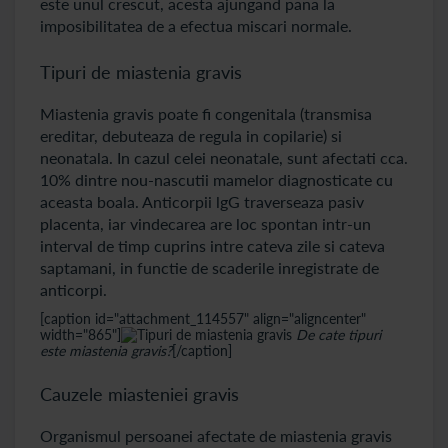
este unul crescut, acesta ajungand pana la
imposibilitatea de a efectua miscari normale.
Tipuri de miastenia gravis
Miastenia gravis poate fi congenitala (transmisa
ereditar, debuteaza de regula in copilarie) si
neonatala. In cazul celei neonatale, sunt afectati cca.
10% dintre nou-nascutii mamelor diagnosticate cu
aceasta boala. Anticorpii lgG traverseaza pasiv
placenta, iar vindecarea are loc spontan intr-un
interval de timp cuprins intre cateva zile si cateva
saptamani, in functie de scaderile inregistrate de
anticorpi.
[caption id="attachment_114557" align="aligncenter"
width="865"]
De cate tipuri
este miastenia gravis?
[/caption]
Cauzele miasteniei gravis
Organismul persoanei afectate de miastenia gravis