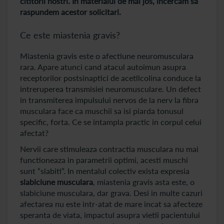
cititorii nostri. In materialul de mai jos, incercam sa
raspundem acestor solicitari.
Ce este miastenia gravis?
Miastenia gravis este o afectiune neuromusculara
rara. Apare atunci cand atacul autoimun asupra
receptorilor postsinaptici de acetilcolina conduce la
intreruperea transmisiei neuromusculare. Un defect
in transmiterea impulsului nervos de la nerv la fibra
musculara face ca muschii sa isi piarda tonusul
specific, forta. Ce se intampla practic in corpul celui
afectat?
Nervii care stimuleaza contractia musculara nu mai
functioneaza in parametrii optimi, acesti muschi
sunt “slabiti”. In mentalul colectiv exista expresia
slabiciune musculara
, miastenia gravis asta este, o
slabiciune musculara, dar grava. Desi in multe cazuri
afectarea nu este intr-atat de mare incat sa afecteze
speranta de viata, impactul asupra vietii pacientului