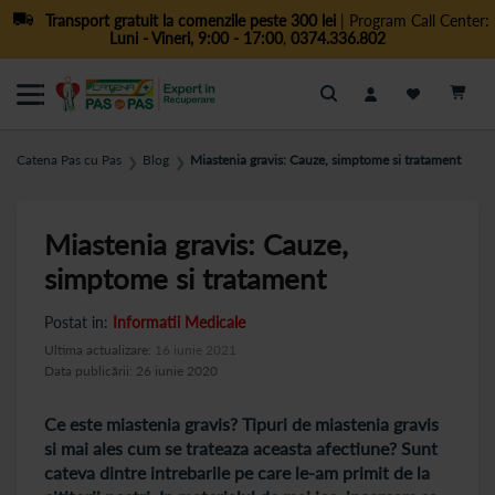
Transport gratuit la comenzile peste 300 lei
| Program Call Center:
Luni - Vineri, 9:00 - 17:00
,
0374.336.802
Cautare
Catena Pas cu Pas
Blog
Miastenia gravis: Cauze, simptome si tratament
❯
❯
Miastenia gravis: Cauze,
simptome si tratament
Postat in:
Informatii Medicale
Ultima actualizare:
16 iunie 2021
Data publicării: 26 iunie 2020
Ce este miastenia gravis? Tipuri de miastenia gravis
si mai ales cum se trateaza aceasta afectiune? Sunt
cateva dintre intrebarile pe care le-am primit de la