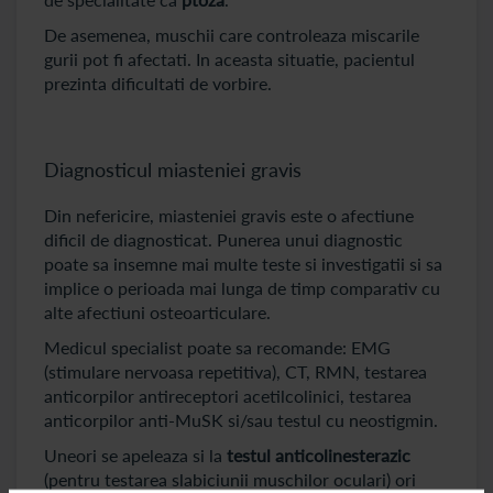
De asemenea, muschii care controleaza miscarile
gurii pot fi afectati. In aceasta situatie, pacientul
prezinta dificultati de vorbire.
Diagnosticul miasteniei gravis
Din nefericire, miasteniei gravis este o afectiune
dificil de diagnosticat. Punerea unui diagnostic
poate sa insemne mai multe teste si investigatii si sa
implice o perioada mai lunga de timp comparativ cu
alte afectiuni osteoarticulare.
Medicul specialist poate sa recomande: EMG
(stimulare nervoasa repetitiva), CT, RMN, testarea
anticorpilor antireceptori acetilcolinici, testarea
anticorpilor anti-MuSK si/sau testul cu neostigmin.
Uneori se apeleaza si la
testul anticolinesterazic
(pentru testarea slabiciunii muschilor oculari) ori