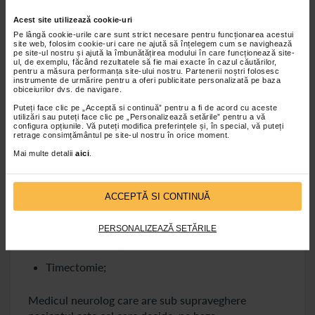
testul cu gheata
. La testul cu gheata, medicul pune o
Acest site utilizează cookie-uri
punga cu gheata pe pleoapa pacientului, iar dupa
Pe lângă cookie-urile care sunt strict necesare pentru funcționarea acestui
cca. doua minute, punga se indeparteaza, iar
site web, folosim cookie-uri care ne ajută să înțelegem cum se navighează
pleoapa este analizate pentru a verifica daca exista
pe site-ul nostru și ajută la îmbunătățirea modului în care funcționează site-
ul, de exemplu, făcând rezultatele să fie mai exacte în cazul căutărilor,
semne de ameliorare. O astfel de imbunatatire
pentru a măsura performanța site-ului nostru. Partenerii noștri folosesc
instrumente de urmărire pentru a oferi publicitate personalizată pe baza
temporara a slabiciunii pleoapelor indica prezenta
obiceiurilor dvs. de navigare.
miasteniei gravis.
Puteți face clic pe „Acceptă si continuă” pentru a fi de acord cu aceste
utilizări sau puteți face clic pe „Personalizează setările” pentru a vă
configura opțiunile. Vă puteți modifica preferințele și, în special, vă puteți
Tratament pentru miastenia gravis
retrage consimțământul pe site-ul nostru în orice moment.
Mai multe detalii
aici
.
Tratamentul miasteniei gravis consta in
administrarea de:
ACCEPTĂ SI CONTINUĂ
Medicamente anticolinesterazice;
Imunosupresoare;
PERSONALIZEAZĂ SETĂRILE
Corticosteroizi;
Timectomie;
Medicul neurolog care are sub supraveghere