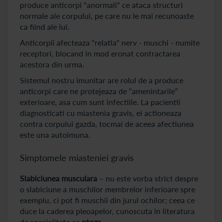
produce anticorpi "anormali" ce ataca structuri
normale ale corpului, pe care nu le mai recunoaste
ca fiind ale lui.
Anticorpii afecteaza "relatia" nerv - muschi - numite
receptori, blocand in mod eronat contractarea
acestora din urma.
Sistemul nostru imunitar are rolul de a produce
anticorpi care ne protejeaza de “amenintarile”
exterioare, asa cum sunt infectiile. La pacientii
diagnosticati cu miastenia gravis, ei actioneaza
contra corpului gazda, tocmai de aceea afectiunea
este una autoimuna.
Simptomele miasteniei gravis
Slabiciunea musculara
– nu este vorba strict despre
o slabiciune a muschilor membrelor inferioare spre
exemplu, ci pot fi muschii din jurul ochilor; ceea ce
duce la caderea pleoapelor, cunoscuta in literatura
de specialitate ca
ptoza
.