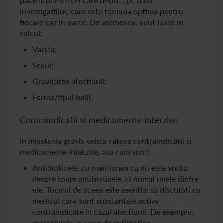
pacientul este cel care decide, pe baza
investigatiilor, care este formula optima pentru
fiecare caz in parte. De asemenea, sunt luate in
calcul:
Varsta;
Sexul;
Gravitatea afectiunii;
Forma/tipul bolii.
Contraindicatii si medicamente interzise
In miastenia gravis exista cateva contraindicatii si
medicamente interzise, asa cum sunt:
Antibioticele, cu mentiunea ca nu este vorba
despre toate antibioticele, ci numai unele dintre
ele. Tocmai de aceea este esential sa discutati cu
medicul care sunt substantele active
contraindicate in cazul afectiunii. De exemplu,
macrolidele, o clasa de antibiotice