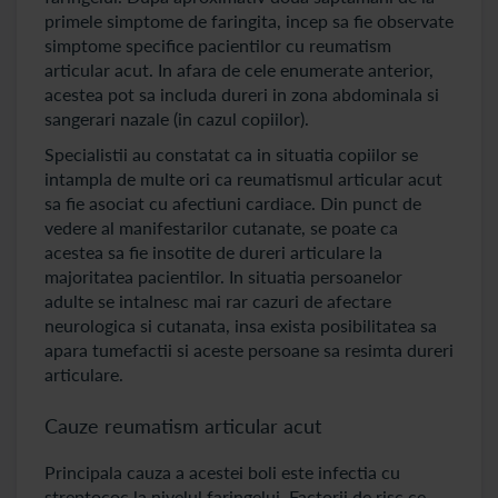
primele simptome de faringita, incep sa fie observate
simptome specifice pacientilor cu reumatism
articular acut. In afara de cele enumerate anterior,
acestea pot sa includa dureri in zona abdominala si
sangerari nazale (in cazul copiilor).
Specialistii au constatat ca in situatia copiilor se
intampla de multe ori ca reumatismul articular acut
sa fie asociat cu afectiuni cardiace. Din punct de
vedere al manifestarilor cutanate, se poate ca
acestea sa fie insotite de dureri articulare la
majoritatea pacientilor. In situatia persoanelor
adulte se intalnesc mai rar cazuri de afectare
neurologica si cutanata, insa exista posibilitatea sa
apara tumefactii si aceste persoane sa resimta dureri
articulare.
Cauze reumatism articular acut
Principala cauza a acestei boli este infectia cu
streptococ la nivelul faringelui. Factorii de risc ce