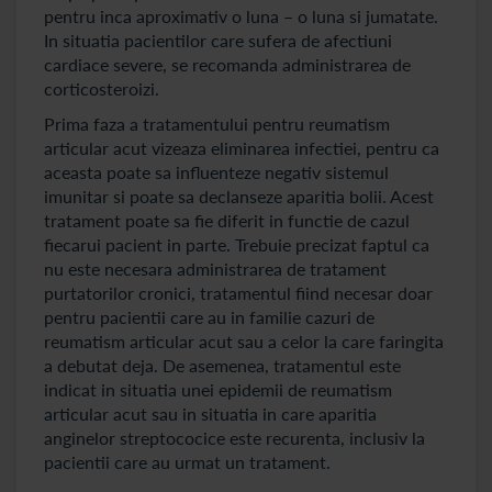
pentru inca aproximativ o luna – o luna si jumatate.
In situatia pacientilor care sufera de afectiuni
cardiace severe, se recomanda administrarea de
corticosteroizi.
Prima faza a tratamentului pentru reumatism
articular acut vizeaza eliminarea infectiei, pentru ca
aceasta poate sa influenteze negativ sistemul
imunitar si poate sa declanseze aparitia bolii. Acest
tratament poate sa fie diferit in functie de cazul
fiecarui pacient in parte. Trebuie precizat faptul ca
nu este necesara administrarea de tratament
purtatorilor cronici, tratamentul fiind necesar doar
pentru pacientii care au in familie cazuri de
reumatism articular acut sau a celor la care faringita
a debutat deja. De asemenea, tratamentul este
indicat in situatia unei epidemii de reumatism
articular acut sau in situatia in care aparitia
anginelor streptococice este recurenta, inclusiv la
pacientii care au urmat un tratament.