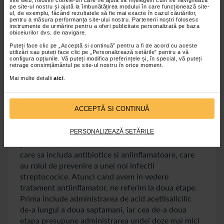
faringitei. Este important de mentionat faptul ca
pe site-ul nostru și ajută la îmbunătățirea modului în care funcționează site-
acest reumatism articular acut nu este o boala
ul, de exemplu, făcând rezultatele să fie mai exacte în cazul căutărilor,
pentru a măsura performanța site-ului nostru. Partenerii noștri folosesc
contagioasa, asa cum este cazul faringitei
instrumente de urmărire pentru a oferi publicitate personalizată pe baza
streptococice – care se poate transmite prin stranut,
obiceiurilor dvs. de navigare.
vorbit sau tuse. De asemenea, faringita
Puteți face clic pe „Acceptă si continuă” pentru a fi de acord cu aceste
utilizări sau puteți face clic pe „Personalizează setările” pentru a vă
streptococica se poate transmite si prin obiecte sau
configura opțiunile. Vă puteți modifica preferințele și, în special, vă puteți
alimente contaminate.
retrage consimțământul pe site-ul nostru în orice moment.
Mai multe detalii
aici
.
Tratament reumatism articular acut
ACCEPTĂ SI CONTINUĂ
In primul rand, in vederea vindecarii acestei boli,
este recomandat repausul si se impune respectarea
tratamentului medicamentos. Este esential ca
PERSONALIZEAZĂ SETĂRILE
pacientii sa evite efortul si sa urmeze un tratament
care sa includa antibiotice si aniinflamatoare, care
au rolul de prevenire a unei noi infectii
streptococice. Atunci cand avem in vedere
tratament antiinflamator, ne referim la doua etape.
Prima include administrarea de acid acetilsalicilic
de-a lungul a doua saptamani, iar cea de-a doua
etapa presupune administrarea undei doze mai mici