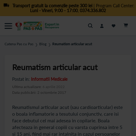
Transport gratuit la comenzile peste 300 lei
| Program Call Center:
Luni - Vineri, 9:00 - 17:00
,
0374.336.802
Cautare
Catena Pas cu Pas
Blog
Reumatism articular acut
❯
❯
Reumatism articular acut
Postat in:
Informatii Medicale
Ultima actualizare:
6 aprilie 2022
Data publicării: 2 octombrie 2017
Reumatismul articular acut (sau cardioarticular) este
o boala inflamatorie a tesutului conjunctiv, care isi
face debutul cel mai adesea in copilarie. Boala
afecteaza in general copiii cu varsta cuprinsa intre 5
si 15 ani, fiind mai rar intalnita in cazul persoanelor