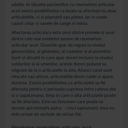
adulte. In situatia pacientilor cu reumatism articular
acut exista posibilitatea ca boala sa afecteze nu doar
articulatiile, ci si plamanii sau pielea, iar in unele
cazuri chiar si vasele de sange si inima.
Afectarea articulara este unul dintre primele si unul
dintre cele mai evidente semne de reumatism
articular acut. Durerile apar de regula la nivelul
genunchilor, al gleznelor, al coatelor si al pumnilor.
Sunt si situatii in care apar dureri inclusiv la nivelul
soldurilor si al umerilor, aceste dureri putand sa
migreze de la o articulatie la alta. Atunci cand sunt
miscate sau atinse, articulatiile devin calde si apare
durerea. Exista posibilitatea ca articulatia sa fie
afectata pentru o perioada cuprinsa intre cateva zile
si o sapatamana, timp in care o alta articulatie poate
sa fie afectata. Este un fenomen care poate sa
dureze aproximativ patru – cinci saptamani, insa nu
este urmat de sechele de niciun fel.
Simptome reumatism articular acut