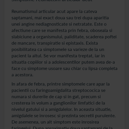
Reumatismul articular acut apare la cateva
saptamani, mai exact doua sau trei dupa aparitia
unei angine nediagnosticate si netratate. Este o
afectiune care se manifesta prin febra, oboseala si
slabiciune a organismului, paliditate, scaderea poftei
de mancare, transpiratie si epistaxis. Exista
posibilitatea ca simptomele sa varieze de la un
pacient la altul. Se vor manifesta treptat, iar in
situatia copiilor si a adolescentilor putem avea de-a
face cu simptome usoare sau chiar cu lipsa completa
a acestora.
In afara de febra, printre simptomele care apar la
pacientii cu faringoamigdalita streptococica se
numara si durerile de cap si in gat, precum si
cresterea in volum a ganglionilor limfatici de la
nivelul gatului si a amigdalelor. In aceasta situatie,
amigdalele se inrosesc si prezinta secretii purulente.
De asemenea, un alt simptom este inrosirea
faringelui. Dupa aproximativ doua saptamani de la