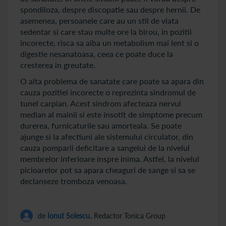
spondiloza, despre discopatie sau despre hernii. De
asemenea, persoanele care au un stil de viata
sedentar si care stau multe ore la birou, in pozitii
incorecte, risca sa aiba un metabolism mai lent si o
digestie nesanatoasa, ceea ce poate duce la
cresterea in greutate.
O alta problema de sanatate care poate sa apara din
cauza pozitiei incorecte o reprezinta sindromul de
tunel carpian. Acest sindrom afecteaza nervul
median al mainii si este insotit de simptome precum
durerea, furnicaturile sau amorteala. Se poate
ajunge si la afectiuni ale sistemului circulator, din
cauza pomparii deficitare a sangelui de la nivelul
membrelor inferioare inspre inima. Astfel, la nivelul
picioarelor pot sa apara cheaguri de sange si sa se
declanseze tromboza venoasa.
de
Ionut Solescu
, Redactor Tonica Group