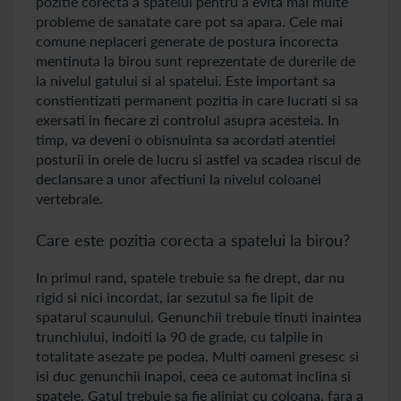
pozitie corecta a spatelui pentru a evita mai multe
probleme de sanatate care pot sa apara. Cele mai
comune neplaceri generate de postura incorecta
mentinuta la birou sunt reprezentate de durerile de
la nivelul gatului si al spatelui. Este important sa
constientizati permanent pozitia in care lucrati si sa
exersati in fiecare zi controlul asupra acesteia. In
timp, va deveni o obisnuinta sa acordati atentiei
posturii in orele de lucru si astfel va scadea riscul de
declansare a unor afectiuni la nivelul coloanei
vertebrale.
Care este pozitia corecta a spatelui la birou?
In primul rand, spatele trebuie sa fie drept, dar nu
rigid si nici incordat, iar sezutul sa fie lipit de
spatarul scaunului. Genunchii trebuie tinuti inaintea
trunchiului, indoiti la 90 de grade, cu talpile in
totalitate asezate pe podea. Multi oameni gresesc si
isi duc genunchii inapoi, ceea ce automat inclina si
spatele. Gatul trebuie sa fie aliniat cu coloana, fara a