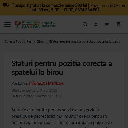
Transport gratuit la comenzile peste 300 lei
| Program Call Center:
Luni - Vineri, 9:00 - 17:00
,
0374.336.802
Cautare
Catena Pas cu Pas
Blog
Sfaturi pentru pozitia corecta a spatelui la birou
❯
❯
Sfaturi pentru pozitia corecta a
spatelui la birou
Postat in:
Informatii Medicale
Ultima actualizare:
5 mai 2022
Data publicării: 2 octombrie 2017
Sunt foarte multe persoane al caror serviciu
presupune petrecerea mai multor ore la birou in
fiecare zi, iar specialistii le recomanda sa pastreze o