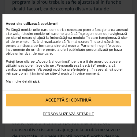
program la birou trebuie sa fie ajustata si in functie
de alti factori, ca de exemplu distanta fata de
monitorul computerului sau inclinatia acestuia in
raport cu ochii. Specialistii in domeniu sustin ca
Acest site utilizează cookie-uri
trebuie sa va feriti ochii de lumina prea intensa si sa
Pe lângă cookie-urile care sunt strict necesare pentru funcționarea acestui
site web, folosim cookie-uri care ne ajută să înțelegem cum se navighează
mentineti o distanta de cel putin o jumatate de
pe site-ul nostru și ajută la îmbunătățirea modului în care funcționează site-
metru intre ochi si monitor, avand grija ca inclinatia
ul, de exemplu, făcând rezultatele să fie mai exacte în cazul căutărilor,
pentru a măsura performanța site-ului nostru. Partenerii noștri folosesc
sa fie de aproximativ 10 – 20 de grade.
instrumente de urmărire pentru a oferi publicitate personalizată pe baza
obiceiurilor dvs. de navigare.
Puteți face clic pe „Acceptă si continuă” pentru a fi de acord cu aceste
Afectiuni care pot sa apara din cauza posturii
utilizări sau puteți face clic pe „Personalizează setările” pentru a vă
incorecte
configura opțiunile. Vă puteți modifica preferințele și, în special, vă puteți
retrage consimțământul pe site-ul nostru în orice moment.
In afara de disconfort, dureri de spate sau in zona
Mai multe detalii
aici
.
gatului, o pozitie incorecta a corpului poate sa
favorizeze si aparitia unor afectiuni ale sistemului
ACCEPTĂ SI CONTINUĂ
cardiovascular, al celui osos si al celui muscular.
Avand in vedere faptul ca pozitia pe care o avem
PERSONALIZEAZĂ SETĂRILE
atunci cand stam pe scaun este una nenaturala,
atunci cand o mentinem pentru mai multe ore
consecutive riscam sa ajungem la probleme severe
de sanatate. In unele situatii poate fi vorba despre