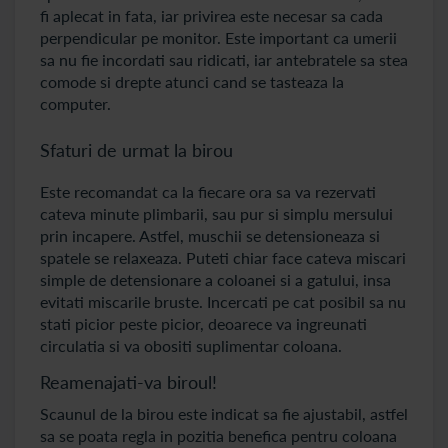
fi aplecat in fata, iar privirea este necesar sa cada
perpendicular pe monitor. Este important ca umerii
sa nu fie incordati sau ridicati, iar antebratele sa stea
comode si drepte atunci cand se tasteaza la
computer.
Sfaturi de urmat la birou
Este recomandat ca la fiecare ora sa va rezervati
cateva minute plimbarii, sau pur si simplu mersului
prin incapere. Astfel, muschii se detensioneaza si
spatele se relaxeaza. Puteti chiar face cateva miscari
simple de detensionare a coloanei si a gatului, insa
evitati miscarile bruste. Incercati pe cat posibil sa nu
stati picior peste picior, deoarece va ingreunati
circulatia si va obositi suplimentar coloana.
Reamenajati-va biroul!
Scaunul de la birou este indicat sa fie ajustabil, astfel
sa se poata regla in pozitia benefica pentru coloana