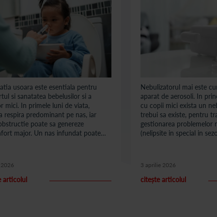
atia usoara este esentiala pentru
Nebulizatorul mai este cu
tul si sanatatea bebelusilor si a
aparat de aerosoli. In prin
or mici. In primele luni de viata,
cu copii mici exista un ne
a respira predominant pe nas, iar
trebui sa existe, pentru tr
obstructie poate sa genereze
gestionarea problemelor re
fort major. Un nas infundat poate
(nelipsite in special in se
 somnul, alimentatia si starea
odata cu inceperea frecve
la a copilului. In acest context, lavajul
colectivitatilor de copii).
devine una dintre cele mai eficiente
e 2026
3 aprilie 2026
 de igiena si ingrijire zilnica. Multi
i sunt initial reticenti atunci cand aud
e articolul
citește articolul
aj nazal, temandu-se ca procedura ar
fi neplacuta pentru copil.