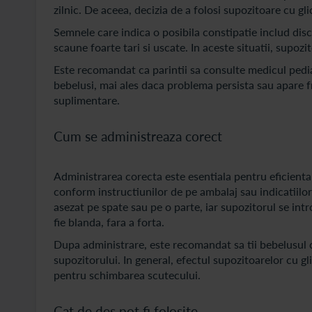
zilnic. De aceea, decizia de a folosi supozitoare cu gl
Semnele care indica o posibila constipatie includ disc
scaune foarte tari si uscate. In aceste situatii, supozit
Este recomandat ca parintii sa consulte medicul pedia
bebelusi, mai ales daca problema persista sau apare f
suplimentare.
Cum se administreaza corect
Administrarea corecta este esentiala pentru eficienta 
conform instructiunilor de pe ambalaj sau indicatiilor 
asezat pe spate sau pe o parte, iar supozitorul se int
fie blanda, fara a forta.
Dupa administrare, este recomandat sa tii bebelusul c
supozitorului. In general, efectul supozitoarelor cu gl
pentru schimbarea scutecului.
Cat de des pot fi folosite