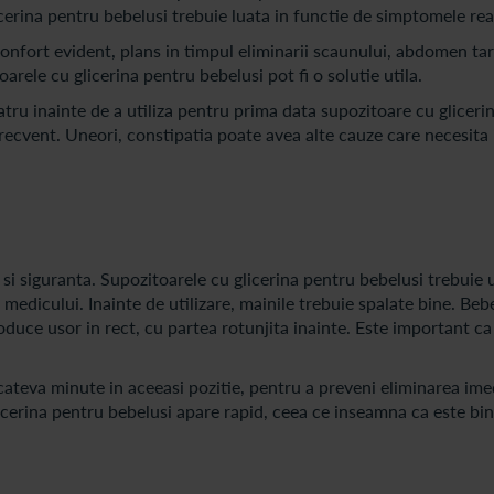
icerina pentru bebelusi trebuie luata in functie de simptomele rea
onfort evident, plans in timpul eliminarii scaunului, abdomen tar
oarele cu glicerina pentru bebelusi pot fi o solutie utila.
tru inainte de a utiliza pentru prima data supozitoare cu gliceri
recvent. Uneori, constipatia poate avea alte cauze care necesita i
si siguranta. Supozitoarele cu glicerina pentru bebelusi trebuie u
medicului. Inainte de utilizare, mainile trebuie spalate bine. Beb
roduce usor in rect, cu partea rotunjita inainte. Este important c
ateva minute in aceeasi pozitie, pentru a preveni eliminarea ime
icerina pentru bebelusi apare rapid, ceea ce inseamna ca este bine