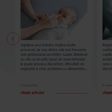
pe o
Ingrijirea unui bebelus implica multe
Respir
provocari, iar una dintre cele mai frecvente
confor
 cu
este gestionarea secretiilor nazale. Bebelusii
copiil
 cu
nu stiu sa isi sufle nasul, iar nasul infundat
acesti
e
le poate provoca disconfort, dificultati de
orice 
respiratie si chiar probleme cu alimentatia
discon
sau somnul. In acest context, un aspirator
afecta
nazal devine un ajutor esential pentru
genera
parinti. Folosirea corecta a unui astfel de
nazal 
5 iunie 2026
5 iuni
dispozitiv poate face diferenta intre un
metode
bebelus agitat si unul linistit. Totusi, pentru
parint
citește articolul
citeșt
a obtine rezultate bune si pentru a evita
de lav
eventualele probleme, este important sa
putea 
alegi produsul potrivit si sa il utilizezi corect.