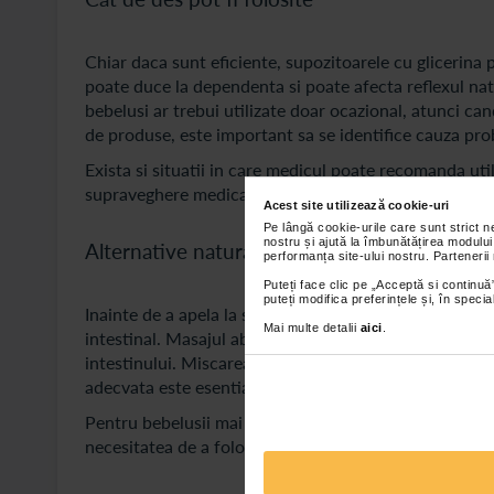
Chiar daca sunt eficiente, supozitoarele cu glicerina 
poate duce la dependenta si poate afecta reflexul natu
bebelusi ar trebui utilizate doar ocazional, atunci c
de produse, este important sa se identifice cauza pro
Exista si situatii in care medicul poate recomanda uti
supraveghere medicala.
Acest site utilizează cookie-uri
Pe lângă cookie-urile care sunt strict 
nostru și ajută la îmbunătățirea modului
Alternative naturale si masuri preventive
performanța site-ului nostru. Partenerii
Puteți face clic pe „Acceptă si continuă”
puteți modifica preferințele și, în spec
Inainte de a apela la supozitoare cu glicerina pentru 
Mai multe detalii
aici
.
intestinal. Masajul abdominal, realizat cu miscari blan
intestinului. Miscarea picioarelor bebelusului, imitan
adecvata este esentiala, mai ales in cazul bebelusilor 
Pentru bebelusii mai mari, introducerea treptata a alim
necesitatea de a folosi supozitoare cu glicerina pentr