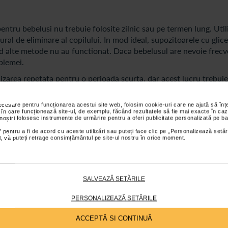
pentru bebelusi nu trebuie folosite zilnic sau pe termen lung. Uti
ral de eliminare al copilului. In mod ideal, supozitoarele cu glic
and alte metode nu au functionat. Daca bebelusul are nevoie frecv
blemei.
lizarea repetata pentru o perioada scurta, dar acest lucru trebuie
necesare pentru funcționarea acestui site web, folosim cookie-uri care ne ajută să î
 în care funcționează site-ul, de exemplu, făcând rezultatele să fie mai exacte în caz
 noștri folosesc instrumente de urmărire pentru a oferi publicitate personalizată pe ba
 pentru a fi de acord cu aceste utilizări sau puteți face clic pe „Personalizează setăr
ial, vă puteți retrage consimțământul pe site-ul nostru în orice moment.
bebelusi, exista cateva metode simple care pot ajuta la stimularea
de, circulare, poate contribui la relaxarea musculaturii si la stim
d mersul pe bicicleta, este o alta metoda eficienta. De asemenea,
hraniti cu formula.
SALVEAZĂ SETĂRILE
entelor bogate in fibre poate ajuta la prevenirea constipatiei. In
PERSONALIZEAZĂ SETĂRILE
u bebelusi poate fi redusa semnificativ.
ACCEPTĂ SI CONTINUĂ