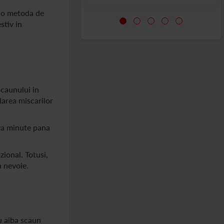
i o metoda de
stiv in
scaunului in
ularea miscarilor
eva minute pana
ional. Totusi,
a nevoie.
nu aiba scaun