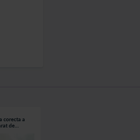
a corecta a
Pompa de san: cum o alegi si cum o
arat de
utilizezi corect