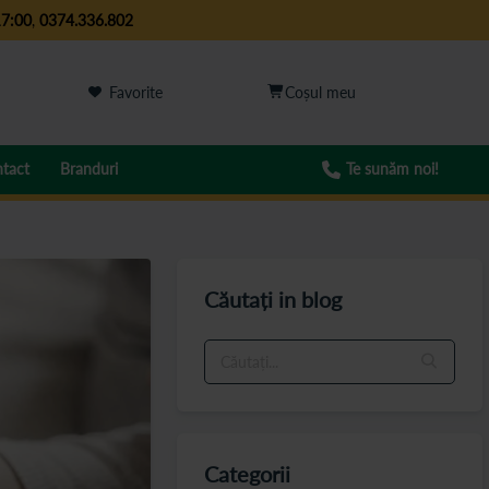
17:00
,
0374.336.802
Favorite
tact
Branduri
Te sunăm noi!
Căutați in blog
Categorii