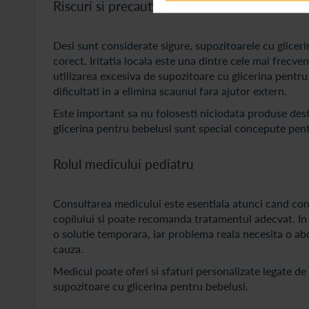
Riscuri si precautii
Desi sunt considerate sigure, supozitoarele cu gliceri
corect. Iritatia locala este una dintre cele mai frec
utilizarea excesiva de supozitoare cu glicerina pent
dificultati in a elimina scaunul fara ajutor extern.
Este important sa nu folosesti niciodata produse dest
glicerina pentru bebelusi sunt special concepute pent
Rolul medicului pediatru
Consultarea medicului este esentiala atunci cand con
copilului si poate recomanda tratamentul adecvat. In u
o solutie temporara, iar problema reala necesita o ab
cauza.
Medicul poate oferi si sfaturi personalizate legate de a
supozitoare cu glicerina pentru bebelusi.