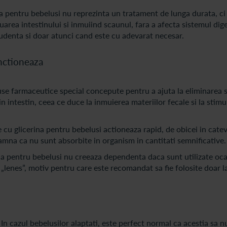
na pentru bebelusi nu reprezinta un tratament de lunga durata, c
area intestinului si inmuiind scaunul, fara a afecta sistemul dige
rudenta si doar atunci cand este cu adevarat necesar.
unctioneaza
use farmaceutice special concepute pentru a ajuta la eliminarea 
in intestin, ceea ce duce la inmuierea materiilor fecale si la stim
 cu glicerina pentru bebelusi actioneaza rapid, de obicei in cat
amna ca nu sunt absorbite in organism in cantitati semnificative.
a pentru bebelusi nu creeaza dependenta daca sunt utilizate ocaz
 „lenes”, motiv pentru care este recomandat sa fie folosite doar l
In cazul bebelusilor alaptati, este perfect normal ca acestia sa 