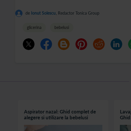
de
Ionut Solescu
, Redactor Tonica Group
glicerina
bebelusi
m o
Aspirator nazal: Ghid complet de
Lavaj
alegere si utilizare la bebelusi
Ghid 
usoa