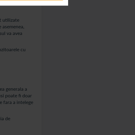
 utilizate
De asemenea,
sul va avea
ozitoarele cu
ea generala a
si poate fi doar
 fara a intelege
oia de