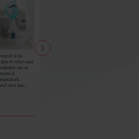
noscut si ca
Bebelusul are nevoie de laptele matern pe o
cipiu in orice casa
perioada de timp cat mai indelungata
bulizator sau ar
pentru a creste cat mai sanatos, asa ca, cu
atarea si
cat il hranesti mai mult cu lapte matern, cu
spiratorii
atat sistemul imunitar al micutului tau se
zonul rece sau
dezvolta mai bine.
ntarii
15 aprilie 2025
citește articolul