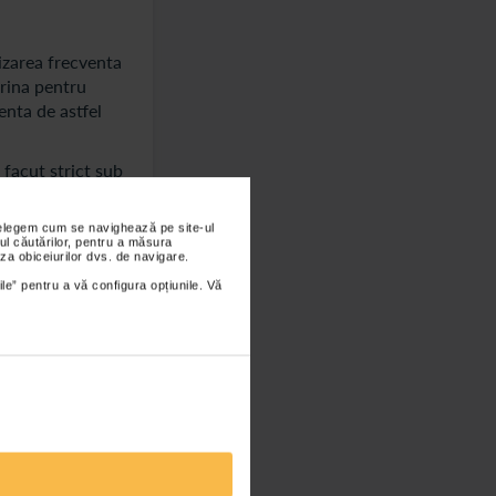
lizarea frecventa
erina pentru
enta de astfel
 facut strict sub
nțelegem cum se navighează pe site-ul
ul căutărilor, pentru a măsura
za obiceiurilor dvs. de navigare.
ile” pentru a vă configura opțiunile. Vă
 tranzitului
ularea
 o hidratare
 acest fel,