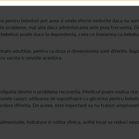
na pentru bebelusi pot avea si unele efecte nedorite daca nu sunt
vente probleme, mai ales daca administrarea este prea frecventa. 
ru bebelusi poate duce la dependenta, ceea ce inseamna ca bebelu
inate adultilor, pentru ca doza si dimensiunea sunt diferite. Sup
ru varsta si nevoile acestora.
stipatia devine o problema recurenta. Medicul poate evalua star
nele cazuri, utilizarea de supozitoare cu glicerina pentru bebelu
ordare diferita. De aceea, este important sa nu tratezi simptomele
limentatie, hidratare si rutina zilnica, astfel incat sa reduci nev