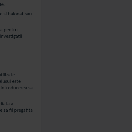
le.
e si balonat sau
na pentru
nvestigatii
tilizate
elusul este
a introducerea sa
diata a
 sa fii pregatita