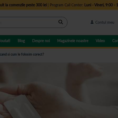
uit la comenzile peste 300 lei
| Program Call Center:
Luni - Vineri, 9:00 - 
Cautare
Contul meu
outati
Blog
Despre noi
Magazinele noastre
Video
Con
 cand si cum le folosim corect?