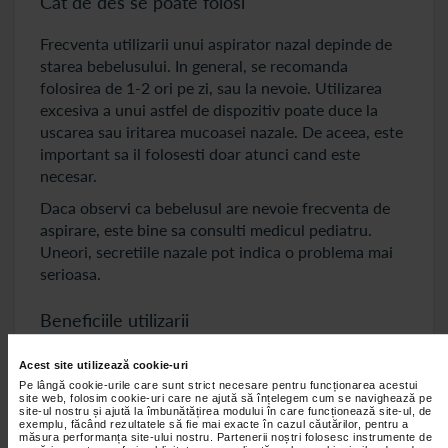
Cat de des se poate folosi
Frecventa utilizarii unui aspirator nazal depinde de
starea bebelusului. In general, se recomanda
folosirea de 1-2 ori pe zi, sau la nevoie. Utilizarea
excesiva a unui astfel de dispozitiv poate duce la
uscarea sau iritarea mucoasei nazale. De aceea, este
important sa il folosesti doar atunci cand este
necesar.
Daca observi ca bebelusul are nevoie frecventa de
aspirare, este bine sa consulti medicul pediatru.
Uneori, secretiile nazale pot indica o problema mai
serioasa.
Beneficiile utilizarii
Un aspirator nazal ofera numeroase beneficii. In
Acest site utilizează cookie-uri
primul rand, ajuta la eliberarea cailor respiratorii,
Pe lângă cookie-urile care sunt strict necesare pentru funcționarea acestui
site web, folosim cookie-uri care ne ajută să înțelegem cum se navighează pe
ceea ce permite bebelusului sa respire mai usor. De
site-ul nostru și ajută la îmbunătățirea modului în care funcționează site-ul, de
exemplu, făcând rezultatele să fie mai exacte în cazul căutărilor, pentru a
asemenea, utilizarea poate imbunatati somnul si
măsura performanța site-ului nostru. Partenerii noștri folosesc instrumente de