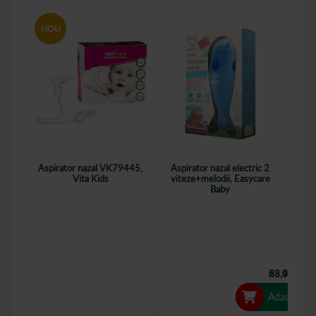
NOU
Aspirator nazal VK79445,
Aspirator nazal electric 2
Asp
Vita Kids
viteze+melodii, Easycare
man
Baby
33,00 Lei
89,40 Lei
68,90 Lei
28,90 Lei
Adaugă în 
Adaugă în 
Adaugă în 
Adaugă în 