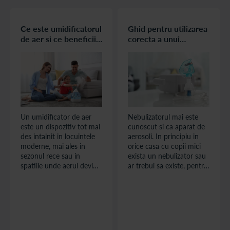
Ce este umidificatorul
Ghid pentru utilizarea
de aer si ce beneficii
corecta a unui
are utilizarea lui
nebulizator (aparat de
aerosoli)
Un umidificator de aer
Nebulizatorul mai este
este un dispozitiv tot mai
cunoscut si ca aparat de
des intalnit in locuintele
aerosoli. In principiu in
moderne, mai ales in
orice casa cu copii mici
sezonul rece sau in
exista un nebulizator sau
spatiile unde aerul devine
ar trebui sa existe, pentru
excesiv de uscat. Desi
tratarea si gestionarea
poate parea un aparat
problemelor respiratorii
simplu, impactul pe care il
(nelipsite in special in
are asupra confortului si
sezonul rece sau odata cu
sanatatii este
inceperea frecventarii
semnificativ.
colectivitatilor de copii).