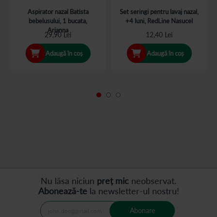
Aspirator nazal Batista
Set seringi pentru lavaj nazal,
bebelusului, 1 bucata,
+4 luni, RedLine Nasucel
Arianna
29,90 Lei
12,40 Lei
Adaugă în coș
Adaugă în coș
Nu lăsa niciun
preț mic
neobservat.
Abonează-te
la newsletter-ul nostru!
Abonare