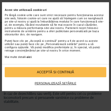
Preturile si promotiile afisate pe site in dreptul fiecarui produs sunt
valabile pentru comenzile efectuate online.
Acest site utilizează cookie-uri
Pe lângă cookie-urile care sunt strict necesare pentru funcționarea acestui
site web, folosim cookie-uri care ne ajută să înțelegem cum se navighează
pe site-ul nostru și ajută la îmbunătățirea modului în care funcționează site-
ul, de exemplu, făcând rezultatele să fie mai exacte în cazul căutărilor,
Detalii despre produs
pentru a măsura performanța site-ului nostru. Partenerii noștri folosesc
instrumente de urmărire pentru a oferi publicitate personalizată pe baza
obiceiurilor dvs. de navigare.
Caracteristici ale cadrului metalic, de sprijin pentru
Puteți face clic pe „Acceptă si continuă” pentru a fi de acord cu aceste
utilizări sau puteți face clic pe „Personalizează setările” pentru a vă
vasul de toaleta:
configura opțiunile. Vă puteți modifica preferințele și, în special, vă puteți
retrage consimțământul pe site-ul nostru în orice moment.
Cadrul metalic, de sprijin pentru vasul de toaleta este confectionat
Mai multe detalii
aici
.
din aluminiu, este reglabil pe inaltime, in cinci puncte, in functie de
statura pacientului si este prevazut cu suporti pentru odihna
bratelor.
• Inaltime reglabila 67-77 cm
ACCEPTĂ SI CONTINUĂ
• Latime reglabila: 49-64 cm
• 90 kg este greutatea maxima suportata.
Pentru ce se recomanda cadrul metalic, de sprijin pentru vasul de
PERSONALIZEAZĂ SETĂRILE
toaleta: Ajuta pacientul atunci cand se aseaza sau cand se ridica de
pe vasul de toaleta. Previne caderea utilizatorului in partile laterale
in caz de dezechilibru sau vertij. Este util pentru cei cu probleme
locomotorii precum si persoanele varstnice cu probleme de
stabilitate.