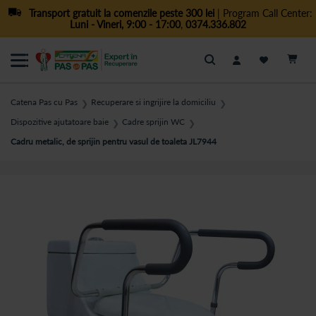
Transport gratuit la comenzile peste 300 lei
| Program Call Center:
Luni - Vineri, 9:00 - 17:00
,
0374.336.802
Cautare
Catena Pas cu Pas
Recuperare si ingrijire la domiciliu
❯
❯
Dispozitive ajutatoare baie
Cadre sprijin WC
❯
❯
Cadru metalic, de sprijin pentru vasul de toaleta JL7944