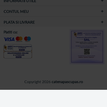
INFORMATII UTILE
CONTUL MEU
PLATA SI LIVRARE
Platiti cu:
Copyright 2026
catenapascupas.ro