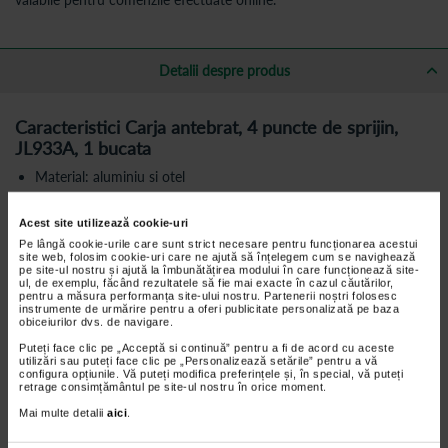
Detalii despre produs
Caracteristici Carja antebrat, 4 puncte de sprijin,
JL933A, 1 bucata
Material: aluminiu si otel
Greutate maxima utilizator: 100 kg
Acest site utilizează cookie-uri
Inaltime reglabila: 97–127 cm
Pe lângă cookie-urile care sunt strict necesare pentru funcționarea acestui
Diametru tub superior: 22 mm
site web, folosim cookie-uri care ne ajută să înțelegem cum se navighează
pe site-ul nostru și ajută la îmbunătățirea modului în care funcționează site-
Diametru tub inferior: 19 mm
ul, de exemplu, făcând rezultatele să fie mai exacte în cazul căutărilor,
pentru a măsura performanța site-ului nostru. Partenerii noștri folosesc
Suport antebrat integrat
instrumente de urmărire pentru a oferi publicitate personalizată pe baza
obiceiurilor dvs. de navigare.
Manere din spuma
Puteți face clic pe „Acceptă si continuă” pentru a fi de acord cu aceste
4 puncte de sprijin cu varfuri din cauciuc antiderapant
utilizări sau puteți face clic pe „Personalizează setările” pentru a vă
configura opțiunile. Vă puteți modifica preferințele și, în special, vă puteți
retrage consimțământul pe site-ul nostru în orice moment.
Carja JL933A este un dispozitiv de mers realizat din aluminiu si otel,
Mai multe detalii
aici
.
prevazut cu sprijin pentru antebrat si structura cu patru puncte de
contact cu solul. Fiecare punct de sprijin este echipat cu varf din
cauciuc antiderapant.