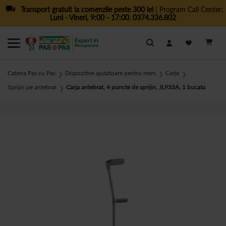
Transport gratuit la comenzile peste 300 lei
| Program Call Center:
Luni - Vineri, 9:00 - 17:00
,
0374.336.802
Cautare
Catena Pas cu Pas
Dispozitive ajutatoare pentru mers
Carje
❯
❯
❯
Sprijin pe antebrat
Carja antebrat, 4 puncte de sprijin, JL933A, 1 bucata
❯