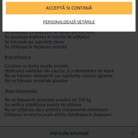
Inaltimea este reglabila intre 97 si 127 cm, iar structura permite
ACCEPTĂ SI CONTINUĂ
utilizarea in functie de configuratia utilizatorului.
Utilizare
PERSONALIZEAZĂ SETĂRILE
Se utilizeaza ca dispozitiv de sprijin pentru mers
Se ajusteaza inaltimea in functie de utilizator
Se foloseste pe suprafete plane
Se utilizeaza in deplasare asistata
Intretinere
Curatare cu laveta moale, umezita
Verificarea varfurilor din cauciuc si a elementelor de fixare
Nu se folosesc detergenti sau substante chimice agresive
Nu se folosesc materiale abrazive
Avertismente
Nu se depaseste greutatea maxima de 100 kg
Se verifica stabilitatea inainte de utilizare
Nu se utilizeaza daca prezinta componente deteriorate
Utilizarea incorecta poate afecta stabilitatea in deplasare
Mai multe informații