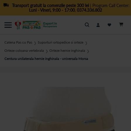
Transport gratuit la comenzile peste 300 lei
| Program Call Center:
Luni - Vineri, 9:00 - 17:00
,
0374.336.802
Cautare
Catena Pas cu Pas
Suporturi ortopedice si orteze
❯
❯
Orteze coloana vertebrala
Orteze hernie inghinala
❯
❯
Centura unilaterala hernie inghinala - universala Morsa