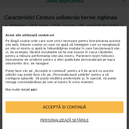
Detalii despre produs
Caracteristici Centura unilaterala hernie inghinala
Poliester – 56%, latex – 35%, capron – 9%, semiinel din metal, 2
pelote;
Acest site utilizează cookie-uri
Datorita pelotelor detasabile se poate folosi atat pe dreapta cat
Pe lângă cookie-urile care sunt strict necesare pentru funcționarea acestui
si pe stanga.
site web, folosim cookie-uri care ne ajută să înțelegem cum se navighează
pe site-ul nostru și ajută la îmbunătățirea modului în care funcționează site-
Banda suplimentara regleaza nivelul de presiune a pelotei asupra
ul, de exemplu, făcând rezultatele să fie mai exacte în cazul căutărilor,
zonei de hernie;
pentru a măsura performanța site-ului nostru. Partenerii noștri folosesc
instrumente de urmărire pentru a oferi publicitate personalizată pe baza
Previne marirea herniilor la stres fizic semnificativ asociat cu
obiceiurilor dvs. de navigare.
ridicarea greutatilor;
Puteți face clic pe „Acceptă si continuă” pentru a fi de acord cu aceste
Reduce hernia inghinala;
utilizări sau puteți face clic pe „Personalizează setările” pentru a vă
configura opțiunile. Vă puteți modifica preferințele și, în special, vă puteți
Pentru fixare este echipat anterior cu velcro;
retrage consimțământul pe site-ul nostru în orice moment.
Confort maxim in timpul utilizarii.
Mai multe detalii
aici
.
Marime centura hernie inghinala dreapta si centura hernie inghinala
stanga:
ACCEPTĂ SI CONTINUĂ
Marimile sunt universale dar diferentiate pentru partea dreapta si
partea stanga. Centura poate fi reglata la circumferinta taliei dorita.
*** Centura se poate intinde de la 70 cm
pana la 120 cm.
PERSONALIZEAZĂ SETĂRILE
Mod de utilizare