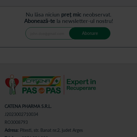
Nu lăsa niciun
preț mic
neobservat.
Abonează-te
la newsletter-ul nostru!
Abonare
CATENA PHARMA S.R.L.
J2023002710034
RO3008793
Adresa:
Pitesti, str. Banat nr.2, judet Arges