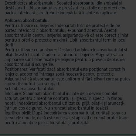
Deschiderea absorbantului: Scoateți absorbantul din ambalaj și
desfășurați-l. Absorbantul este prevăzut cu o folie de protecție pe
partea inferioară care trebuie îndepărtată înainte de aplicare.
Aplicarea absorbantului.
Pentru utilizare cu lenjerie: Îndepărtați folia de protecție de pe
partea inferioară a absorbantului, expunând adezivul. Așezați
absorbantul în centrul lenjeriei, asigurându-vă că este corect aliniat
pentru a oferi o protecție maximă. Lipiți absorbantul ferm în locul
dorit.
Pentru utilizare cu aripioare: Desfaceți aripioarele absorbantului și
pliați-le astfel încât să adere la interiorul lenjeriei. Asigurați-vă că
aripioarele sunt bine fixate pe lenjerie pentru a preveni deplasarea
absorbantului și scurgerile.
Poziționarea: Verificați dacă absorbantul este poziționat corect în
lenjerie, acoperind întreaga zonă necesară pentru protecție.
Asigurați-vă că absorbantul este uniform și fără plisuri care ar putea
cauza disconfort sau scurgeri.
Schimbarea absorbantului:
Înlocuire: Schimbați absorbantul înainte de a deveni complet
saturat, pentru a menține confortul și igiena, în special în timpul
nopții. Îndepărtați absorbantul utilizat cu grijă, pliați-l și aruncați-l
într-un coș de gunoi. Nu aruncați absorbantul în toaletă.
Îngrijirea pielii: După îndepărtarea absorbantului, curățați zona cu
șervețele umede, dacă este necesar, și aplicați o cremă protectoare
pentru a menține pielea hidratată și protejată.