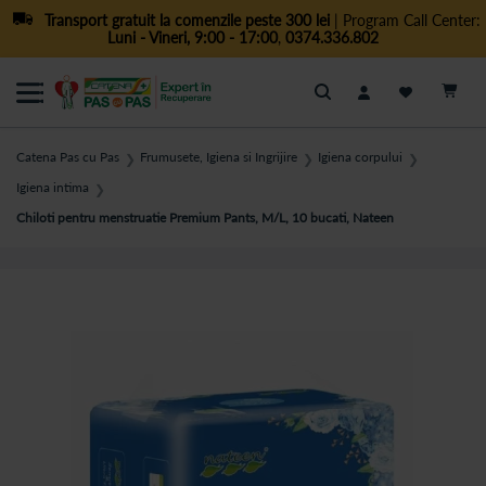
Transport gratuit la comenzile peste 300 lei
| Program Call Center:
Luni - Vineri, 9:00 - 17:00
,
0374.336.802
Cautare
Catena Pas cu Pas
Frumusete, Igiena si Ingrijire
Igiena corpului
❯
❯
❯
Igiena intima
❯
Chiloti pentru menstruatie Premium Pants, M/L, 10 bucati, Nateen