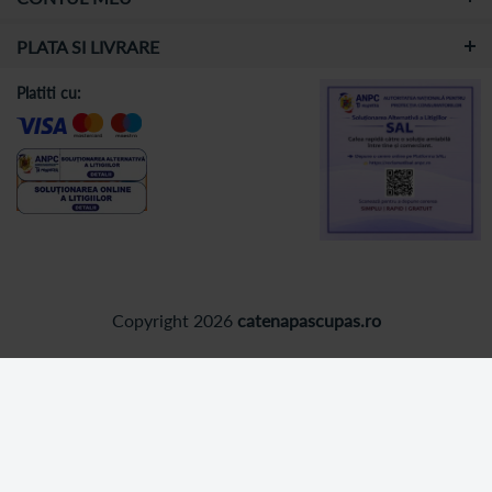
PLATA SI LIVRARE
Platiti cu:
Copyright 2026
catenapascupas.ro