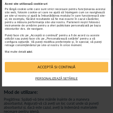
Detalii despre produs
Acest site utilizează cookie-uri
Pe lângă cookie-urile care sunt strict necesare pentru funcționarea acestui
site web, folosim cookie-uri care ne ajută să înțelegem cum se navighează
Beneficii Chiloti pentru menstruatie Nateen:
pe site-ul nostru și ajută la îmbunătățirea modului în care funcționează site-
ul, de exemplu, făcând rezultatele să fie mai exacte în cazul căutărilor,
Superabsorbante și foarte subțiri, acești chiloți oferă confort și
pentru a măsura performanța site-ului nostru. Partenerii noștri folosesc
protecție maximă, asigurând absorbția rapidă și eficientă a
instrumente de urmărire pentru a oferi publicitate personalizată pe baza
obiceiurilor dvs. de navigare.
lichidului, chiar și în zilele cu debit crescut.
Puteți face clic pe „Acceptă si continuă” pentru a fi de acord cu aceste
Materialul lor delicat este potrivit pentru pielea sensibilă,
utilizări sau puteți face clic pe „Personalizează setările” pentru a vă
minimizând riscul de iritații sau disconfort.
configura opțiunile. Vă puteți modifica preferințele și, în special, vă puteți
retrage consimțământul pe site-ul nostru în orice moment.
Designul elastic și discret se adaptează perfect la forma corpului,
oferind libertate de mișcare și o senzație de siguranță.
Mai multe detalii
aici
.
Ideali pentru uzul zilnic în timpul menstruației sau pentru alte
situații care necesită protecție suplimentară.
ACCEPTĂ SI CONTINUĂ
Ingrediente:
PERSONALIZEAZĂ SETĂRILE
Pulpa pufoasa de celuloza, polimer super absorbant (SAP), fibre PE
si PP.
Mod de utilizare:
Pregătirea: Spălați-vă bine mâinile înainte de a manevra
absorbantul. Asigurați-vă că aveți un loc curat unde să puneți
absorbantul și, dacă este cazul, aveți la îndemână materialele
necesare pentru igienă.