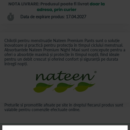
Data de expirare produs: 17.04.2027
Chiloții pentru menstruație Nateen Premium Pants sunt o soluție
inovatoare și practică pentru protecția în timpul ciclului menstrual.
Absorbantele Nateen Premium Night Maxi sunt concepute pentru a
oferi o absorbție maximă și protecție în timpul nopții, fiind ideale
pentru un debit crescut și oferind confort și siguranță pe durata
întregii nopți.
Preturile si promotiile afisate pe site in dreptul fiecarui produs sunt
valabile pentru comenzile efectuate online.