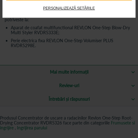
PERSONALIZEAZĂ SETĂRILE
Concentratorul de uscare a radacinilor Revlon RVDR5326
se
potriveste la:
Aparat de coafat multifunctional REVLON One-Step Blow-Dry
Multi Styler RVDR5333E;
Perie electrica fixa REVLON One-Step Volumiser PLUS
RVDR5298E.
Mai multe informații
Review-uri
Întrebări și răspunsuri
Produsul Concentrator de uscare a radacinilor Revlon One-Step Root-
Drying Concentrator RVDR5326 face parte din categoriile
Frumusete si
ingrijire
,
Ingrijirea parului