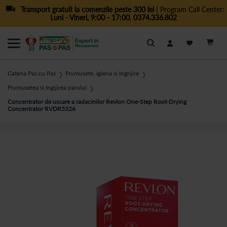
Transport gratuit la comenzile peste 300 lei
| Program Call Center:
Luni - Vineri, 9:00 - 17:00
,
0374.336.802
Cautare
Catena Pas cu Pas
Frumusete, Igiena si Ingrijire
❯
❯
Frumusetea si Ingijirea parului
❯
Concentrator de uscare a radacinilor Revlon One-Step Root-Drying
Concentrator RVDR5326