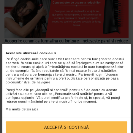
Acoperire ceramica turmalina cu ionizare - netezeste parul si reduce
incretirea
Concentratorul de uscare a radacinilor
netezeste parul si reduce
Acest site utilizează cookie-uri
incretirea. Actiunea ionilor ajuta la mentinerea parului in stare buna,
Pe lângă cookie-urile care sunt strict necesare pentru funcționarea acestui
oferindu-i un aspect sanatos.
site web, folosim cookie-uri care ne ajută să înțelegem cum se navighează
pe site-ul nostru și ajută la îmbunătățirea modului în care funcționează site-
Concentratorul de uscare a radacinilor
este echipat cu ionizare, care
ul, de exemplu, făcând rezultatele să fie mai exacte în cazul căutărilor,
emite ioni negativi in timpul uscarii. Datorita acestui lucru, reduce in
pentru a măsura performanța site-ului nostru. Partenerii noștri folosesc
mod eficient sarcinile electrostatice din par, asigurand efectul de
instrumente de urmărire pentru a oferi publicitate personalizată pe baza
obiceiurilor dvs. de navigare.
coafare moale si matasoasa.
Puteți face clic pe „Acceptă si continuă” pentru a fi de acord cu aceste
Ingrijire valoroasa a parului la fiecare utilizare.
utilizări sau puteți face clic pe „Personalizează setările” pentru a vă
configura opțiunile. Vă puteți modifica preferințele și, în special, vă puteți
retrage consimțământul pe site-ul nostru în orice moment.
Mai multe detalii
aici
.
ACCEPTĂ SI CONTINUĂ